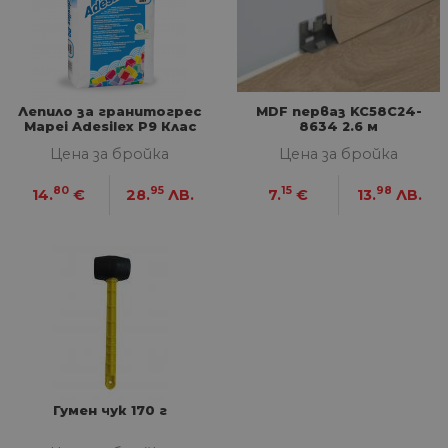
по
тя
вз
със
за
съ
по
от
Лепило за гранитогрес
MDF перваз KC58C24-
ра
Mapei Adesilex P9 Клас
8634 2.6 м
по
C2ТЕ, 25 кг
на
Цена за бройка
Цена за бройка
по
ка
80
95
15
98
че
14.
€
28.
ЛВ.
7.
€
13.
ЛВ.
пр
се 
бъ
CookieScriptConsent
1 година
Та
CookieScript
се 
www.home-
ус
max.bg
Net
за
пр
за 
"б
по
Гумен чук 170 г