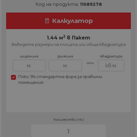
Код на продукта:
11089278
Калкулатор
2
1.44 м
в Пакет
Въведете размери на площта или обща квадратура
широчина
дължина
квадратура
или
Плюс 5% стандартна фира за правилни
помещения
Количество (пк.)