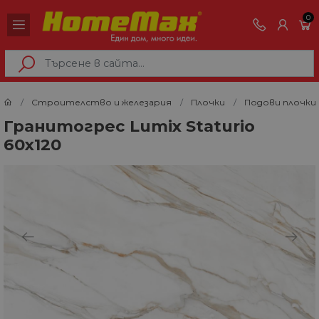
0
Строителство и железария
Плочки
Подови плочки
Гранитогрес Lumix Staturio
60х120