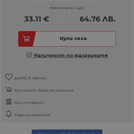
Крайна цена с ДДС
33.11
€
64.76
ЛВ.
Купи сега
Наличност по магазините
Добави в любими
Купи онлайн, вземи от магазина
Купи на Кредит
Следи за намаление