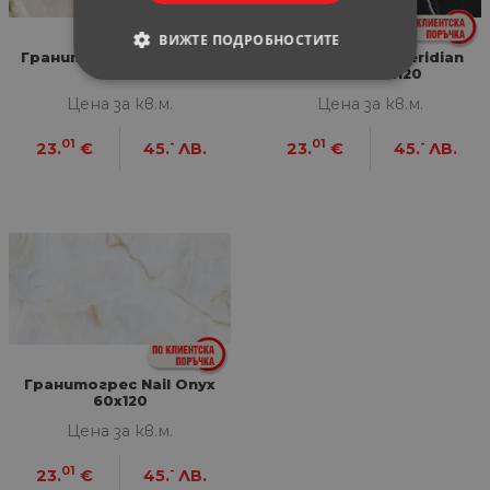
ВИЖТЕ ПОДРОБНОСТИТЕ
Гранитогрес Lasa Gold
Гранитогрес Meridian
60x120
Black 60х120
СТРОГО НЕОБХОДИМИ
Цена за кв.м.
Цена за кв.м.
СТАТИСТИЧЕСКИ
01
-
01
-
23.
€
45.
ЛВ.
23.
€
45.
ЛВ.
МАРКЕТИНГOВИ
ФУНКЦИОНАЛНИ
НЕКЛАСИФИЦИРАНИ
Гранитогрес Nail Onyx
Строго необходими
Статистически
60x120
Маркетингoви
Функционални
Цена за кв.м.
Некласифицирани
01
-
23.
€
45.
ЛВ.