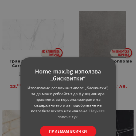
Гранитогрес Classic
Гранитогрес Betonhome
Carrara mat 60х120
60х60 grey
Home-max.bg използва
Цена за кв.м.
Цена за кв.м.
„бисквитки“
01
-
68
-
23.
€
45.
ЛВ.
30.
€
60.
ЛВ.
Използваме различни типове „бисквитки“,
за да може уебсайтът да функционира
правилно, за персонализиране на
съдържанието и за подобряване на
потребителското изживяване.
Научете
повече тук.
ПРИЕМАМ ВСИЧКИ