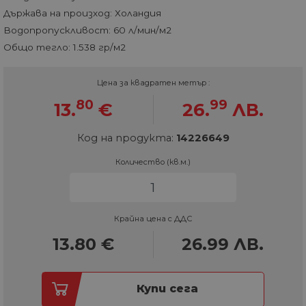
Държава на произход: Холандия
Водопропускливост: 60 л/мин/м2
Общо тегло: 1.538 гр/м2
Цена за квадратен метър :
80
99
13.
€
26.
ЛВ.
Код на продукта:
14226649
Количество (кв.м.)
Крайна цена с ДДС
13.80
€
26.99
ЛВ.
Купи сега