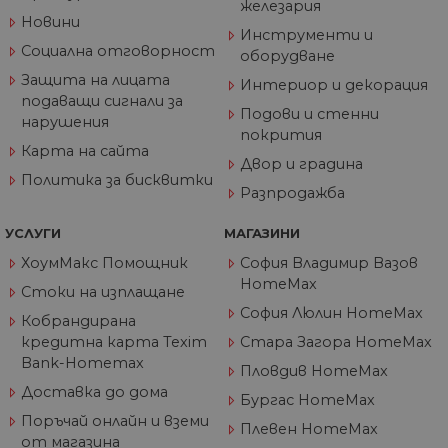
по
железария
на
Новини
по
Инструменти и
ка
Социална отговорност
оборудване
че
пр
Защита на лицата
Интериор и декорация
се 
бъ
подаващи сигнали за
Подови и стенни
нарушения
CookieScriptConsent
1 година
Та
CookieScript
покрития
се 
www.home-
Карта на сайта
ус
max.bg
Двор и градина
Net
Политика за бисквитки
за
Разпродажба
пр
за 
"б
УСЛУГИ
МАГАЗИНИ
по
ХоумМакс Помощник
София Владимир Вазов
HomeMax
Стоки на изплащане
София Люлин HomeMax
Кобрандирана
Доставчик
/
Валиден
Име
Описание
кредитна карта Texim
Стара Загора HomeMax
Домейн
Доставчик
Валиден
до
Име
Описание
Bank-Homemax
Доставчик
/
Домейн
Валиден
до
Пловдив HomeMax
Име
Описание
__Secure-
.youtube.com
5 месеца
/
Домейн
до
ROLLOUT_TOKEN
4
Доставка до дома
GeneralAppGenSession
.home-
4
Тази
Бургас HomeMax
седмици
max.bg
седмици
бисквитка с
__utmb
29
Това е една от
Google
Доставчик
/
Валиден
Име
Описание
Поръчай онлайн и вземи
2 дни
използва за
минути
четирите основн
LLC
Домейн
до
Плевен HomeMax
управление
55
бисквитки,
.home-
от магазина