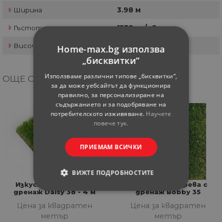
Ширина
3.98 м
Гъстота
1538 гр/м2
Височина
35 мм
Home-max.bg използва
„бисквитки“
Използваме различни типове „бисквитки“,
ОЩЕ ОТ КАТЕГОРИЯТА
за да може уебсайтът да функционира
правилно, за персонализиране на
съдържанието и за подобряване на
потребителското изживяване.
Научете
повече тук.
ПРИЕМАМ ВСИЧКИ
ВИЖТЕ ПОДРОБНОСТИТЕ
Изкуствена трева с
Изкуствена трева с
дренаж Daisy 38 - 4 м
дренаж Bobby 35
СТРОГО НЕОБХОДИМИ
Цена за квадратен
Цена за квадратен
метър
метър
СТАТИСТИЧЕСКИ