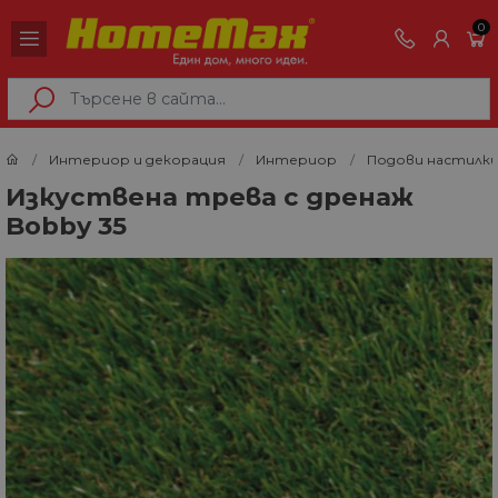
0
Интериор и декорация
Интериор
Подови настилк
Изкуствена трева с дренаж
Bobby 35