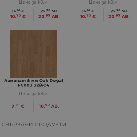
НЕКЛАСИФИЦИРАНИ
Цена за кв.м.
Цена за кв.м.
29
99
29
99
13.
€
25.
ЛВ.
13.
€
25.
ЛВ.
73
99
73
99
10.
€
20.
ЛВ.
10.
€
20.
ЛВ.
Строго необходими
Статистически
Маркетингoви
Функционални
Некласифицирани
Строго необходимите бисквитки позволяват
основната функционалност на уебсайта, като
потребителско влизане и управление на
акаунта. Уебсайтът не може да се използва
правилно без строго необходими бисквитки.
Ламинат 8 мм Oak Dogal
FC003 32/AC4
Доставчик
/
Валиден
Име
Оп
Домейн
до
Цена за кв.м.
__cf_bm
29
Та
Cloudflare
минути
из
Inc.
71
99
9.
€
18.
ЛВ.
57
ра
.onesignal.com
секунди
ме
бот
от 
СВЪРЗАНИ ПРОДУКТИ
уеб
пр
от