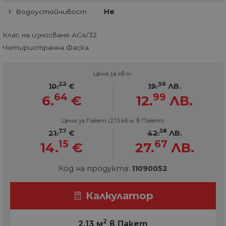
Водоустойчивост
Не
Клас на износване АС4/32
Четиристранна Фаска
Цена за кв.м.:
22
99
10.
€
19.
ЛВ.
64
99
6.
€
12.
ЛВ.
Цена за Пакет (2.13 кв.м. в Пакет):
77
58
21.
€
42.
ЛВ.
15
67
14.
€
27.
ЛВ.
Код на продукта:
11090052
Калкулатор
2
2.13 м
в Пакет