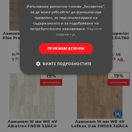
Използваме различни типове „бисквитки“,
за да може уебсайтът да функционира
правилно, за персонализиране на
съдържанието и за подобряване на
потребителското изживяване.
Научете
Ламинат 8 мм 4V Surprise
Ламинат 8мм 4V Superior
повече тук.
Plus Prestige Oak Graphite
Neutral Alto AC4/32 D4760
AC4/32 D4958
Цена за кв.м.
Цена за кв.м.
ПРИЕМАМ ВСИЧКИ
76
-
76
-
11.
€
23.
ЛВ.
11.
€
23.
ЛВ.
51
69
51
69
7.
€
14.
ЛВ.
7.
€
14.
ЛВ.
ВИЖТЕ ПОДРОБНОСТИТЕ
19%
19%
СТРОГО НЕОБХОДИМИ
отстъпка
отстъпка
СТАТИСТИЧЕСКИ
МАРКЕТИНГOВИ
ФУНКЦИОНАЛНИ
Ламинат 10 мм WR 4V
Ламинат 10 мм WR 4V
Albatros FN019 32/AC4
Lefkas Oak FN009 32/AC4