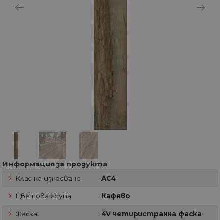
Информация за продукта
Клас на износване
AC4
Цветова група
Кафяво
Фаска
4V четиристранна фаска