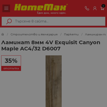
0
Строителство и железария
Паркети
Ламиниран п
Ламинат 8мм 4V Exquisit Canyon
Maple AC4/32 D6007
35%
отстъпка