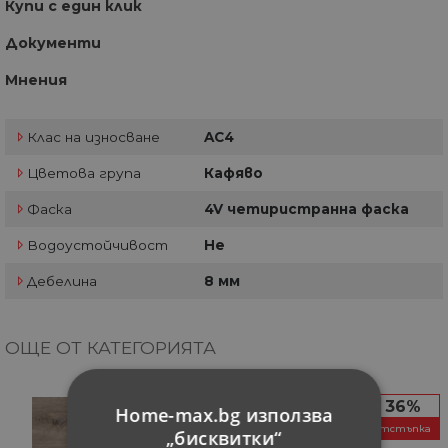
Купи с един клик
Документи
Мнения
Клас на износване
AC4
Цветова група
Кафяво
Фаска
4V четиристранна фаска
Водоустойчивост
Не
Дебелина
8 мм
ОЩЕ ОТ КАТЕГОРИЯТА
36%
36%
Home-max.bg използва
отстъпка
отстъпка
„бисквитки“