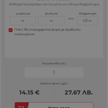
Въведете размери на площта или обща квадратура
широчина
дължина
квадратура
или
Плюс 5% стандартна фира за правилни
помещения
Количество (пк.)
Крайна цена с ДДС
14.15
€
27.67
ЛВ.