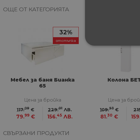
ОЩЕ ОТ КАТЕГОРИЯТА
32%
отстъпка
СТРОГО НЕОБХ
НЕКЛАСИФИЦИ
Мебел за баня Бианка
Колона БЕ
65
Строго не
Цена за бройка
Цена за брой
Строго необходимите биск
09
01
93
акаунта. Уебсайтът не мож
117.
€
229.
ЛВ.
109.
€
21
99
45
30
79.
€
156.
ЛВ.
81.
€
159
Име
СВЪРЗАНИ ПРОДУКТИ
__cf_bm