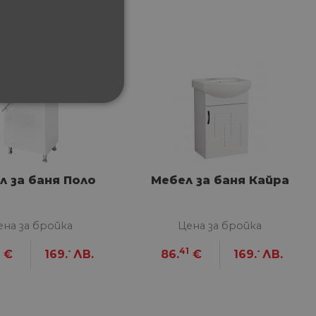
ФУНКЦИОНАЛНИ
л за баня Поло
Мебел за баня Кайра
сифицирани
ена за бройка
Цена за бройка
изане и управление на
1
-
41
-
€
169.
ЛВ.
86.
€
169.
ЛВ.
между хората и ботовете.
лидни отчети за