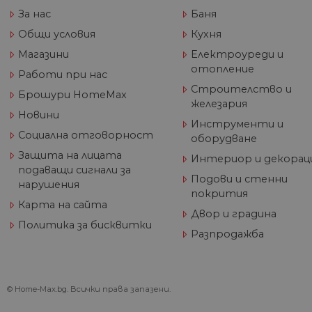
_ga_32J9YV418P
.hom
За нас
Баня
IDE
Go
max.
.do
Общи условия
Кухня
__utmc
Goog
Магазини
Електроуреди и
LLC
test_cookie
Go
.hom
.do
отопление
max.
Работи при нас
Строителство и
Брошури HomeMax
железария
_fbp
Me
Новини
Inc
Инструменти и
.h
Социална отговорност
оборудване
_gcl_au
Go
__utmz
Goog
Защита на лицата
.h
Интериор и декорац
LLC
подаващи сигнали за
.hom
Подови и стенни
max.
нарушения
покрития
Карта на сайта
Двор и градина
Политика за бисквитки
_gid
Goog
Разпродажба
LLC
.hom
max.
_gat_UA-
.hom
© Home-Max.bg. Всички права запазени.
60811516-1
max.