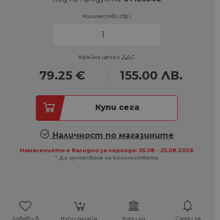
Количество (бр.)
Крайна цена с ДДС
79.25
€
155.00
ЛВ.
Купи сега
Наличност по магазините
Намалението е валидно за периода: 05.08 - 25.08.2026
* До изчерпване на количествата
Добави в
Купи онлайн,
Купи на
Следи за