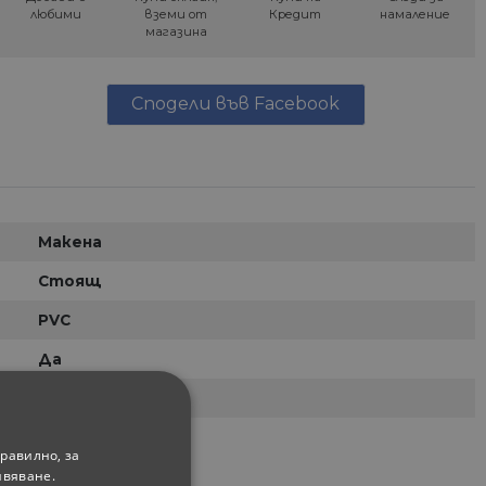
любими
вземи от
Кредит
намаление
магазина
Сподели във Facebook
Макена
Стоящ
PVC
Да
Бял
равилно, за
ивяване.