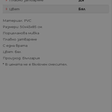
Плавно затваряне
Да
Цвят
Бял
Материал: PVC
Размери: 50х45х85 см.
Порцеланова мивка
Плавно затваряне
С една врата
Цвят: бял
Произход: България
* В цената не е включен смесител.