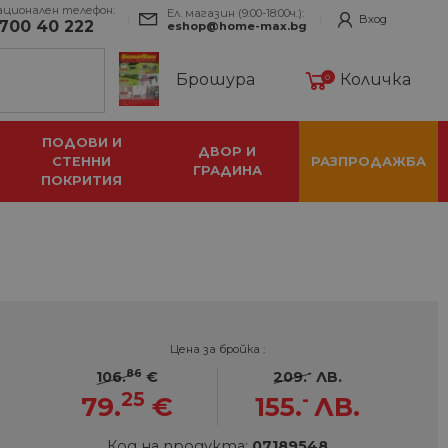
ационален телефон:
Ел. магазин (9:00-18:00ч.):
Вход
700 40 222
eshop@home-max.bg
Брошура
Количка
0
ПОДОВИ И
ДВОР И
СТЕННИ
РАЗПРОДАЖБА
ГРАДИНА
ПОКРИТИЯ
Цена за бройка :
86
-
106.
€
209.
ЛВ.
25
-
79.
€
155.
ЛВ.
Код на продукта:
07189548