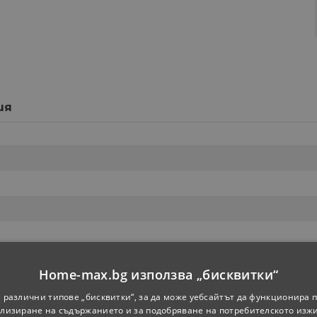
ия
Home-max.bg използва „бисквитки“
 различни типове „бисквитки“, за да може уебсайтът да функционира п
лизиране на съдържанието и за подобряване на потребителското изж