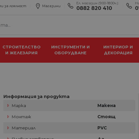
Ел. магазин (9:00-18:00ч.):
Н
и за лоялност
Магазини
0882 820 410
0
СТРОИТЕЛСТВО
ИНСТРУМЕНТИ И
ИНТЕРИОР И
И ЖЕЛЕЗАРИЯ
ОБОРУДВАНЕ
ДЕКОРАЦИЯ
Информация за продукта
Марка
Макена
Монтаж
Стоящ
Материал
PVC