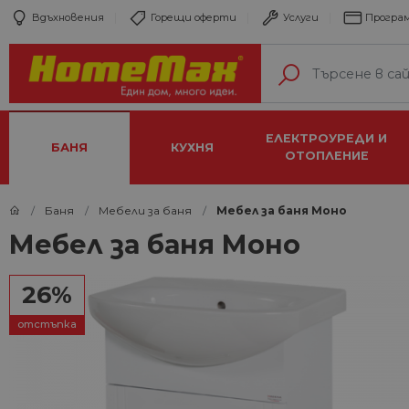
Вдъхновения
Горещи оферти
Услуги
Програм
ЕЛЕКТРОУРЕДИ И
БАНЯ
КУХНЯ
ОТОПЛЕНИЕ
Баня
Мебели за баня
Мебел за баня Моно
Мебел за баня Моно
26%
отстъпка