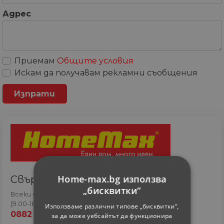
Адрес
Приемам
Общите условия
Искам да получавам рекламни съобщения
Home-max.bg използва
Свържете се с онлайн сътрудник
„бисквитки“
Всеки ден
(9.00-18.00 часа)
Използваме различни типове „бисквитки“,
0882 820 410
за да може уебсайтът да функционира