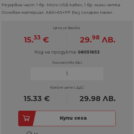
Резервна част: 1 бр. Micro USB кабел, 1 бр. мини четка
Основен материал: ABS+AS+PP Без соларен панел
Цена за бройка :
33
98
15.
€
29.
ЛВ.
Код на продукта:
08051653
Количество (бр.)
Крайна цена с ДДС
15.33
€
29.98
ЛВ.
Купи сега