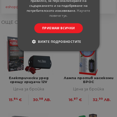
правилно, за персонализиране на
съдържанието и за подобряване на
eshop@home-max.bg
потребителското изживяване.
Научете
повече тук.
ОЩЕ ОТ КАТЕГОРИЯТА
ПРИЕМАМ ВСИЧКИ
ВИЖТЕ ПОДРОБНОСТИТЕ
СТРОГО НЕОБХОДИМИ
СТАТИСТИЧЕСКИ
МАРКЕТИНГOВИ
Електрически уред
Лампа против насекоми
срещу гризачи 12V
БРОС
Цена за бройка
Цена за бройка
ФУНКЦИОНАЛНИ
84
98
87
99
15.
€
30.
ЛВ.
16.
€
32.
ЛВ.
НЕКЛАСИФИЦИРАНИ