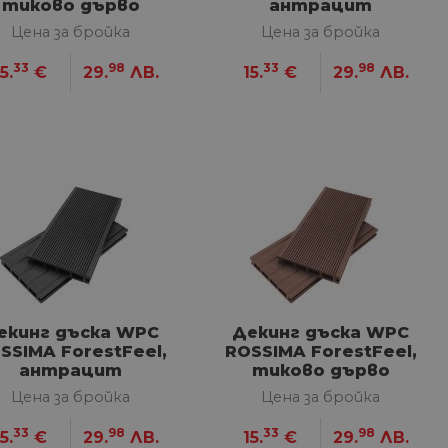
тиково дърво
антрацит
Цена за бройка
Цена за бройка
33
98
33
98
5.
€
29.
ЛВ.
15.
€
29.
ЛВ.
екинг дъска WPC
Декинг дъска WPC
SSIMA ForestFeel,
ROSSIMA ForestFeel,
антрацит
тиково дърво
Цена за бройка
Цена за бройка
33
98
33
98
5.
€
29.
ЛВ.
15.
€
29.
ЛВ.