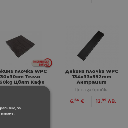
кинг плочка WPC
Декинг плочка WPC
30х30cm Тегло
134х33x592mm
.60kg Цвят Кафе
Антрацит
Цена за бройка
Цена за бройка
64
99
64
99
6.
€
12.
ЛВ.
6.
€
12.
ЛВ.
равилно, за
ивяване.