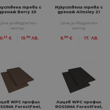
куствена трева с
Изкуствена трева с
дренаж Berry 25
дренаж Aimsley 21
Цена за квадратен
Цена за квадратен
метър
метър
22
99
69
-
0.
€
19.
ЛВ.
8.
€
17.
ЛВ.
ицев WPC профил
Лицев WPC профил
SSIMA ForestFeel,
ROSSIMA ForestFeel,