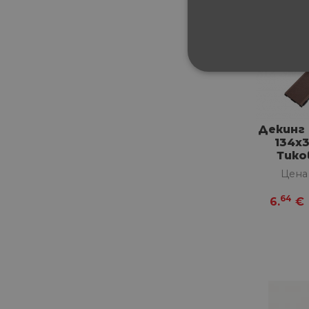
СТРОГО НЕОБХ
НЕКЛАСИФИЦИ
Декинг
134х
Тико
Цена
Строго не
64
Строго необходимите биск
6.
€
акаунта. Уебсайтът не мож
Име
__cf_bm