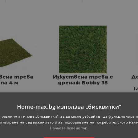
вена трева
Изкуствена трева с
Де
ina 4 м
дренаж Bobby 35
1
а квадратен
Цена за квадратен
метър
метър
Home-max.bg използва „бисквитки“
99
80
99
19.
ЛВ.
13.
€
26.
ЛВ.
 различни типове „бисквитки“, за да може уебсайтът да функционира п
лизиране на съдържанието и за подобряване на потребителското изж
Научете повече тук.