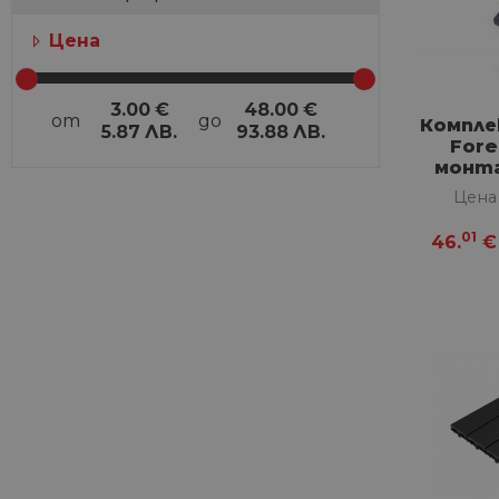
Цена
3.00
€
48.00
€
от
до
Компле
5.87
ЛВ.
93.88
ЛВ.
Fore
монт
д
Цена
01
46.
€