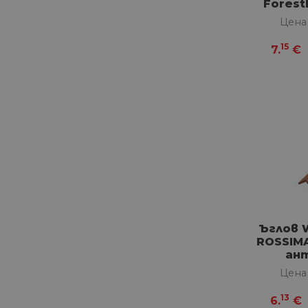
Forest
Цена
15
7.
€
Ъглов 
ROSSIMA
ан
Цена
13
6.
€