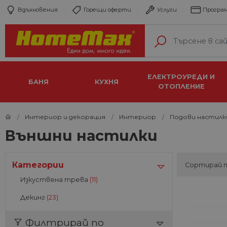
Вдъхновения
Горещи оферти
Услуги
Програм
ЕЛЕКТРОУРЕДИ И
БАНЯ
КУХНЯ
ОТОПЛЕНИЕ
Интериор и декорация
Интериор
Подови настилк
Външни настилки
Категории
Сортирай 
Изкуствена трева
(11)
Декинг
(23)
Филтрирай по