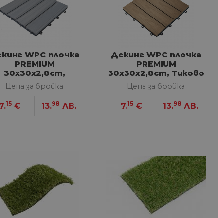
кинг WPC плочкa
Декинг WPC плочкa
PREMIUM
PREMIUM
30х30x2,8cm,
30х30x2,8cm, Тиково
Светло сив
дърво
Цена за бройка
Цена за бройка
15
98
15
98
7.
€
13.
ЛВ.
7.
€
13.
ЛВ.