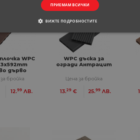
ПРИЕМАМ ВСИЧКИ
ВИЖТЕ ПОДРОБНОСТИТЕ
ОДИМИ
СТАТИСТИЧЕСКИ
МАРКЕТИНГOВИ
РАНИ
 плочка WPC
WPC дъска за
33x592mm
огради Антрацит
во дърво
 за бройка
Цена за бройка
обходими
Статистически
Маркетингoви
Функционални
Некла
99
29
99
витки позволяват основната функционалност на уебсайта, като потребителско вл
12.
ЛВ.
13.
€
25.
ЛВ.
1
е да се използва правилно без строго необходими бисквитки.
Доставчик
/
Валиден
Описание
Домейн
до
29
Тази бисквитка се използва за разграничаване 
Cloudflare
минути
Това е от полза за уебсайта, за да се правят ва
Inc.
57
използването на техния уебсайт.
.onesignal.com
секунди