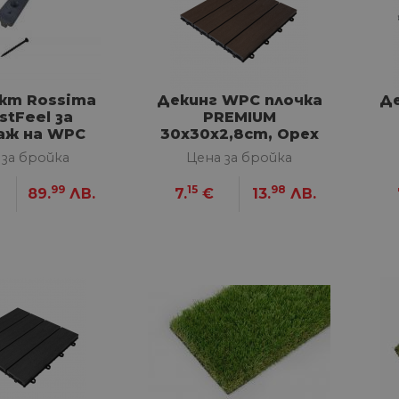
кт Rossima
Декинг WPC плочкa
Де
stFeel за
PREMIUM
аж на WPC
30х30x2,8cm, Орех
екинг
 за бройка
Цена за бройка
99
15
98
89.
ЛВ.
7.
€
13.
ЛВ.