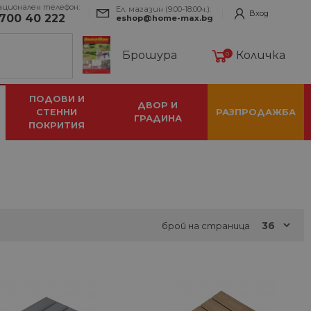
ационален телефон:
Ел. магазин (9:00-18:00ч.):
Вход
700 40 222
eshop@home-max.bg
Брошура
Количка
0
ПОДОВИ И
ДВОР И
СТЕННИ
РАЗПРОДАЖБА
ГРАДИНА
ПОКРИТИЯ
брой на страница