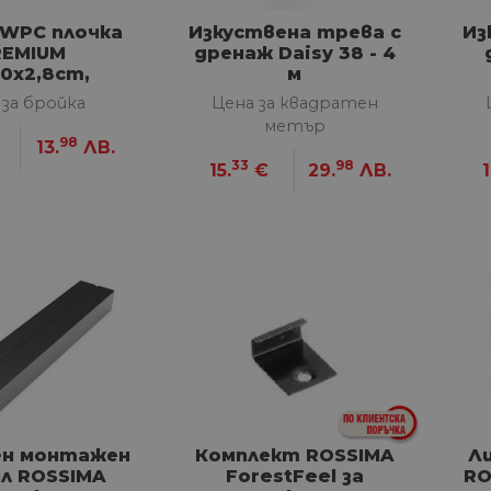
 WPC плочкa
Изкуствена трева с
Из
REMIUM
дренаж Daisy 38 - 4
0x2,8cm,
м
рафит
 за бройка
Цена за квадратен
метър
98
13.
ЛВ.
33
98
15.
€
29.
ЛВ.
1
ен монтажен
Комплект ROSSIMA
Л
л ROSSIMA
ForestFeel за
RO