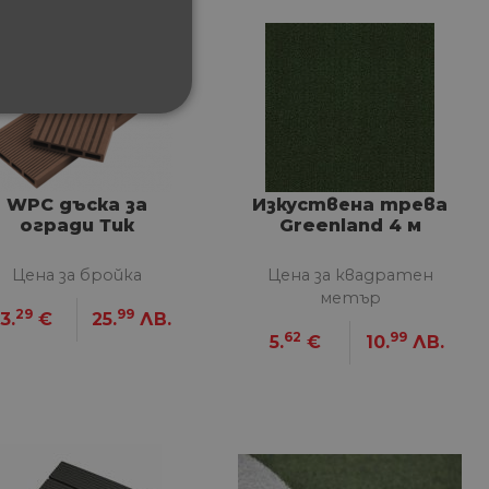
ФУНКЦИОНАЛНИ
WPC дъска за
Изкуствена трева
огради Тик
Greenland 4 м
Цена за бройка
Цена за квадратен
сифицирани
метър
29
99
изане и управление на
3.
€
25.
ЛВ.
62
99
5.
€
10.
ЛВ.
между хората и ботовете.
лидни отчети за