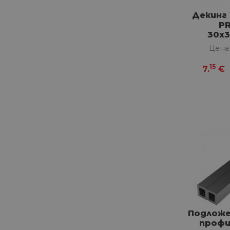
Декинг
P
30х3
Г
Цена
15
7.
€
Подлож
профи