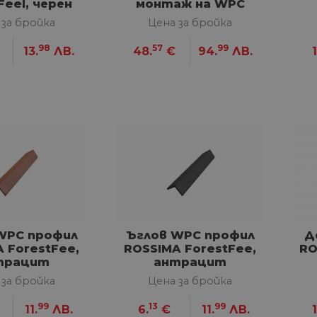
Feel, черен
монтаж на WPC
декинг
 за бройка
Цена за бройка
98
57
99
13.
ЛВ.
48.
€
94.
ЛВ.
1
WPC профил
Ъглов WPC профил
Д
 ForestFee,
ROSSIMA ForestFee,
RO
трацит
антрацит
 за бройка
Цена за бройка
99
13
99
11.
ЛВ.
6.
€
11.
ЛВ.
1