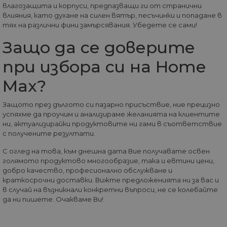
се 
влагозащита и корпуси, предпазващи ги от странични
www.home-
ус
max.bg
влияния, като духане на силен вятър, песъчинки и попадане в
Net
тях на различни фини замърсявания. Убедете се сами!
за
пр
за 
Защо да се доверите
"б
по
при избора си на Home
Max?
Доставчик
/
Валиден
Защото през дългото си пазарно присъствие, ние прецизно
Име
Описание
Домейн
Доставчик
Валиден
до
Име
Описание
успяхме да проучим и анализираме желанията на клиентите
Доставчик
/
Домейн
Валиден
до
Име
Описание
ни, актуализирайки продуктовите ни гами в съответствие
__Secure-
.youtube.com
5 месеца
/
Домейн
до
ROLLOUT_TOKEN
4
GeneralAppGenSession
.home-
4
Тази
с получените резултати.
седмици
max.bg
седмици
бисквитка с
__utmb
29
Това е една от
Google
Доставчик
/
Валиден
Име
Описание
2 дни
използва за
минути
четирите основн
LLC
Домейн
до
С оглед на това, към днешна дата Вие получавате освен
управление
55
бисквитки,
.home-
голямото продуктово многообразие, така и евтини цени,
на сесиите
секунди
зададени от
max.bg
YSC
Сесия
Тази бискв
Google LLC
на
услугата Google
добро качество, професионално обслужване и
настроена 
.youtube.com
потребител
Analytics, която
YouTube з
краткосрочни доставки. Вижте предложенията ни за вас и
на уебсайта
позволява на
проследяв
в случай на възникнали конкретни въпроси, не се колебайте
собствениците н
прегледи 
уебсайтове да
да ни пишете. Очакваме Ви!
вградени
проследяват
видеоклип
поведението на
посетителите и д
VISITOR_INFO1_LIVE
5 месеца
Тази бискв
Google LLC
измерват