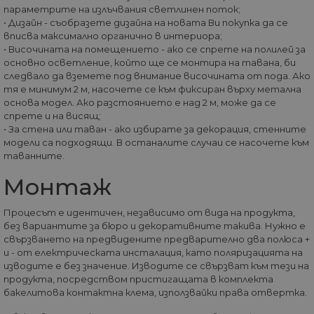
НЕКЛАСИФИЦИРАНИ
параметрите на излъчвания светлинен поток;
• Дизайн - съобразете дизайна на новата Ви покупка да се
вписва максимално органично в интериора;
• Височината на помещението - ако се спрете на полилей за
основно осветление, който ще се монтира на тавана, би
Строго необходими
Статистически
следвало да вземете под внимание височината от пода. Ако
Маркетингoви
Функционални
тя е минимум 2 м, насочете се към фиксиран върху метална
основа модел. Ако разстоянието е над 2 м, може да се
Некласифицирани
спрете и на висящ;
• За стена или таван - ако избирате за декорация, стенните
Строго необходимите бисквитки позволяват
модели са подходящи. В останалите случаи се насочете към
основната функционалност на уебсайта, като
потребителско влизане и управление на
таванните.
акаунта. Уебсайтът не може да се използва
правилно без строго необходими бисквитки.
Монтаж
Доставчик
/
Валиден
Име
Оп
Домейн
до
Процесът е идентичен, независимо от вида на продукта,
без вариантите за бюро и декоративните такива. Нужно е
__cf_bm
29
Та
Cloudflare
свързването на предвидените предварително два полюса +
минути
из
Inc.
57
ра
.onesignal.com
и - от електрическата инсталация, като поляризацията на
секунди
ме
изводите е без значение. Изводите се свързват към тези на
бот
продукта, посредством пристигащата в комплекта
от 
уеб
бакелитова контактна клема, използвайки права отвертка.
пр
от