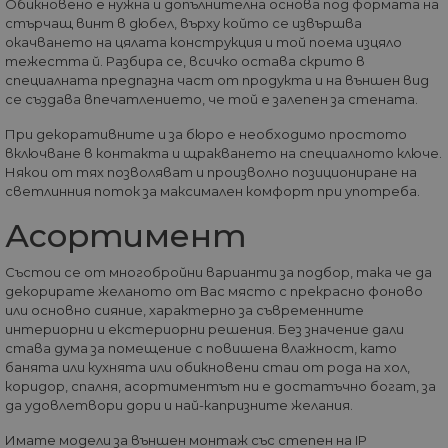
Обикновено е нужна и допълнителна основа под формата на
из
те
стърчащ винт в дюбел, върху който се извършва
окачването на цялата конструкция и той поема изцяло
G_ENABLED_IDPS
1 година
Изп
Google LLC
тежестта й. Разбира се, всичко остава скрито в
1 месец
вл
.www.home-
max.bg
специалната предпазна част от продукта и на външен вид
се създава впечатлението, че той е залепен за стената.
VISITOR_PRIVACY_METADATA
5 месеца
Та
YouTube
4
из
.youtube.com
При декоративните и за бюро е необходимо простото
седмици
съ
съ
включване в контакта и щракването на специалното ключе.
по
Някои от тях позволяват и произволно позициониране на
Google Privacy Policy
из
светлинния поток за максимален комфорт при употреба.
по
тя
вз
Асортимент
със
за
съ
Състои се от многобройни варианти за подбор, така че да
по
от
декорирате желаното от Вас място с прекрасно фоново
ра
или основно сияние, характерно за съвременните
по
интериорни и екстериорни решения. Без значение дали
на
по
става дума за помещение с повишена влажност, като
ка
банята или кухнята или обикновени стаи от рода на хол,
че
коридор, спалня, асортиментът ни е достатъчно богат, за
пр
се 
да удовлетвори дори и най-капризните желания.
бъ
Имате модели за външен монтаж със степен на IP
CookieScriptConsent
1 година
Та
CookieScript