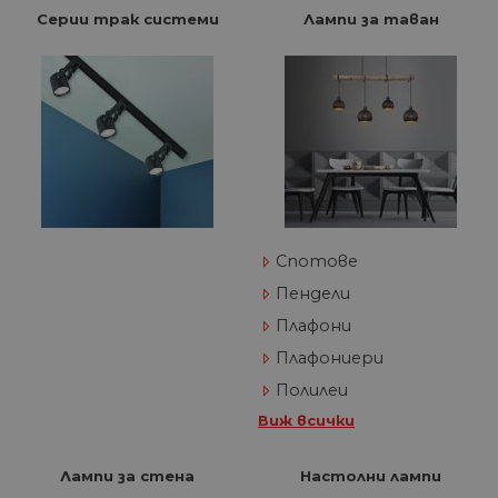
Серии трак системи
Лампи за таван
Спотове
Пендели
Плафони
Плафониери
Полилеи
Виж всички
Лампи за стена
Настолни лампи