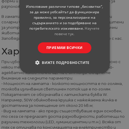
форми и размери, отличаващи се както по мястото за
Използваме различни типове „бисквитки“,
разположение, така и по начина на техния монтаж.
за да може уебсайтът да функционира
В гамата ни още ще срещнете луминисцентни, LED и
правилно, за персонализиране на
соларни външни варианти, за детска стая, влагозащитени
съдържанието и за подобряване на
за употреба в банята, както и във формата на различни
потребителското изживяване.
Научете
животинки, висящи, стенни и още много други.
повече тук.
Заповядайте, разгледайте и при нужда се свържете с нас.
ПРИЕМАМ ВСИЧКИ
Характеристики
При избора на осветителни тела е нужно да сме наясно с
ВИЖТЕ ПОДРОБНОСТИТЕ
някои технически характеристики, за да преценим по-
адекватно какво точно ще ни е от полза. Обърнете
СТРОГО НЕОБХОДИМИ
внимание на следните параметри:
• Мощност на лампата - колкото мощността е по-голяма,
СТАТИСТИЧЕСКИ
толкова излъчвания светлинен поток ще е по-голям.
Показателят се обозначава с латинската буква W.
Например, 50W обикновена крушка с нажежаема жичка е
МАРКЕТИНГOВИ
достатъчна за помещение от около 20 кв.м;
• Вид на лампата - ако преди съществуваше един основен,
ФУНКЦИОНАЛНИ
то сега се предлагат доста разновидности, работещи по
различни технологии (LED, луминисцентни и т.н.). Всяка от
тях се отличава по консумацията на електричество и