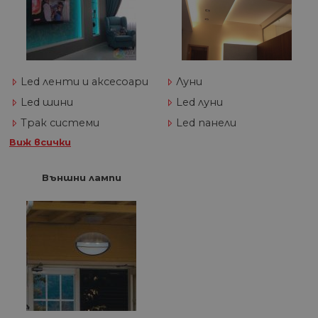
Led ленти и аксесоари
Луни
Led шини
Led луни
Трак системи
Led панели
Виж всички
Външни лампи