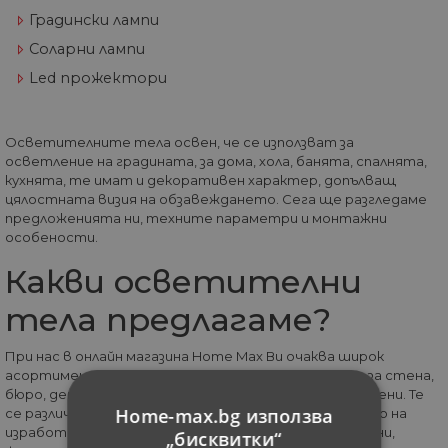
Градински лампи
Соларни лампи
Led прожектори
Осветителните тела освен, че се използват за
осветление на градината, за дома, хола, банята, спалнята,
кухнята, те имат и декоративен характер, допълващ
цялостната визия на обзавеждането. Сега ще разгледаме
предложенията ни, техните параметри и монтажни
особености.
Какви осветителни
тела предлагаме?
При нас в онлайн магазина Home Max Ви очаква широк
асортимент от модерни полилеи, лампи за таван, за стена,
бюро, детски и всякакво осветление на достъпни цени. Те
Home-max.bg използва
се различават по своята атрактивност и качество на
изработката. Имате избор измежду всякакви дизайни,
„бисквитки“