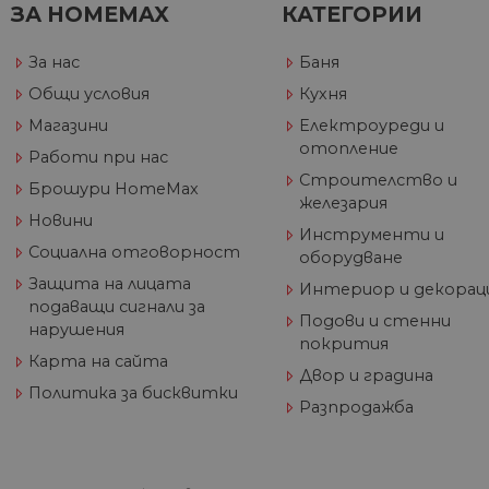
ЗА HOMEMAX
КАТЕГОРИИ
_ga_32J9YV418P
.hom
IDE
Go
max.
За нас
Баня
.do
__utmc
Goog
Общи условия
Кухня
LLC
test_cookie
Go
.hom
.do
Магазини
Електроуреди и
max.
отопление
Работи при нас
Строителство и
_fbp
Me
Брошури HomeMax
железария
Inc
.h
Новини
Инструменти и
_gcl_au
Go
Социална отговорност
оборудване
__utmz
Goog
.h
LLC
Защита на лицата
Интериор и декорац
.hom
max.
подаващи сигнали за
Подови и стенни
нарушения
покрития
Карта на сайта
Двор и градина
_gid
Goog
Политика за бисквитки
LLC
Разпродажба
.hom
max.
_gat_UA-
.hom
60811516-1
max.