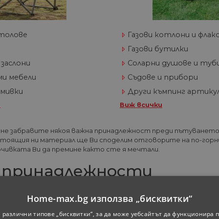
столове
Газови котлони и флако
Газови бутилки
 заслони
Соларни душове и туб
ми мебели
Съдове и прибори
 мивки
Други къмпинг артику
и
Виж всички
 не забравите някоя важна принадлежност преди пътуването?
стоящия ни материал ще Ви споделим отговорите на по-горн
очивката Ви да премине както сте я мечтали.
 принадлежности
те:
Home-max.bg използва „бисквитки“
е големината. Важно е тя да е непромокаема, по възможност д
 различни типове „бисквитки“, за да може уебсайтът да функционира п
сновава само на това да се чувствате в него комфортно и да