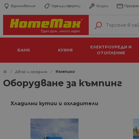
Вдъхновения
Горещи оферти
Услуги
Програм
ЕЛЕКТРОУРЕДИ И
БАНЯ
КУХНЯ
ОТОПЛЕНИЕ
Двор и градина
Къмпинг
Оборудване за къмпинг
Хладилни кутии и охладители