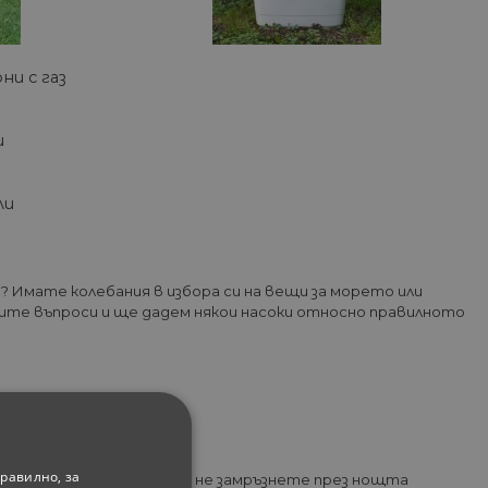
ни с газ
и
ли
 Имате колебания в избора си на вещи за морето или
ите въпроси и ще дадем някои насоки относно правилното
вуслойна;
равилно, за
 е достатъчно дебел за да не замръзнете през нощта