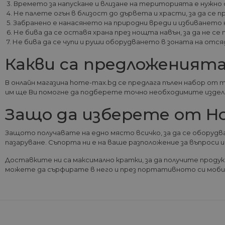
3. Времето за напускане и влизане на територията е нужно 
4. Не палете огън в близост до дървета и храсти, за да се
5. Забранено е нанасянето на природни вреди и избиването 
6. Не бива да се оставя храна през нощта навън, за да не
G_ENABLED_IDPS
7. Не бива да се чупи и руши оборудването в зоната на от
Какви са предложеният
VISITOR_PRIVACY_METAD
Google Privacy Poli
В онлайн магазина home-max.bg се предлага пълен набор от
им ще Ви помогне да подберете точно необходимите изде
CookieScriptConsent
Защо да изберете от H
Защото получавате на едно място всичко, за да се оборудв
пазаруване. Съпорта ни е на ваше разположение за въпроси и
Име
Дост
Доставките ни са максимално кратки, за да получите продук
Име
Име
__Secure-ROLLOUT_TOKE
/
До
До
можете да сърфирате в него и през портативното си мобил
Име
До
__utmb
GeneralAppGenSession
Goog
YSC
LLC
Go
.hom
.y
max.
VISITOR_INFO1_LIVE
Go
.y