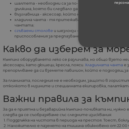
персона
шалтета - необходми са за по-комфортно лежане, без
дължина, която би следвало да съответства на ръста
възглавница - аксесоар, който не е задължителен, но 
хладилна чанта - тя притежава специална дебелослой
чантата;
сгъваеми столове
и шезлонзи – те заемат малко мяст
приспособления за предпазване от слънцето (поне на г
Какво да изберем за мор
СТРОГО НЕОБХ
Къмпинг оборудването леко се различава, но общо взето не
НЕКЛАСИФИЦИ
аксесоари, като дюшеци, кресла, пояси.
Хладилната чанта
е 
препоръчваме да си вземете павилион, който е подходящ за 
За планината, последния не е необходим, защото в горист
отколкото в низините и специалната екипировка, палатката,
Строго не
Важни правила за къмпи
Строго необходимите биск
акаунта. Уебсайтът не мож
За да е приятна и безаварийна къмпинг-почивката ни, нужно
следва да се съобразяваме със следните изисквания:
Име
1. Поддръжка на чистота в периода на престоя. Тоест, бокл
2. Наложително е пазенето на тишина обикновено от 22:00 
__cf_bm