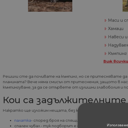
Маси и 
Хамаци
Навеси и
Надувае
Къмпинг
Виж всичк
Решили сте да почивате на къмпинг, но се притеснявате да
планината? Вече няма смисъл от притеснения, защото в на
къмпингуване, за да се отървете от излишни главоболия и п
Кои са задължителните
Накратко ще изложим нещата, без които не бива да тръгва
палатка
- според броя на спящите в нея хора, изберет
Използваме
спален чувал - тук подборът е още по-лесен. Той се о