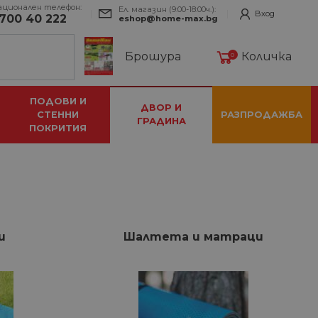
ационален телефон:
Ел. магазин (9:00-18:00ч.):
Вход
700 40 222
eshop@home-max.bg
Брошура
Количка
0
ПОДОВИ И
ДВОР И
СТЕННИ
РАЗПРОДАЖБА
ГРАДИНА
ПОКРИТИЯ
и
Шалтета и матраци