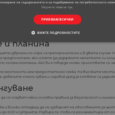
лизиране на съдържанието и за подобряване на потребителското изж
 да усещате неравностите под вас, а и доста топлят в студ
Научете повече тук.
 на лежащия;
той ще направи нощувката и съня Ви по-приятни;
на изолация, запазваща вътрешната температура доста по-ни
ПРИЕМАМ ВСИЧКИ
о и лесно се пренасят. Цените варират според материалите н
лавата). Според личните нужди изберете дали да е с подлакътн
ВИЖТЕ ПОДРОБНОСТИТЕ
е и планина
ОДИМИ
СТАТИСТИЧЕСКИ
МАРКЕТИНГOВИ
щата изброени по-горе са препоръчителни и в двата случая. 
РАНИ
за предпочитане, ако искате да задържите напитките си охлад
по-големи компании. Ако ви е твърде голям, пригответе си ча
ите местности има предостатъчно сянка. На високите места
 дебелите спални чували и газовия уред за готвене са задъл
обходими
Статистически
Маркетингoви
Функционални
Некла
нгуване
витки позволяват основната функционалност на уебсайта, като потребителско вл
е да се използва правилно без строго необходими бисквитки.
 е да се спазват някои основни правила за безопасност и хи
Доставчик
/
Валиден
Описание
Домейн
до
ука и всички отпадъци да се изхвърлят на обособените за цел
ч до 6:00 ч сутринта. Разбира се, това се регламентира от с
29
Тази бисквитка се използва за разграничаване 
Cloudflare