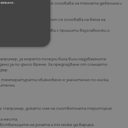
ивяване.
ените нощи. Подборът се основава на тяхната дебелина и
ска от външната. Изборът се основава на бема на
а изработка. Има и такива с пришити възглавнички и
ици или без.
ФУНКЦИОНАЛНИ
Например, за морето полезни биха били надуваемите
ени за по-дълго време. За предпазване от слънцето
дър.
, температурата обикновено е значително по-ниска,
жителни.
сифицирани
изане и управление на
гиена. Например, докато сме на съответната територия
та места.
обствениците на зоната и то може да варира.
между хората и ботовете.