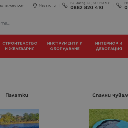
Ел. магазин (9:00-18:00ч.):
Н
и за лоялност
Магазини
0882 820 410
0
СТРОИТЕЛСТВО
ИНСТРУМЕНТИ И
ИНТЕРИОР И
И ЖЕЛЕЗАРИЯ
ОБОРУДВАНЕ
ДЕКОРАЦИЯ
Палатки
Спални чувал