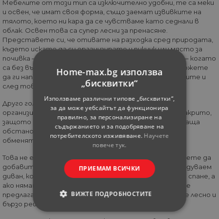
Мебелите от този тип са изключително удобни, те са меки
и освен, че имат своя форма, също заемат извивките на
тялото, което ни кара да се чувстваме като седнали в
облак. Освен това са супер лесни за пренасяне.
Представете си, че отивате на разходка сред природата,
където искате да си организирате и пикник или място за
почивка – надуваемите мебели са чудесно решение – когато
са без въздух заемат много малко място и са леки, можете
Home-max.bg използва
да ги напомпите, където сте решили да се установите и
„бисквитки“
след това да ги изпуснете и да продължите.
Използваме различни типове „бисквитки“,
Друго голямо предимство е приложението им при
за да може уебсайтът да функционира
организиране на различни събития на открито или закрито,
правилно, за персонализиране на
защото създават усещането за една по-неангажираща
съдържанието и за подобряване на
обстановка, където хората свободно да общуват,
потребителското изживяване.
Научете
обменят идеи и пият любима напитка.
повече тук.
Това не е всичко, ако отивате на къмпинг, лесно можете да
добавите още място за почивка с разтегателен надуваем
ПРИЕМАМ ВСИЧКИ
диван, който може да се превърне в удобна мебел за спане, а
ако нямате достатъчно място, от същата серия се
ВИЖТЕ ПОДРОБНОСТИТЕ
предлага и надуваемо разтегателно кресло, което е лесно и
бързо решение за един човек.
СТРОГО НЕОБХОДИМИ