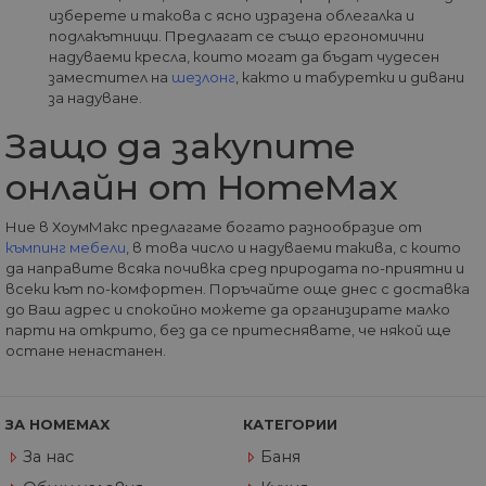
изберете и такова с ясно изразена облегалка и
Доставчик
/
Валиден
Име
Оп
Домейн
до
подлакътници. Предлагат се също ергономични
надуваеми кресла, които могат да бъдат чудесен
__cf_bm
29
Та
Cloudflare
заместител на
шезлонг
, както и табуретки и дивани
минути
из
Inc.
57
ра
за надуване.
.onesignal.com
секунди
ме
бот
Защо да закупите
от 
уеб
пр
онлайн от HomeMax
от
из
те
Ние в ХоумМакс предлагаме богато разнообразие от
къмпинг мебели
, в това число и надуваеми такива, с които
G_ENABLED_IDPS
1 година
Изп
Google LLC
1 месец
вл
.www.home-
да направите всяка почивка сред природата по-приятни и
max.bg
всеки кът по-комфортен. Поръчайте още днес с доставка
до Ваш адрес и спокойно можете да организирате малко
VISITOR_PRIVACY_METADATA
5 месеца
Та
YouTube
4
из
.youtube.com
парти на открито, без да се притеснявате, че някой ще
седмици
съ
остане ненастанен.
съ
по
Google Privacy Policy
из
по
тя
ЗА HOMEMAX
КАТЕГОРИИ
вз
със
За нас
Баня
за
съ