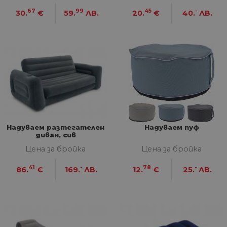
67
99
45
-
30.
€
59.
ЛВ.
20.
€
40.
ЛВ.
Надуваем разтегателен
Надуваем пуф
диван, сив
Цена за бройка
Цена за бройка
41
-
78
-
86.
€
169.
ЛВ.
12.
€
25.
ЛВ.