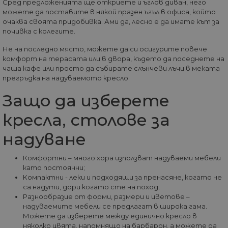
Сред предложенията ще откриете и ъглов диван, него
можете да поставите в някой празен ъгъл в офиса, който
СТАТИСТИЧЕСКИ
очаква своята придобивка. Ами да, лесно е да имате кът за
почивка с колегите.
МАРКЕТИНГOВИ
Не на последно място, можете да си осигурите повече
комфорт на терасата или в двора, където да поседнете на
ФУНКЦИОНАЛНИ
чаша кафе или просто да събирате слънчеви лъчи в меката
прегръдка на надуваемото кресло.
НЕКЛАСИФИЦИРАНИ
Защо да изберете
кресла, столове за
надуване
Строго необходими
Статистически
Маркетингoви
Функционални
Комфортни – много хора използват надуваеми мебели
като постоянни;
Некласифицирани
Компактни - леки и подходящи за пренасяне, когато не
са надути, дори когато сте на поход;
Строго необходимите бисквитки позволяват
основната функционалност на уебсайта, като
Разнообразие от форми, размери и цветове –
потребителско влизане и управление на
надуваемите мебели се предлагат в широка гама.
акаунта. Уебсайтът не може да се използва
Можете да изберете между единично кресло в
правилно без строго необходими бисквитки.
няколко цвята, напомнящо на барбарон, а можете да