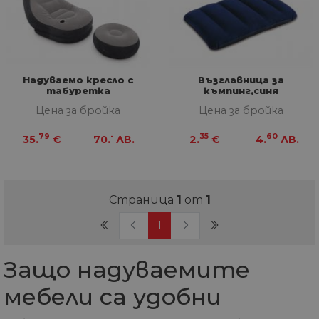
Надуваемо кресло с
Възглавница за
табуретка
къмпинг,синя
Цена за бройка
Цена за бройка
79
-
35
60
35.
€
70.
ЛВ.
2.
€
4.
ЛВ.
Страница
1
от
1
(current)
1
Защо надуваемите
мебели са удобни