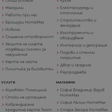
Общи условия
Кухня
по
от
Магазини
Електроуреди и
ра
по
отопление
Работи при нас
на
по
Строителство и
Брошури HomeMax
ка
железария
че
Новини
пр
Инструменти и
се 
Социална отговорност
бъ
оборудване
Защита на лицата
CookieScriptConsent
1 година
Та
CookieScript
Интериор и декорация
се 
www.home-
подаващи сигнали за
ус
max.bg
Подови и стенни
нарушения
Net
покрития
за
пр
Карта на сайта
Двор и градина
за 
"б
Политика за бисквитки
по
Разпродажба
УСЛУГИ
МАГАЗИНИ
ХоумМакс Помощник
София Владимир Вазов
HomeMax
Доставчик
/
Валиден
Стоки на изплащане
Име
Описание
Домейн
Доставчик
Валиден
до
Име
Описание
София Люлин HomeMax
Доставчик
/
Домейн
Валиден
до
Кобрандирана
Име
Описание
__Secure-
.youtube.com
5 месеца
/
Домейн
до
кредитна карта Texim
Стара Загора HomeMax
ROLLOUT_TOKEN
4
GeneralAppGenSession
.home-
4
Тази