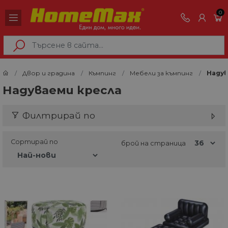
0
Двор и градина
Къмпинг
Мебели за къмпинг
Надув
Надуваеми кресла
Филтрирай по
Сортирай по
брой на страница