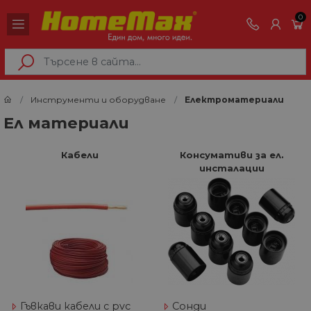
0
Инструменти и оборудване
Електроматериали
Ел материали
Кабели
Консумативи за ел.
инсталации
Гъвкави кабели с pvc
Сонди