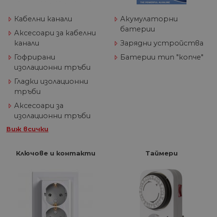
Кабелни канали
Акумулаторни
батерии
Аксесоари за кабелни
канали
Зарядни устройства
Гофрирани
Батерии тип "копче"
изолационни тръби
Гладки изолационни
тръби
Аксесоари за
изолационни тръби
Виж всички
Ключове и контакти
Таймери