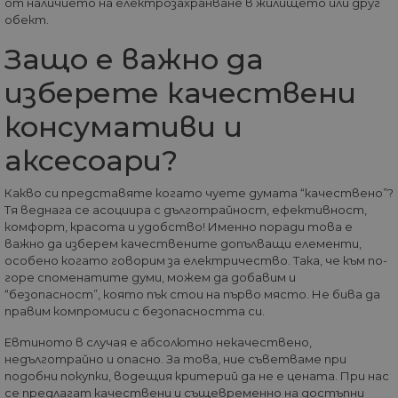
от наличието на електрозахранване в жилището или друг
се 
бъ
обект.
CookieScriptConsent
1 година
Та
CookieScript
Защо е важно да
се 
www.home-
ус
max.bg
Net
изберете качествени
за
пр
консумативи и
за 
"б
по
аксесоари?
Какво си представяте когато чуете думата “качествено”?
Тя веднага се асоциира с дълготрайност, ефективност,
Доставчик
/
Валиден
комфорт, красота и удобство! Именно поради това е
Име
Описание
Домейн
Доставчик
Валиден
до
важно да изберем качествените допълващи елементи,
Име
Описание
Доставчик
/
Домейн
Валиден
до
особено когато говорим за електричество. Така, че към по-
Име
Описание
__Secure-
.youtube.com
5 месеца
/
Домейн
до
горе споменатите думи, можем да добавим и
ROLLOUT_TOKEN
4
GeneralAppGenSession
.home-
4
Тази
седмици
max.bg
седмици
бисквитка с
__utmb
29
Това е една от
“безопасност”, която пък стои на първо място. Не бива да
Google
Доставчик
/
Валиден
Име
Описание
2 дни
използва за
минути
четирите основн
LLC
Домейн
до
правим компромиси с безопасността си.
управление
55
бисквитки,
.home-
на сесиите
секунди
зададени от
max.bg
YSC
Сесия
Тази бискв
Google LLC
на
Евтиното в случая е абсолютно некачествено,
услугата Google
настроена 
.youtube.com
потребител
Analytics, която
недълготрайно и опасно. За това, ние съветваме при
YouTube з
на уебсайта
позволява на
проследяв
подобни покупки, водещия критерий да не е цената. При нас
собствениците н
прегледи 
се предлагат качествени и същевременно на достъпни
уебсайтове да
вградени