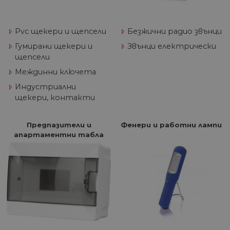
Pvc щекери и щепсели
Безжични радио звънци
Гумирани щекери и
Звънци електрически
щепсели
Междинни ключета
Индустриални
щекери, контакти
Предпазители и
Фенери и работни лампи
апартаментни табла