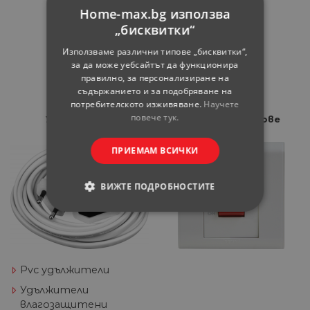
разклонители
Home-max.bg използва
„бисквитки“
Градински
разклонители
Използваме различни типове „бисквитки“,
за да може уебсайтът да функционира
Адаптори
правилно, за персонализиране на
Виж всички
съдържанието и за подобряване на
потребителското изживяване.
Научете
повече тук.
Удължители
Бойлерни ключове
ПРИЕМАМ ВСИЧКИ
ВИЖТЕ ПОДРОБНОСТИТЕ
СТРОГО НЕОБХОДИМИ
СТАТИСТИЧЕСКИ
Pvc удължители
МАРКЕТИНГOВИ
Удължители
влагозащитени