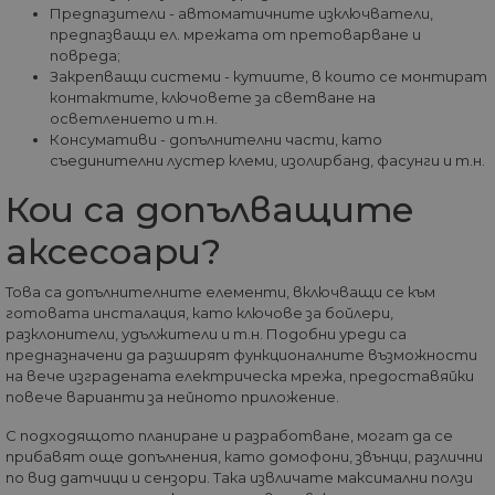
от 
Предпазители - автоматичните изключватели,
уеб
предпазващи ел. мрежата от претоварване и
пр
от
повреда;
из
Закрепващи системи - кутиите, в които се монтират
те
контактите, ключовете за светване на
G_ENABLED_IDPS
1 година
Изп
Google LLC
осветлението и т.н.
1 месец
вл
.www.home-
Консумативи - допълнителни части, като
max.bg
съединителни лустер клеми, изолирбанд, фасунги и т.н.
VISITOR_PRIVACY_METADATA
5 месеца
Та
YouTube
4
из
.youtube.com
Кои са допълващите
седмици
съ
съ
аксесоари?
по
Google Privacy Policy
из
по
тя
Това са допълнителните елементи, включващи се към
вз
готовата инсталация, като ключове за бойлери,
със
за
разклонители, удължители и т.н. Подобни уреди са
съ
предназначени да разширят функционалните възможности
по
на вече изградената електрическа мрежа, предоставяйки
от
ра
повече варианти за нейното приложение.
по
на
С подходящото планиране и разработване, могат да се
по
ка
прибавят още допълнения, като домофони, звънци, различни
че
по вид датчици и сензори. Така извличате максимални ползи
пр