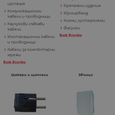
изолация
Крепежни изделия
Комуникационни
Изолирбанд
кабели и проводници
Клеми, лустерклеми
Каучукови гъвкави
Фасунги
кабели
Виж всички
Инсталационни кабели
и проводници
Кабели за компютърни
мрежи
Виж всички
Щекери и щепсели
Звънци