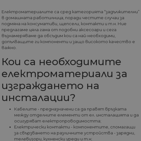
ФУНКЦИОНАЛНИ
Електроматериалите са сред категорията “задължителни”
НЕКЛАСИФИЦИРАНИ
в домашната работилница, поради честите случаи за
подмяна на консумативи, щепсели, контакти и т.н. Ние
предлагаме цяла гама от подобни аксесоари и сега
възнамеряваме да обсъдим кои са най-необходими,
допълващите ги компоненти и защо високото качество е
Строго необходими
Статистически
важно.
Маркетингoви
Функционални
Кои са необходимите
Некласифицирани
електроматериали за
Строго необходимите бисквитки позволяват
основната функционалност на уебсайта, като
изграждането на
потребителско влизане и управление на
акаунта. Уебсайтът не може да се използва
инсталации?
правилно без строго необходими бисквитки.
Доставчик
/
Валиден
Име
Оп
Кабелите - предназначени са да правят връзката
Домейн
до
между отделните елементи от ел. инсталацията и да
__cf_bm
29
Та
Cloudflare
осигуряват електропроводимостта;
минути
из
Inc.
Електрически контакти - компонентите, спомагащи
57
ра
.onesignal.com
за свързването на различните устройства - зарядни,
секунди
ме
бот
телевизори, кухненски уреди и т.н;