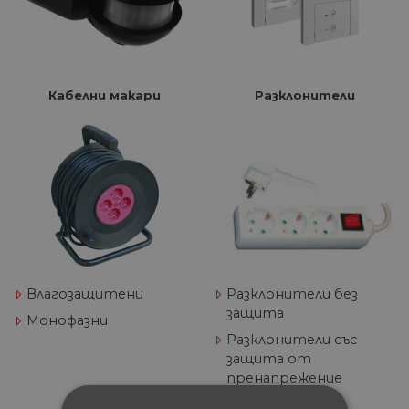
Кабелни макари
Разклонители
Влагозащитени
Разклонители без
защита
Монофазни
Разклонители със
защита от
пренапрежение
Влагозащитни