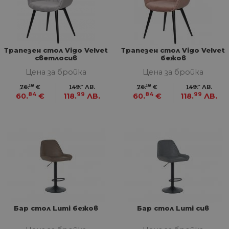
Трапезен стол Vigo Velvet
Трапезен стол Vigo Velvet
светлосив
бежов
Цена за бройка
Цена за бройка
18
-
18
-
76.
€
149.
ЛВ.
76.
€
149.
ЛВ.
84
99
84
99
60.
€
118.
ЛВ.
60.
€
118.
ЛВ.
Бар стол Lumi бежов
Бар стол Lumi сив