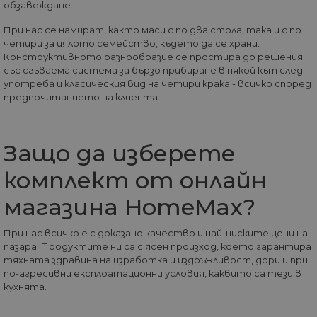
използва
обзавеждане.
Google Analytics,
уебсайта и
това винаги е
реклама, к
бисквитка на
При нас се намират, както маси с по два стола, така и с по
крайният
сесията, която се
четири за цялото семейство, където да се храни.
потребите
унищожава, кога
да е видял
Конструктивното разнообразие се простира до решения
потребителят
да посети
затвори браузър
със сгъваема система за бързо прибиране в някой кът след
посочения
си. Следователно
употреба и класическия вид на четири крака - всичко според
уебсайт.
когато се разгле
предпочитанието на клиента.
като постоянна
бисквитка,
вероятно е да е
различна
технология за
Защо да изберете
настройка на
бисквитката.
комплект от онлайн
__utmz
5 месеца
Това е една от
Google
4
четирите основн
LLC
седмици
„бисквитки“,
.home-
магазина HomeMax?
зададени от
max.bg
услугата Google
Analytics, която
При нас всичко е с доказано качество и най-ниските цени на
позволява на
пазара. Продуктите ни са с ясен произход, което гарантира
собствениците н
уебсайтове да
тяхната здравина на изработка и издръжливост, дори и при
проследяват
по-агресивни експлоатационни условия, каквито са тези в
показателя за
поведение на
кухнята.
посетителите за
ефективността н
сайта. Тази