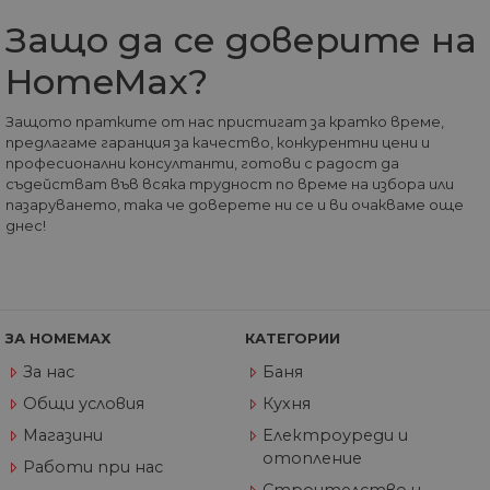
бисквитка
Защо да се доверите на
идентифицира
източника на
трафик към сайта
HomeMax?
така че Google
Analytics може да
каже на
собствениците н
Защото пратките от нас пристигат за кратко време,
сайта откъде са
предлагаме гаранция за качество, конкурентни цени и
дошли
професионални консултанти, готови с радост да
посетителите пр
пристигането им
съдействат във всяка трудност по време на избора или
сайта. Бисквитка
пазаруването, така че доверете ни се и ви очакваме още
има живот от 6
днес!
месеца и се
актуализира все
път, когато данн
се изпращат до
Google Analytics.
_gid
1 ден
Тази бисквитка е
Google
зададена от Goog
LLC
ЗА HOMEMAX
КАТЕГОРИИ
Analytics. Той
.home-
съхранява и
max.bg
За нас
Баня
актуализира
уникална стойно
Общи условия
Кухня
за всяка посетен
страница и се
Магазини
Електроуреди и
използва за
отопление
отчитане и
Работи при нас
проследяване на
Строителство и
показванията на