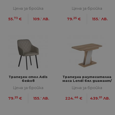
Цена за бройка
Цена за бройка
73
-
25
-
55.
€
109.
ЛВ.
79.
€
155.
ЛВ.
Трапезен стол Adis
Трапезна разтегателна
бежов
маса Lendi бял диамант/
дъб сонома
Цена за бройка
Цена за бройка
25
-
46
01
79.
€
155.
ЛВ.
224.
€
439.
ЛВ.