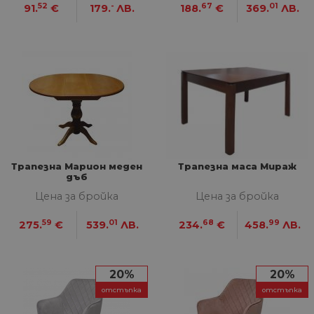
52
-
67
01
91.
€
179.
ЛВ.
188.
€
369.
ЛВ.
Трапезна Марион меден
Трапезна маса Мираж
дъб
Цена за бройка
Цена за бройка
59
01
68
99
275.
€
539.
ЛВ.
234.
€
458.
ЛВ.
20%
20%
отстъпка
отстъпка