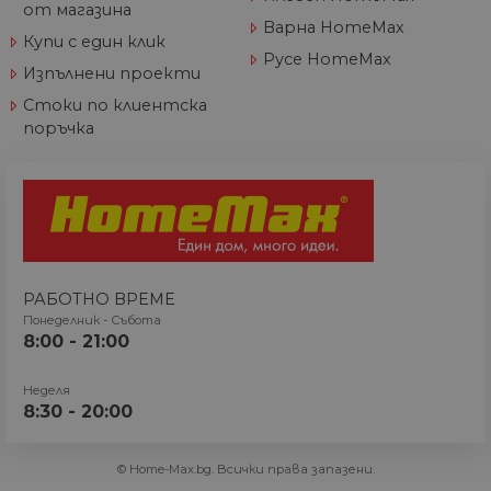
1 месец
бисквитка е
LLC
от магазина
свързано с Googl
.home-
Варна HomeMax
Universal Analytic
max.bg
Купи с един клик
което е значител
Русе HomeMax
актуализация на
Изпълнени проекти
по-често
използваната
Стоки по клиентска
услуга за анализ 
Google. Тази
поръчка
бисквитка се
използва за
разграничаване 
уникални
потребители чре
присвояване на
произволно
генериран номе
като
идентификатор н
клиента. Той се
РАБОТНО ВРЕМЕ
включва във вся
Понеделник - Събота
заявка за страни
8:00 - 21:00
в даден сайт и се
използва за
изчисляване на
данни за
Неделя
посетители, сеси
8:30 - 20:00
кампании за
отчетите за анал
на сайтовете.
© Home-Max.bg. Всички права запазени.
__utma
1 година
Това е една от
Google