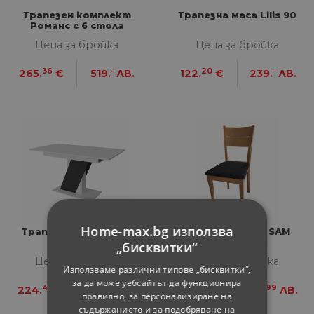
Трапезен комплект
Трапезна маса Lilis 90
Романс с 6 стола
Цена за бройка
Цена за бройка
36
-
20
-
265.
€
519.
ЛВ.
122.
€
239.
ЛВ.
Home-max.bg използва
Трапезна маса Lendi
Трапезен стол SAM
златен бук
„бисквитки“
Цена за бройка
Цена за бройка
Използваме различни типове „бисквитки“,
за да може уебсайтът да функционира
46
01
57
99
224.
€
439.
ЛВ.
48.
€
94.
ЛВ.
правилно, за персонализиране на
съдържанието и за подобряване на