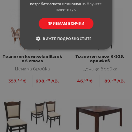
потребителското изживяване.
Научете
повече тук.
ПРИЕМАМ ВСИЧКИ
ВИЖТЕ ПОДРОБНОСТИТЕ
СТРОГО НЕОБХОДИМИ
Трапезен комплект Barok
Трапезен стол К-335,
с 6 стола
оранжев
СТАТИСТИЧЕСКИ
Цена за бройка
Цена за бройка
МАРКЕТИНГOВИ
39
99
01
99
357.
€
698.
ЛВ.
46.
€
89.
ЛВ.
ФУНКЦИОНАЛНИ
НЕКЛАСИФИЦИРАНИ