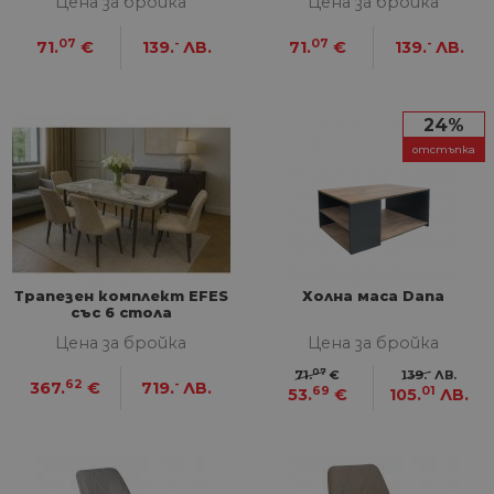
Цена за бройка
Цена за бройка
07
-
07
-
71.
€
139.
ЛВ.
71.
€
139.
ЛВ.
24%
отстъпка
Трапезен комплект EFES
Холна маса Dana
със 6 стола
Цена за бройка
Цена за бройка
07
-
71.
€
139.
ЛВ.
62
-
367.
€
719.
ЛВ.
69
01
53.
€
105.
ЛВ.