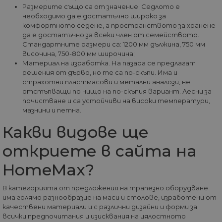
test_cookie
14
Тази бискв
Google LLC
услугата Google
Размерите също са от значение. Седлото е
минути
задава от
.doubleclick.net
Analytics, която
необходимо да е достатъчно широко за
58
DoubleClic
позволява на
секунди
(която е
комфортното седене, а пространството за хранене
собствениците н
собственос
уебсайтове да
да е достатъчно за всеки член от семейството.
Google), за
проследяват
определи 
Стандартните размери са: 1200 мм дължина, 750 мм
поведението на
браузърът
височина, 750-800 мм широчина;
посетителите и д
посетителя
измерват
Материал на изработка. На пазара се предлагат
уебсайта
ефективността н
поддържа
решения от дърво, но те са по-скъпи. Има и
сайта. Той не се
бисквитки.
страхотни пластмасови и метални аналози, не
използва в
повечето сайтове
отстъпващи по нищо на по-скъпия вариант. Лесни за
_fbp
2 месеца
Използва с
Meta Platform
но е настроен да
4
Facebook з
почистване и са устойчиви на високи температури,
Inc.
позволява
седмици
доставяне 
.home-max.bg
оперативна
мазнини и петна.
поредица 
съвместимост с п
рекламни
старата версия н
Какви видове ще
продукти, 
кода на Google
наддаване 
Analytics, известе
реално вр
като Urchin. В те
откриете в сайта на
трети стра
по-стари версии
рекламода
това беше
HomeMax?
използвано в
_gcl_au
2 месеца
Тази бискв
Google LLC
комбинация с
4
задава от
.home-max.bg
бисквитката __u
седмици
Doubleclick
за идентифицир
В категорията от предложения на трапезно оборудване
предостав
на нови сесии /
има голямо разнообразие на маси и столове, изработени от
информаци
посещения за
това как
качествени материали и с различни дизайни и форми за
завръщащи се
крайният
посетители. Кога
всички предпочитания и изисквания на цялостното
потребите
се използва от