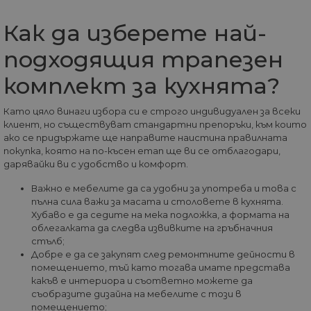
видеоклип
минути.
Youtube,
Бисквитката се
вградени в
Как да изберете най-
актуализира все
сайтове; т
път, когато данн
също така 
се изпращат до
определи 
подходящия трапезен
Google Analytics.
посетителя
Всяка активност 
уебсайта
потребител в
комплект за кухнята?
използва н
рамките на 30-
или старат
минутен живот 
версия на
се счита за едно
интерфейс
Като цяло винаги избора си е строго индивидуален за всеки
посещение, дор
Youtube.
ако потребителя
клиент, но съществуват стандартни препоръки, към които
напусне и след т
ако се придържате ще направите наистина правилната
IDE
1 година
Тази бискв
Google LLC
се върне на сайта
задава от
.doubleclick.net
покупка, която на по-късен етап ще ви се отблагодари,
Връщане след 30
Doubleclick
минути ще се сч
дарявайки ви с удобство и комфорт.
предостав
за ново посещен
информаци
но за завръщащ 
това как
Важно е мебелите да са удобни за употреба и това с
посетител.
крайният
пълна сила важи за масата и столовете в кухнята.
потребите
_ga_32J9YV418P
.home-
1 година
Тази бисквитка с
Хубаво е да седите на мека подложка, а формата на
използва
max.bg
1 месец
използва от Goog
уебсайта и
облегалката да следва извивките на гръбначния
Analytics за
реклама, к
запазване на
стълб;
крайният
състоянието на
Добре е да се закупят след ремонтните дейности в
потребите
сесията.
да е видял
помещението, тъй като тогава имате представа
да посети
__utmc
Сесия
Това е една от
какъв е интериора и съответно можете да
Google
посочения
четирите основн
LLC
съобразите дизайна на мебелите с този в
уебсайт.
бисквитки,
.home-
помещението;
зададени от
max.bg