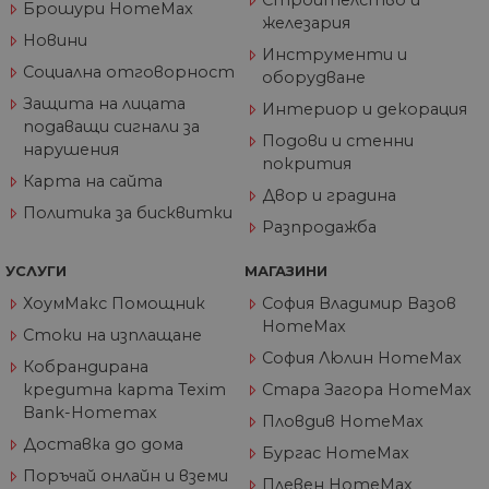
Брошури HomeMax
страницата.
железария
Новини
_gat_UA-
.home-
55
Това е бисквитка
Инструменти и
60811516-1
max.bg
секунди
тип шаблон,
Социална отговорност
оборудване
зададена от Goog
Analytics, където
Защита на лицата
Интериор и декорация
елементът на
шаблона в имет
подаващи сигнали за
съдържа уникал
Подови и стенни
нарушения
идентификацион
покрития
номер на акаунт
Карта на сайта
или уебсайта, за
Двор и градина
който се отнася.
Политика за бисквитки
Това е вариация 
Разпродажба
бисквитката _gat,
която се използв
за ограничаване
УСЛУГИ
МАГАЗИНИ
количеството
данни, записани 
ХоумМакс Помощник
София Владимир Вазов
Google на
уебсайтове с гол
HomeMax
Стоки на изплащане
трафик.
София Люлин HomeMax
Кобрандирана
_ga_J9P1896266
.home-
1 година
Тази бисквитка с
max.bg
1 месец
използва от Goog
кредитна карта Texim
Стара Загора HomeMax
Analytics за
Bank-Homemax
запазване на
Пловдив HomeMax
състоянието на
Доставка до дома
сесията.
Бургас HomeMax
Поръчай онлайн и вземи
_ga
1 година
Името на тази
Google
Плевен HomeMax