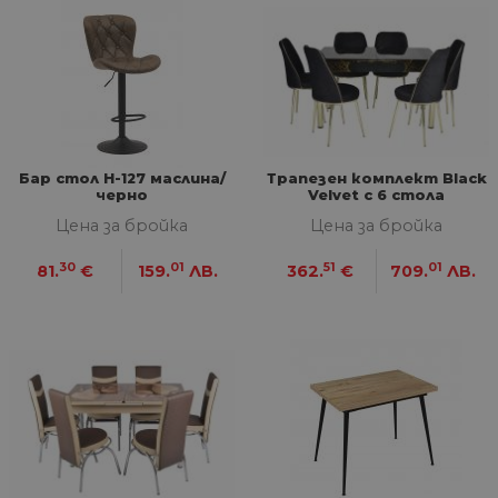
Бар стол Н-127 маслина/
Трапезен комплект Black
черно
Velvet с 6 стола
Цена за бройка
Цена за бройка
30
01
51
01
81.
€
159.
ЛВ.
362.
€
709.
ЛВ.