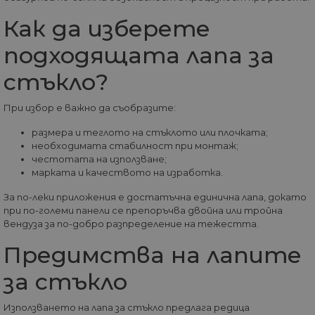
Как да изберете
Строго необходими
Статистически
подходящата лапа за
Маркетингoви
Функционални
стъкло?
Некласифицирани
При избор е важно да съобразите:
Строго необходимите бисквитки позволяват
основната функционалност на уебсайта, като
потребителско влизане и управление на
размера и теглото на стъклото или плочката;
акаунта. Уебсайтът не може да се използва
необходимата стабилност при монтаж;
правилно без строго необходими бисквитки.
честотата на използване;
марката и качеството на изработка.
Доставчик
/
Валиден
Име
Оп
Домейн
до
За по-леки приложения е достатъчна единична лапа, докато
__cf_bm
29
Та
Cloudflare
при по-големи панели се препоръчва двойна или тройна
минути
из
Inc.
вендуза за по-добро разпределение на тежестта.
57
ра
.onesignal.com
секунди
ме
бот
Предимства на лапите
от 
уеб
за стъкло
пр
от
из
те
Използването на лапа за стъкло предлага редица