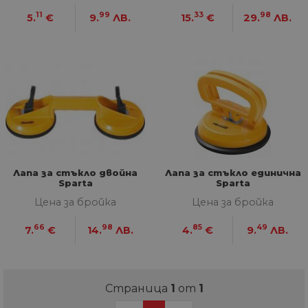
11
99
33
98
5.
€
9.
ЛВ.
15.
€
29.
ЛВ.
Лапа за стъкло двойна
Лапа за стъкло единична
Sparta
Sparta
Цена за бройка
Цена за бройка
66
98
85
49
7.
€
14.
ЛВ.
4.
€
9.
ЛВ.
Страница
1
от
1