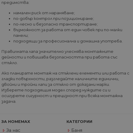
предимства:
G_ENABLED_IDPS
1 година
Изп
Google LLC
1 месец
вл
.www.home-
намален риск от нараняване;
max.bg
по-добър контрол при позициониране;
VISITOR_PRIVACY_METADATA
5 месеца
Та
YouTube
по-лесно и безопасно транспортиране;
4
из
.youtube.com
възможност за работа от един човек при по-малки
седмици
съ
съ
панели;
по
подходящи за професионална и домашна употреба.
Google Privacy Policy
из
по
тя
Правилната лапа значително улеснява монтажните
вз
дейности и повишава безопасността при работа със
със
стъкло.
за
съ
по
Ако планирате монтаж на стъклени елементи или работа с
от
гладки повърхности, разгледайте наличните единични,
ра
по
двойни и тройни лапи за стъкло от доказани марки.
на
Изберете подходящия модел според нуждите си и
по
осигурете сигурност и прецизност при всяка монтажна
ка
че
задача.
пр
се 
бъ
CookieScriptConsent
1 година
Та
ЗА HOMEMAX
КАТЕГОРИИ
CookieScript
се 
www.home-
ус
max.bg
За нас
Баня