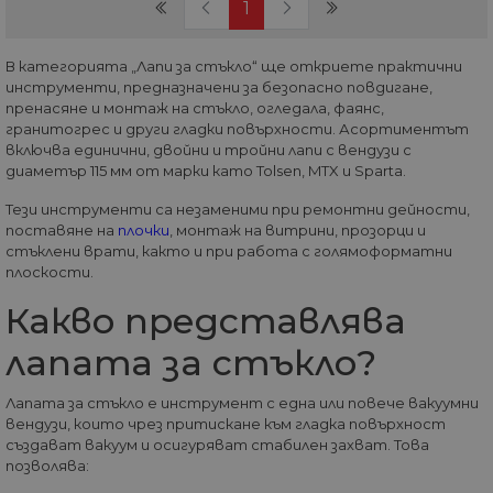
(current)
1
В категорията „Лапи за стъкло“ ще откриете практични
инструменти, предназначени за безопасно повдигане,
пренасяне и монтаж на стъкло, огледала, фаянс,
гранитогрес и други гладки повърхности. Асортиментът
включва единични, двойни и тройни лапи с вендузи с
диаметър 115 мм от марки като Tolsen, MTX и Sparta.
Тези инструменти са незаменими при ремонтни дейности,
поставяне на
плочки
, монтаж на витрини, прозорци и
стъклени врати, както и при работа с голямоформатни
плоскости.
Какво представлява
лапата за стъкло?
Лапата за стъкло е инструмент с една или повече вакуумни
вендузи, които чрез притискане към гладка повърхност
създават вакуум и осигуряват стабилен захват. Това
позволява: