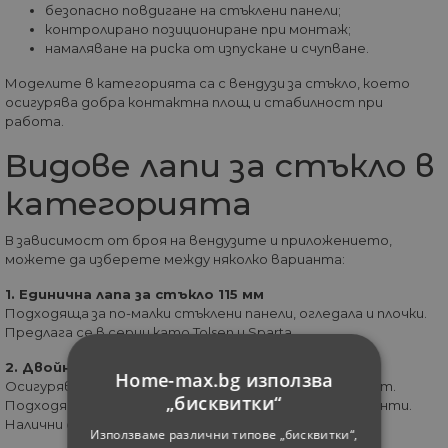
безопасно повдигане на стъклени панели;
контролирано позициониране при монтаж;
намаляване на риска от изпускане и счупване.
Моделите в категорията са с вендузи за стъкло, което
осигурява добра контактна площ и стабилност при
работа.
Видове лапи за стъкло в
категорията
В зависимост от броя на вендузите и приложението,
можете да изберете между няколко варианта:
1. Единична лапа за стъкло 115 мм
Подходяща за по-малки стъклени панели, огледала и плочки.
Предлага се в серии като Tolsen и Sparta.
2. Двойна лапа за стъкло 2х115 мм
Home-max.bg използва
Осигурява по-голяма стабилност и товароносимост.
„бисквитки“
Подходяща за монтаж на по-големи стъклени елементи.
Налични са модели Tolsen, MTX и Sparta.
Използваме различни типове „бисквитки“,