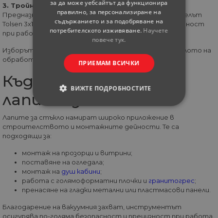
за да може уебсайтът да функционира
3. Тройна лапа за стъкло 3х115 мм
правилно, за персонализиране на
Предназначена за по-тежки и по-големи панели. Моделът
съдържанието и за подобряване на
Tolsen 3х115 мм осигурява максимален контрол и сигурност
потребителското изживяване.
Научете
при работа.
повече тук.
Изборът на подходящ тип зависи от размера и теглото на
обработвания материал.
ПРИЕМАМ ВСИЧКИ
Къде се използват
ВИЖТЕ ПОДРОБНОСТИТЕ
лапите за стъкло?
СТРОГО НЕОБХОДИМИ
Лапите за стъкло намират широко приложение в
строителството и монтажните дейности. Те са
СТАТИСТИЧЕСКИ
подходящи за:
монтаж на прозорци и витрини;
МАРКЕТИНГOВИ
поставяне на огледала;
монтаж на
душ кабини
;
ФУНКЦИОНАЛНИ
работа с голямоформатни плочки и
гранитогрес
;
пренасяне на гладки метални или пластмасови панели.
НЕКЛАСИФИЦИРАНИ
Благодарение на вакуумния захват, инструментът
осигурява по-голяма безопасност и прецизност при работа.