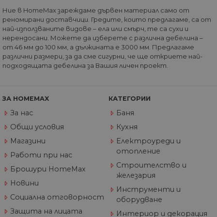
че
Ние в HomeMax зареждаме дървен материал само от
пр
се 
реномирани доставчици. Гредите, които предлагаме, са от
бъ
най-използваните видове – ела или смърч, те са сухи и
нерендосани. Можете да изберете с различна дебелина –
CookieScriptConsent
1 година
Та
CookieScript
се 
от 46 мм до 100 мм, а дължината е 3000 мм. Предлагаме
www.home-
ус
max.bg
различни размери, за да сме сигурни, че ще откриете най-
Net
подходящата дебелина за Вашия личен проект.
за
пр
за 
"б
по
ЗА HOMEMAX
КАТЕГОРИИ
За нас
Баня
Общи условия
Кухня
Доставчик
/
Валиден
Магазини
Електроуреди и
Име
Описание
Домейн
Доставчик
Валиден
до
Име
Описание
отопление
Доставчик
/
Домейн
Валиден
до
Работи при нас
Име
Описание
__Secure-
.youtube.com
5 месеца
/
Домейн
до
Строителство и
ROLLOUT_TOKEN
4
GeneralAppGenSession
.home-
4
Тази
Брошури HomeMax
седмици
max.bg
седмици
бисквитка с
железария
__utmb
29
Това е една от
Google
Доставчик
/
Валиден
Име
Описание
2 дни
използва за
минути
четирите основн
Новини
LLC
Домейн
до
управление
Инструменти и
55
бисквитки,
.home-
на сесиите
секунди
зададени от
Социална отговорност
max.bg
YSC
Сесия
Тази бискв
оборудване
Google LLC
на
услугата Google
настроена 
.youtube.com
потребител
Analytics, която
Защита на лицата
YouTube з
Интериор и декорация
на уебсайта
позволява на