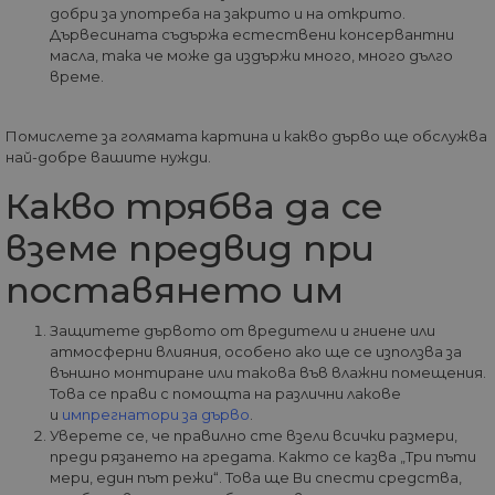
добри за употреба на закрито и на открито.
Дървесината съдържа естествени консервантни
ФУНКЦИОНАЛНИ
масла, така че може да издържи много, много дълго
време.
НЕКЛАСИФИЦИРАНИ
Помислете за голямата картина и какво дърво ще обслужва
най-добре вашите нужди.
Какво трябва да се
Строго необходими
Статистически
Маркетингoви
Функционални
вземе предвид при
Некласифицирани
поставянето им
Строго необходимите бисквитки позволяват
основната функционалност на уебсайта, като
Защитете дървото от вредители и гниене или
потребителско влизане и управление на
атмосферни влияния, особено ако ще се използва за
акаунта. Уебсайтът не може да се използва
външно монтиране или такова във влажни помещения.
правилно без строго необходими бисквитки.
Това се прави с помощта на различни лакове
Доставчик
/
Валиден
и
импрегнатори за дърво
.
Име
Оп
Домейн
до
Уверете се, че правилно сте взели всички размери,
преди рязането на гредата. Както се казва „Три пъти
__cf_bm
29
Та
Cloudflare
минути
из
Inc.
мери, един път режи“. Това ще Ви спести средства,
57
ра
.onesignal.com