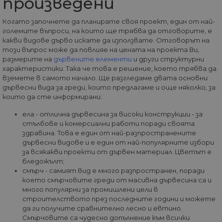
произведени
Когато започнете да планирате своя проект, един от най-
големите въпроси, на които ще трябва да отговорите, е
какви видове дърво искате да използвате. Отговорът на
този въпрос може да повлияе на цената на проекта Ви,
размерите на
дървените елементи
и други структурни
характеристики. Така че това е решение, което трябва да
вземете в самото начало. Ще разгледаме двата основни
дървесни вида за греди, които предлагаме и още няколко, за
които да сте информирани:
ела - отлична дървесина за високи конструкции - за
стълбове и комерсиални работи поради своята
здравина. Това е един от най-разпространените
дървесни видове и е един от най-популярните избори
за всякакви проекти от дървен материал. Цветът е
бледожълт;
смърч - самият вид е много разпространен, поради
което смърчовите греди от масивна дървесина са и
много популярни за промишлени цели в
строителството през последните години и можете
да ги получите сравнително лесно и евтино.
Смърчовите са чудесно допълнение към всички