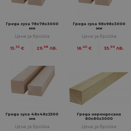
Греда суха 78х78х3000
Греда суха 98х98х3000
мм
мм
Цена за бройка
Цена за бройка
33
98
40
99
15.
€
29.
ЛВ.
18.
€
35.
ЛВ.
Греда суха 48х48х2500
Греда нерендосана
мм
80x80x3000
Цена за бройка
Цена за бройка