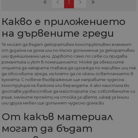
(current)
1
Какво е приложението
на дървените греди
Те могат да бъдат декоративен конструктивен елемент
от дизайна на дома или по-късно допълнение за декоративни
или функционални цели. Дървото само по себе си придава
романтика и уют в помещението. Може да обмислите
опцията да накарате тавана да изглежда по-масивен или пък
да обособите греда, на която да се окачи осветлението в
кухнята. С повече въображение ще направите чудесна
конструкция на балкона или верандата. А ако наистина Ви
доставя удоволствие да майсторите със собствените си
ръце, малките проекти на стойка за цветя, шкаф за книги
или друга мебел ще допълнят чудесно дома Ви.
От какъв материал
могат да бъдат