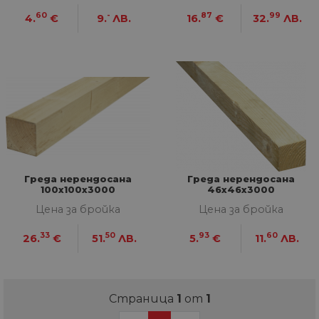
60
-
87
99
4.
€
9.
ЛВ.
16.
€
32.
ЛВ.
Греда нерендосана
Греда нерендосана
100x100x3000
46x46x3000
Цена за бройка
Цена за бройка
33
50
93
60
26.
€
51.
ЛВ.
5.
€
11.
ЛВ.
Страница
1
от
1