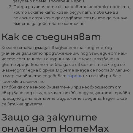
загубено време и похабени нерви.
секунди
ме
Преди да започнете си направете чертеж с проекта,
бот
от 
който искате като краен резултат, това ще Ви
уеб
помогне стриктно да следвате стъпките до финала,
пр
от
вместо да действате хаотично.
из
те
Как се съединяват
G_ENABLED_IDPS
1 година
Изп
Google LLC
1 месец
вл
.www.home-
Когато става дума за свързването на гредите, без
max.bg
значение дали като продължение или под ъгъл, един от най-
VISITOR_PRIVACY_METADATA
5 месеца
Та
YouTube
често срещаните и сигурни начини е чрез изрязване на
4
из
.youtube.com
двете греди, които трябва да се свържат, така че да се
седмици
съ
съ
„нагнездят“ една в друга. В двете гнезда се поставя лепило
по
и след слепването се забиват
пирони
или се завършва с
Google Privacy Policy
из
крепежни елементи.
по
тя
Трябва да сте много внимателни при необходимост от
вз
свързване под ъгъл, различен от 90 градуса, защото трябва
със
прецизно да начертаете и изрежете гредата, където ще
за
съ
се втъкне другата.
по
от
Защо да закупите
ра
по
на
онлайн от HomeMax
по
ка