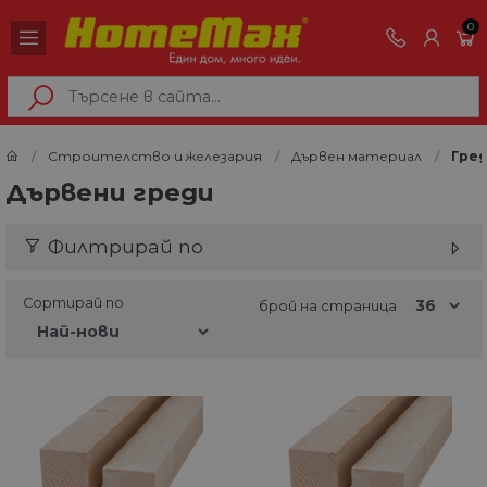
0
Строителство и железария
Дървен материал
Гре
Дървени греди
Филтрирай по
Сортирай по
брой на страница