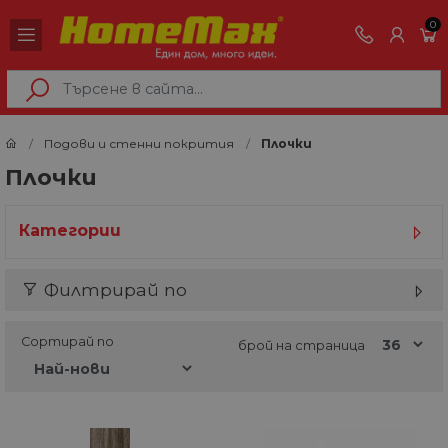
0
Подови и стенни покрития
Плочки
Плочки
Категории
Филтрирай по
Сортирай по
брой на страница