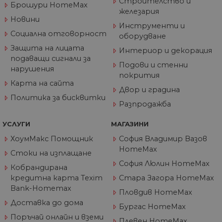
Строителство и
използва
Брошури HomeMax
Google Analytics,
железария
уебсайта и
това винаги е
реклама, к
Новини
бисквитка на
крайният
Инструменти и
сесията, която се
потребите
Социална отговорност
унищожава, кога
оборудване
да е видял
потребителят
да посети
Защита на лицата
затвори браузър
Интериор и декорация
посочения
си. Следователно
подаващи сигнали за
уебсайт.
когато се разгле
Подови и стенни
нарушения
като постоянна
покрития
бисквитка,
Карта на сайта
вероятно е да е
Двор и градина
различна
технология за
Политика за бисквитки
Разпродажба
настройка на
бисквитката.
УСЛУГИ
МАГАЗИНИ
__utmz
5 месеца
Това е една от
Google
4
четирите основн
LLC
ХоумМакс Помощник
София Владимир Вазов
седмици
„бисквитки“,
.home-
зададени от
max.bg
HomeMax
услугата Google
Стоки на изплащане
Analytics, която
София Люлин HomeMax
позволява на
Кобрандирана
собствениците н
кредитна карта Texim
Стара Загора HomeMax
уебсайтове да
проследяват
Bank-Homemax
Пловдив HomeMax
показателя за
поведение на
Доставка до дома
Бургас HomeMax
посетителите за
ефективността н
Поръчай онлайн и вземи
Плевен HomeMax
сайта. Тази