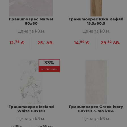
Гранитогрес Marvel
Гранитогрес Юка Кафяв
60x60
15.5x60.5
Цена за кв.м.
Цена за кв.м.
78
-
99
32
12.
€
25.
ЛВ.
14.
€
29.
ЛВ.
33%
отстъпка
Гранитогрес Iceland
Гранитогрес Greco ivory
White 60x120
60х120 3-то кач.
Цена за кв.м.
Цена за кв.м.
33
98
15.
€
29.
ЛВ.