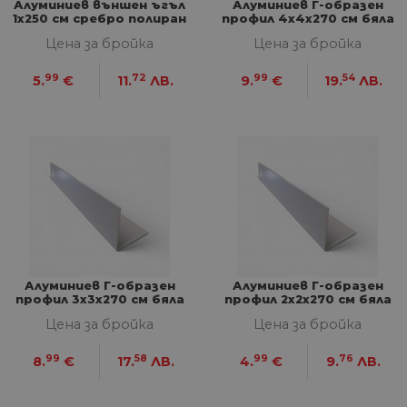
Алуминиев външен ъгъл
Алуминиев Г-образен
1х250 см сребро полиран
профил 4х4х270 см бяла
полиран
Цена за бройка
Цена за бройка
99
72
99
54
5.
€
11.
ЛВ.
9.
€
19.
ЛВ.
Алуминиев Г-образен
Алуминиев Г-образен
профил 3х3х270 см бяла
профил 2х2х270 см бяла
полиран
полиран
Цена за бройка
Цена за бройка
99
58
99
76
8.
€
17.
ЛВ.
4.
€
9.
ЛВ.