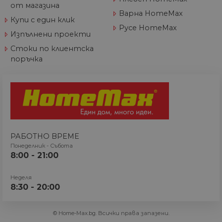
от магазина
бисквитка
Варна HomeMax
идентифицира
Купи с един клик
източника на
Русе HomeMax
трафик към сайта
Изпълнени проекти
така че Google
Analytics може да
Стоки по клиентска
каже на
собствениците н
поръчка
сайта откъде са
дошли
посетителите пр
пристигането им
сайта. Бисквитка
има живот от 6
месеца и се
актуализира все
път, когато данн
се изпращат до
Google Analytics.
РАБОТНО ВРЕМЕ
_gid
1 ден
Тази бисквитка е
Понеделник - Събота
Google
зададена от Goog
LLC
8:00 - 21:00
Analytics. Той
.home-
съхранява и
max.bg
актуализира
Неделя
уникална стойно
8:30 - 20:00
за всяка посетен
страница и се
използва за
отчитане и
© Home-Max.bg. Всички права запазени.
проследяване на