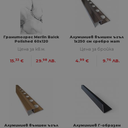
VISITOR_PRIVACY_METADATA
5 месеца
Та
YouTube
4
из
.youtube.com
седмици
съ
съ
по
Google Privacy Policy
из
по
тя
Гранитогрес Merlin Balck
Алуминиев външен ъгъл
вз
Polished 60x120
1х250 см сребро мат
със
за
Цена за кв.м.
Цена за бройка
съ
по
от
33
98
99
76
15.
€
29.
ЛВ.
4.
€
9.
ЛВ.
ра
по
на
по
ка
че
пр
се 
бъ
CookieScriptConsent
1 година
Та
CookieScript
се 
www.home-
ус
max.bg
Net
за
пр
Алуминиев външен ъгъл
Алуминиев Г-образен
за 