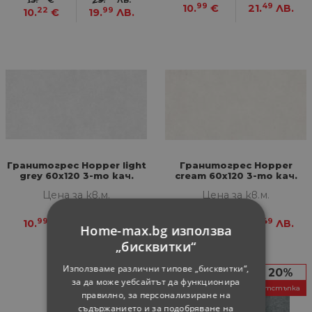
99
49
10.
€
21.
ЛВ.
22
99
10.
€
19.
ЛВ.
Гранитогрес Hopper light
Гранитогрес Hopper
grey 60х120 3-то кач.
cream 60х120 3-то кач.
Цена за кв.м.
Цена за кв.м.
99
49
99
49
10.
€
21.
ЛВ.
10.
€
21.
ЛВ.
Home-max.bg използва
„бисквитки“
Използваме различни типове „бисквитки“,
20%
за да може уебсайтът да функционира
отстъпка
правилно, за персонализиране на
съдържанието и за подобряване на