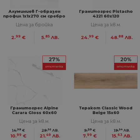
Алуминиев Г-образен
Гранитогрес Pistacho
профил 1х1х270 см сребро
4221 60х120
мат
Цена за бройка
Цена за кв.м.
99
85
99
88
2.
€
5.
ЛВ.
24.
€
48.
ЛВ.
27%
20%
отстъпка
отстъпка
Гранитогрес Alpine
Теракот Classic Wood
Carara Gloss 60x60
Beige 15x60
Цена за кв.м.
Цена за кв.м.
99
32
99
54
14.
€
29.
ЛВ.
9.
€
19.
ЛВ.
99
49
99
63
10.
€
21.
ЛВ.
7.
€
15.
ЛВ.