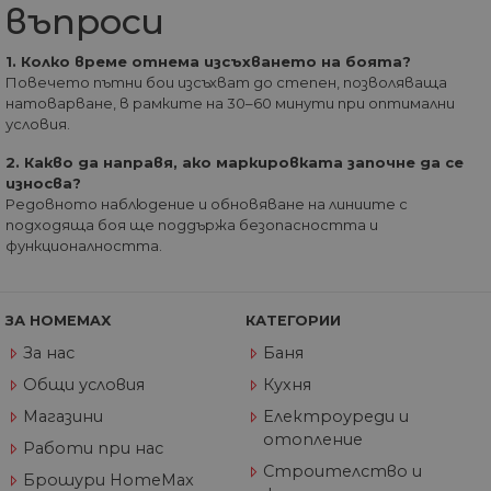
въпроси
на
по
ка
че
1. Колко време отнема изсъхването на боята?
пр
Повечето пътни бои изсъхват до степен, позволяваща
се 
натоварване, в рамките на 30–60 минути при оптимални
бъ
условия.
CookieScriptConsent
1 година
Та
CookieScript
се 
www.home-
2. Какво да направя, ако маркировката започне да се
ус
max.bg
износва?
Net
за
Редовното наблюдение и обновяване на линиите с
пр
подходяща боя ще поддържа безопасността и
за 
функционалността.
"б
по
ЗА HOMEMAX
КАТЕГОРИИ
За нас
Баня
Доставчик
/
Валиден
Име
Описание
Домейн
Доставчик
Валиден
до
Общи условия
Кухня
Име
Описание
Доставчик
/
Домейн
Валиден
до
Име
Описание
__Secure-
.youtube.com
5 месеца
/
Домейн
до
Магазини
Електроуреди и
ROLLOUT_TOKEN
4
GeneralAppGenSession
.home-
4
Тази
отопление
седмици
max.bg
седмици
бисквитка с
__utmb
29
Това е една от
Работи при нас
Google
Доставчик
/
Валиден
Име
Описание
2 дни
използва за
минути
четирите основн
LLC
Домейн
до
Строителство и
управление
55
бисквитки,
Брошури HomeMax
.home-
на сесиите