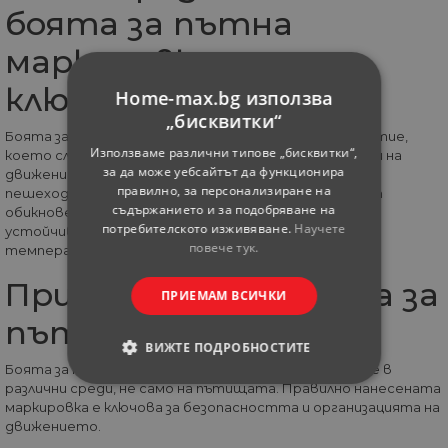
боята за пътна
маркировка и защо е
ключова?
Home-max.bg използва
„бисквитки“
Боята за пътна маркировка е специализирано покритие,
Използваме различни типове „бисквитки“,
което служи за визуално разделяне и указване на зони на
за да може уебсайтът да функционира
движение, насочване на трафика и обозначаване на
правилно, за персонализиране на
пешеходни пътеки и зони за паркиране. За разлика от
съдържанието и за подобряване на
обикновените бои, тези продукти имат повишена
потребителското изживяване.
Научете
устойчивост на триене, UV лъчи, влага и резки
повече тук.
температурни промени.
Приложения на боята за
ПРИЕМАМ ВСИЧКИ
пътна маркировка
ВИЖТЕ ПОДРОБНОСТИТЕ
Боята за пътна маркировка има широко приложение в
различни среди, не само на пътищата. Правилно нанесената
СТРОГО НЕОБХОДИМИ
маркировка е ключова за безопасността и организацията на
движението.
СТАТИСТИЧЕСКИ