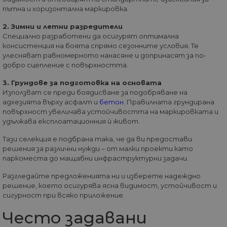
__cf_bm
29
Та
Cloudflare
пътна и хоризонтална маркировка.
минути
из
Inc.
57
ра
.onesignal.com
2. Зимни и летни разредители
секунди
ме
бот
Специално разработени да осигурят оптимална
от 
консистенция на боята спрямо сезонните условия. Те
уеб
пр
улесняват равномерното нанасяне и допринасят за по-
от
добро сцепление с повърхността.
из
те
3. Грундове за подготовка на основата
G_ENABLED_IDPS
1 година
Изп
Google LLC
Използват се преди боядисване за подобряване на
1 месец
вл
.www.home-
адхезията върху асфалт и
бетон
. Правилната грундирана
max.bg
повърхност увеличава устойчивостта на маркировката и
VISITOR_PRIVACY_METADATA
5 месеца
Та
YouTube
удължава експлоатационния ѝ живот.
4
из
.youtube.com
седмици
съ
Тази селекция е подбрана така, че да ви предостави
съ
решения за различни нужди – от малки проекти като
по
Google Privacy Policy
из
паркоместа до мащабни инфраструктурни задачи.
по
тя
Разгледайте предложенията ни и изберете надеждно
вз
със
решение, което осигурява ясна видимост, устойчивост и
за
сигурност при всяко приложение.
съ
по
Често задавани
от
ра
по