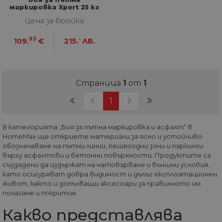
маркировка Xpert 25 кг
бяла
Цена за бройка
93
-
109.
€
215.
ЛВ.
Страница
1
от
1
(current)
1
В категорията „Боя за пътна маркировка и асфалт“ в
HomeMax ще откриете материали за ясно и устойчиво
обозначаване на пътни линии, пешеходни зони и паркинги
върху асфалтови и бетонни повърхности. Продуктите са
създадени да издържат на натоварване и външни условия,
като осигуряват добра видимост и дълъг експлоатационен
живот, както и допълващи аксесоари за правилното им
полагане и покритие.
Какво представлява