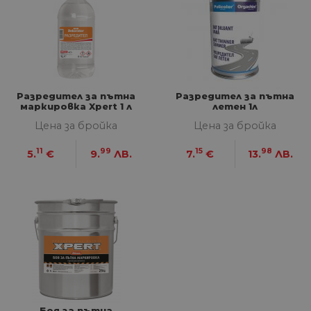
Разредител за пътна
Разредител за пътна
маркировка Xpert 1 л
летен 1л
Цена за бройка
Цена за бройка
11
99
15
98
5.
€
9.
ЛВ.
7.
€
13.
ЛВ.
Боя за пътна