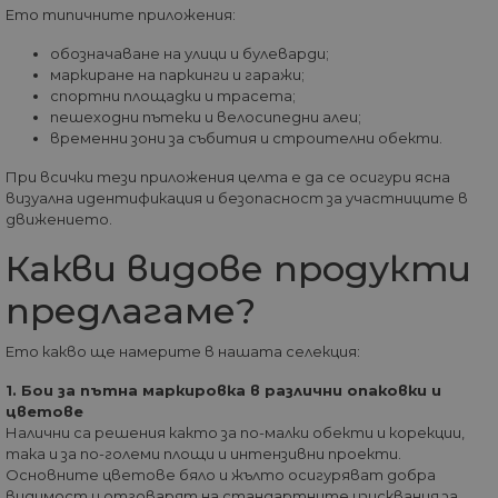
Ето типичните приложения:
МАРКЕТИНГOВИ
обозначаване на улици и булеварди;
маркиране на паркинги и гаражи;
ФУНКЦИОНАЛНИ
спортни площадки и трасета;
пешеходни пътеки и велосипедни алеи;
временни зони за събития и строителни обекти.
НЕКЛАСИФИЦИРАНИ
При всички тези приложения целта е да се осигури ясна
визуална идентификация и безопасност за участниците в
движението.
Строго необходими
Статистически
Какви видове продукти
Маркетингoви
Функционални
предлагаме?
Некласифицирани
Ето какво ще намерите в нашата селекция:
Строго необходимите бисквитки позволяват
основната функционалност на уебсайта, като
1. Бои за пътна маркировка в различни опаковки и
потребителско влизане и управление на
акаунта. Уебсайтът не може да се използва
цветове
правилно без строго необходими бисквитки.
Налични са решения както за по-малки обекти и корекции,
така и за по-големи площи и интензивни проекти.
Доставчик
/
Валиден
Име
Оп
Основните цветове бяло и жълто осигуряват добра
Домейн
до
видимост и отговарят на стандартните изисквания за