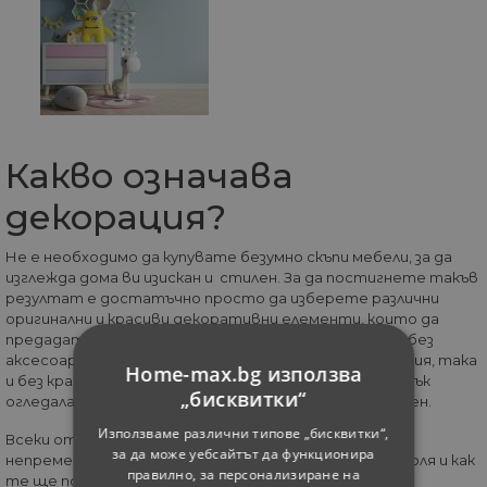
Какво означава
декорация?
Не е необходимо да купувате безумно скъпи мебели, за да
изглежда дома ви изискан и стилен. За да постигнете такъв
резултат е достатъчно просто да изберете различни
оригинални и красиви декоративни елементи, които да
предадат уют и чар на помещението. Точно както без
аксесоарите е трудно да постигнем завършена визия, така
Home-max.bg използва
и без красивите картини, часовници, свещници или пък
„бисквитки“
огледала жилището ви ще изглежда празен и безличен.
Използваме различни типове „бисквитки“,
Всеки от нас, купувайки различни неща за дома си,
за да може уебсайтът да функционира
непременно се замисля и за това, каква е тяхната роля и как
правилно, за персонализиране на
те ще помогнат за създаването на по-приветлива