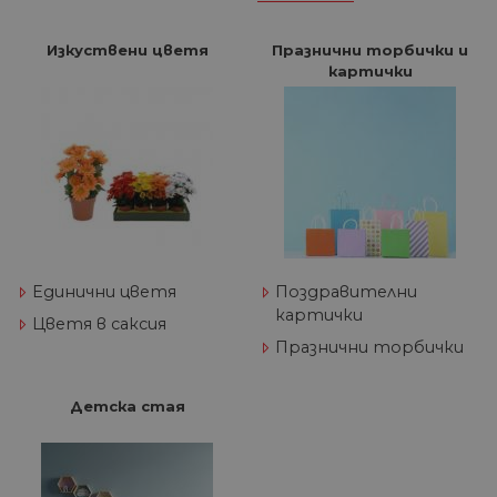
Изкуствени цветя
Празнични торбички и
картички
Единични цветя
Поздравителни
картички
Цветя в саксия
Празнични торбички
Детска стая