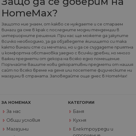
Защо да се доверим на
max.bg
HomeMax?
VISITOR_PRIVACY_METADATA
5 месеца
Та
YouTube
4
из
.youtube.com
седмици
съ
съ
Защото ние знаем, от какво се нуждаете и се стараем
по
винаги да сме в крак с последните модни тенденции в
Google Privacy Policy
из
интериорните решения. При нас ще можете да закупите
по
тя
всичко необходимо, за да обзаведете жилището си така
вз
както винаги сте си мечтали, но и да се създадете приятна
със
и комфортна обстановка заедно с всички дребни, но много
за
съ
важни предмети от декора на всяко едно помещение.
по
Поръчайте вашите нови декоративни предмети от нашия
от
сайт по всяко време на деня или посетете физическите ни
ра
по
магазини в страната. Заповядайте още днес в HomeMax!
на
по
ка
че
пр
се 
ЗА HOMEMAX
КАТЕГОРИИ
бъ
За нас
Баня
CookieScriptConsent
1 година
Та
CookieScript
се 
www.home-
Общи условия
Кухня
ус
max.bg
Net
Магазини
Електроуреди и
за
пр
отопление