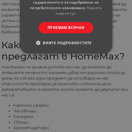
съдържанието и за подобряване на
обстановка. И даже, ако сте практичен човек, вие няма да
потребителското изживяване.
Научете
можете да отречете това, че декоративните елементи
повече тук.
играят много важна и особена роля при създаването на
уютна и красива атмосфера. С тяхна помощ лесно ще
вдъхнете живот и на най-скучната и безлична стая и
ПРИЕМАМ ВСИЧКИ
буквално ще я преобразите.
Какви продукти се
ВИЖТЕ ПОДРОБНОСТИТЕ
предлагат в HomeMax?
СТРОГО НЕОБХОДИМИ
Ние винаги се грижим за това при нас да можете да
СТАТИСТИЧЕСКИ
откриете не просто огромен избор от различни стоки за
дома, но и всеки един предмет да отговаря на най-
МАРКЕТИНГOВИ
строгите ви критерии за качество и отлична цена.
Декоративните елементи, които можете да закупите при
нас са:
ФУНКЦИОНАЛНИ
Картини и рамки;
Часовници;
НЕКЛАСИФИЦИРАНИ
Огледала;
Свещи;
Ароматизатори;