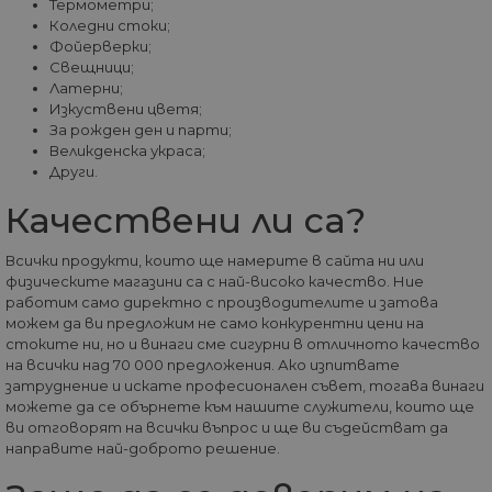
Термометри;
Коледни стоки;
Строго необходими
Статистически
Фойерверки;
Маркетингoви
Функционални
Свещници;
Латерни;
Некласифицирани
Изкуствени цветя;
За рожден ден и парти;
Строго необходимите бисквитки позволяват
основната функционалност на уебсайта, като
Великденска украса;
потребителско влизане и управление на
Други.
акаунта. Уебсайтът не може да се използва
правилно без строго необходими бисквитки.
Качествени ли са?
Доставчик
/
Валиден
Име
Оп
Домейн
до
Всички продукти, които ще намерите в сайта ни или
физическите магазини са с най-високо качество. Ние
__cf_bm
29
Та
Cloudflare
минути
из
Inc.
работим само директно с производителите и затова
57
ра
.onesignal.com
можем да ви предложим не само конкурентни цени на
секунди
ме
стоките ни, но и винаги сме сигурни в отличното качество
бот
от 
на всички над 70 000 предложения. Ако изпитвате
уеб
затруднение и искате професионален съвет, тогава винаги
пр
от
можете да се обърнете към нашите служители, които ще
из
ви отговорят на всички въпрос и ще ви съдействат да
те
направите най-доброто решение.
G_ENABLED_IDPS
1 година
Изп
Google LLC
1 месец
вл
.www.home-