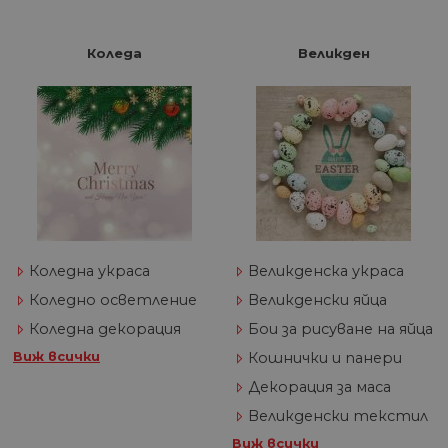
Коледа
Великден
Коледна украса
Великденска украса
Коледно осветление
Великденски яйца
Коледна декорация
Бои за рисуване на яйца
Виж всички
Кошнички и панери
Декорация за маса
Великденски текстил
Виж всички