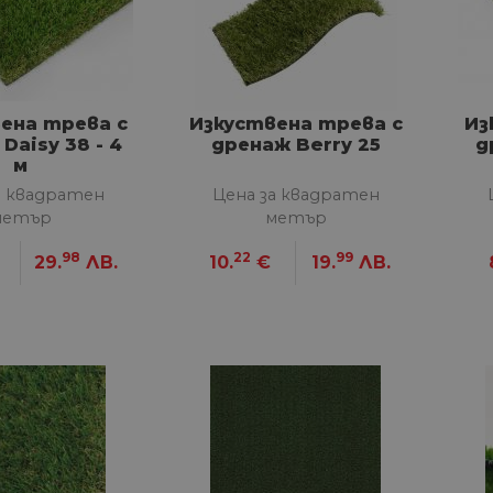
ена трева с
Изкуствена трева с
Из
Daisy 38 - 4
дренаж Berry 25
д
м
а квадратен
Цена за квадратен
метър
метър
98
22
99
29.
ЛВ.
10.
€
19.
ЛВ.