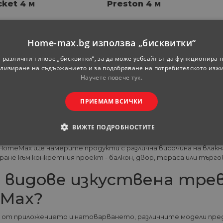
cket 4 м
Preston 4 м
а квадратен
Цена за квадратен
метър
метър
Home-max.bg използва „бисквитки“
90
58
4.
€
9.
ЛВ.
-
8.
ЛВ.
 различни типове „бисквитки“, за да може уебсайтът да функционира п
06
98
3.
€
5.
ЛВ.
лизиране на съдържанието и за подобряване на потребителското изж
Научете повече тук.
ПРИЕМАМ ВСИЧКИ
(curre
1
ца
1
от
1
ВИЖТЕ ПОДРОБНОСТИТЕ
 трева е практично и дългосрочно решение за създаване на
 HomeMax ще намерите продукти с различна височина на влак
ОДИМИ
СТАТИСТИЧЕСКИ
МАРКЕТИНГOВИ
ране към конкретния проект - балкон, двор, тераса или търг
РАНИ
и видове изкуствена тре
Max?
 от приложението и натоварването, различните модели пред
обходими
Статистически
Маркетингoви
Функционални
Некла