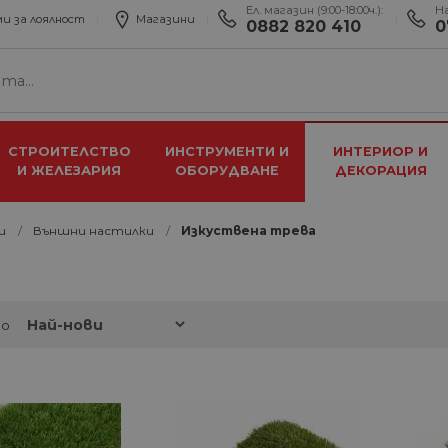
Ел. магазин (9:00-18:00ч.):
Н
и за лоялност
Магазини
0882 820 410
0
СТРОИТЕЛСТВО
ИНСТРУМЕНТИ И
ИНТЕРИОР И
И ЖЕЛЕЗАРИЯ
ОБОРУДВАНЕ
ДЕКОРАЦИЯ
и
Външни настилки
Изкуствена трева
по