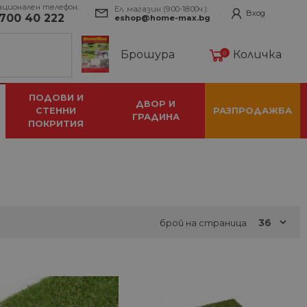
ационален телефон:
Ел. магазин (9:00-18:00ч.):
Вход
700 40 222
eshop@home-max.bg
Брошура
Количка
0
ПОДОВИ И
ДВОР И
СТЕННИ
РАЗПРОДАЖБА
ГРАДИНА
ПОКРИТИЯ
брой на страница