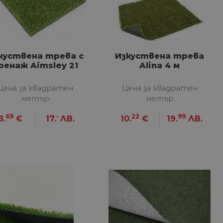
куствена трева с
Изкуствена трева
ренаж Aimsley 21
Alina 4 м
Цена за квадратен
Цена за квадратен
метър
метър
69
-
22
99
8.
€
17.
ЛВ.
10.
€
19.
ЛВ.