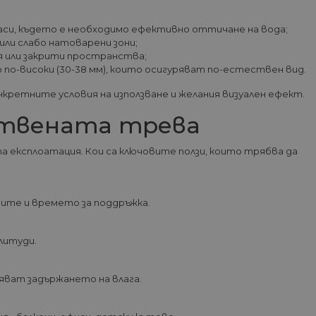
изане и управление на
раси, където е необходимо ефективно оттичане на вода;
 или слабо натоварени зони;
я или закрити пространства;
до по-високи (30-38 мм), които осигуряват по-естествен вид.
между хората и ботовете.
кретните условия на използване и желания визуален ефект.
лидни отчети за
ствената трева
 експлоатация. Кои са ключовите ползи, които трябва да
ъгласието на потребителя
йствие със сайта. Той
 отношение на различни
дите и времето за поддръжка.
арантира, че техните
k.bg, за да запомни
литуди.
на посетителите.
ват задържането на влага.
Описание