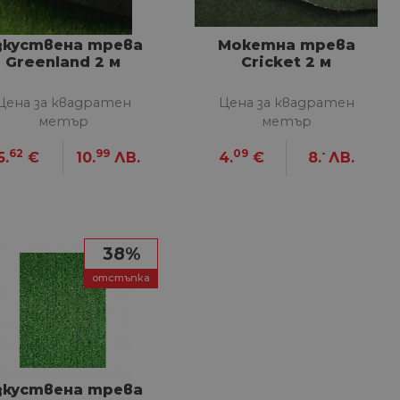
зкуствена трева
Мокетна трева
Greenland 2 м
Cricket 2 м
Цена за квадратен
Цена за квадратен
метър
метър
62
99
09
-
5.
€
10.
ЛВ.
4.
€
8.
ЛВ.
38%
отстъпка
зкуствена трева