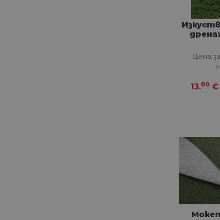
Изкуств
дрена
Цена з
80
13.
€
Моке