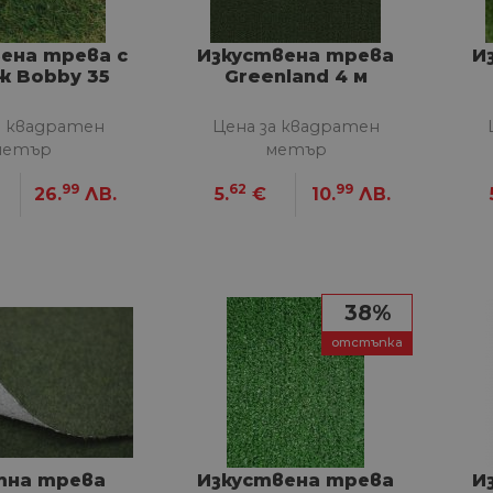
ена трева с
Изкуствена трева
И
ж Bobby 35
Greenland 4 м
а квадратен
Цена за квадратен
метър
метър
99
62
99
26.
ЛВ.
5.
€
10.
ЛВ.
38%
отстъпка
тна трева
Изкуствена трева
И