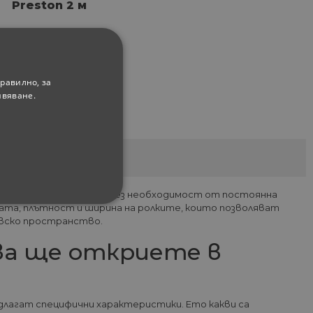
Preston 2 м
Цена за квадратен
метър
90
58
4.
€
9.
ЛВ.
равилно, за
06
98
3.
€
5.
ЛВ.
ивяване.
nt)
 зелени пространства без необходимост от постоянна
ната, плътност и ширина на ролките, които позволяват
ФУНКЦИОНАЛНИ
овско пространство.
ва ще откриете в
лагат специфични характеристики. Ето какви са
сифицирани