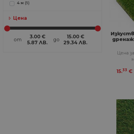
4 м
(5)
Цена
Изкуств
3.00
€
15.00
€
дренаж 
от
до
5.87
ЛВ.
29.34
ЛВ.
Цена з
33
15.
€