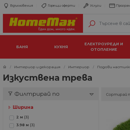
Вдъхновения
Горещи оферти
Услуги
Програм
ЕЛЕКТРОУРЕДИ И
БАНЯ
КУХНЯ
ОТОПЛЕНИЕ
Интериор и декорация
Интериор
Подови настилк
Изкуствена трева
Филтрирай по
Сортирай 
Ширина
2 м
(3)
3.98 м
(3)