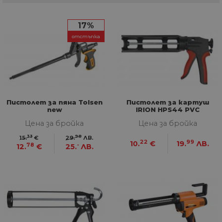
17%
отстъпка
Пистолет за пяна Tolsen
Пистолет за картуш
new
IRION HPS44 PVC
Цена за бройка
Цена за бройка
33
98
15.
€
29.
ЛВ.
22
99
10.
€
19.
ЛВ.
78
-
12.
€
25.
ЛВ.