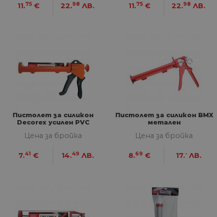
75
98
75
98
11.
€
22.
ЛВ.
11.
€
22.
ЛВ.
Пистолет за силикон
Пистолет за силикон BMX
Decorex усилен PVC
метален
Цена за бройка
Цена за бройка
41
49
69
-
7.
€
14.
ЛВ.
8.
€
17.
ЛВ.