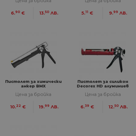
Цена за бройка
Цена за бройка
90
50
11
99
6.
€
13.
ЛВ.
5.
€
9.
ЛВ.
Пистолет за химически
Пистолет за силикон
анкер BMX
Decorex HD алуминиев
Цена за бройка
Цена за бройка
22
99
39
50
10.
€
19.
ЛВ.
6.
€
12.
ЛВ.