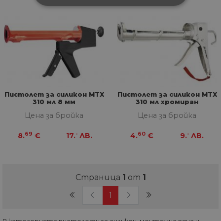
СТРОГО НЕОБХОДИМИ
СТАТИСТИЧЕСКИ
МАРКЕТИНГOВИ
ФУНКЦИОНАЛНИ
Пистолет за силикон MTX
Пистолет за силикон MTX
310 мл 8 мм
310 мл хромиран
НЕКЛАСИФИЦИРАНИ
Цена за бройка
Цена за бройка
69
-
60
-
8.
€
17.
ЛВ.
4.
€
9.
ЛВ.
Строго необходими
Статистически
Маркетингoви
Функционални
Страница
1
от
1
Некласифицирани
(current)
1
Строго необходимите бисквитки позволяват
основната функционалност на уебсайта, като
потребителско влизане и управление на
акаунта. Уебсайтът не може да се използва