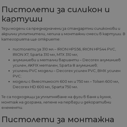
за
съ
Пистолети за силикон и
по
от
картуши
ра
по
на
Тези модели са предназначени за стандартни силиконови и
по
ка
акрилни уплътнители, лепила и монтажни смеси в картуши. В
че
категорията ще откриете:
пр
се 
пистолети за 310 мл – IRION HPS56, IRION HPS44 PVC,
бъ
IRION X7, Sparta 310 мл, MTX 310 мл;
CookieScriptConsent
1 година
Та
CookieScript
алуминиеви и метални варианти – Decorex алуминиев
се 
www.home-
усилен, AKFIX метален, Sparta 8 алуминиев;
ус
max.bg
Net
усилени PVC модели – Decorex усилен PVC, BMX усилен
за
PVC;
пр
за 
модели с вместимост 600 мл и 750 мл – Tolsen 600 мл,
"б
Decorex HD 600 мл, Sparta 750 мл.
по
Те са подходящи за уплътняване на фуги в баня и кухня,
монтаж на дограма, лепене на первази и декоративни
елементи.
Доставчик
/
Валиден
Пистолети за монтажна
Име
Описание
Домейн
Доставчик
Валиден
до
Име
Описание
Доставчик
/
Домейн
Валиден
до
Име
Описание