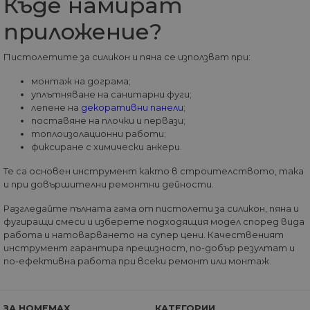
Къде намират
вероятно е да е
различна
приложение?
технология за
настройка на
бисквитката.
Пистолетите за силикон и пяна се използват при:
__utmz
5 месеца
Това е една от
Google
4
четирите основн
LLC
монтаж на дограма;
седмици
„бисквитки“,
.home-
уплътняване на санитарни фуги;
зададени от
max.bg
услугата Google
лепене на
декоративни панели
;
Analytics, която
поставяне на плочки и первази;
позволява на
собствениците н
топлоизолационни работи;
уебсайтове да
фиксиране с химически анкери.
проследяват
показателя за
Те са основен инструмент както в строителството, така
поведение на
посетителите за
и при довършителни ремонтни дейности.
ефективността н
сайта. Тази
Разгледайте пълната гама от пистолети за силикон, пяна и
бисквитка
идентифицира
фугиращи смеси и изберете подходящия модел според вида
източника на
работа и натоварването на супер цени. Качественият
трафик към сайта
инструмент гарантира прецизност, по-добър резултат и
така че Google
Analytics може да
по-ефективна работа при всеки ремонт или монтаж.
каже на
собствениците н
сайта откъде са
дошли
посетителите пр
ЗА HOMEMAX
КАТЕГОРИИ