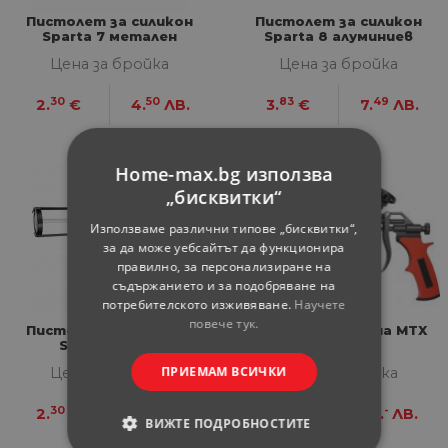
Пистолет за силикон
Пистолет за силикон
Sparta 7 метален
Sparta 8 алуминиев
Цена за бройка
Цена за бройка
30
50
83
49
2.
€
4.
ЛВ.
3.
€
7.
ЛВ.
Home-max.bg използва
„бисквитки“
Използваме различни типове „бисквитки“,
за да може уебсайтът да функционира
правилно, за персонализиране на
съдържанието и за подобряване на
потребителското изживяване.
Научете
повече тук.
Пистолет за картуш
Пистолет за пяна MTX
Sparta 310 мл
тефлон
ПРИЕМАМ ВСИЧКИ
Цена за бройка
Цена за бройка
30
50
78
-
2.
€
4.
ЛВ.
12.
€
25.
ЛВ.
ВИЖТЕ ПОДРОБНОСТИТЕ