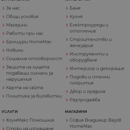
пристигането им
сайта. Бисквитка
За нас
Баня
има живот от 6
месеца и се
Общи условия
Кухня
актуализира все
път, когато данн
Магазини
Електроуреди и
се изпращат до
отопление
Google Analytics.
Работи при нас
Строителство и
_gid
1 ден
Тази бисквитка е
Google
Брошури HomeMax
зададена от Goog
LLC
железария
Analytics. Той
.home-
Новини
съхранява и
max.bg
Инструменти и
актуализира
Социална отговорност
оборудване
уникална стойно
за всяка посетен
Защита на лицата
Интериор и декорация
страница и се
използва за
подаващи сигнали за
Подови и стенни
отчитане и
нарушения
проследяване на
покрития
показванията на
Карта на сайта
страницата.
Двор и градина
Политика за бисквитки
_gat_UA-
.home-
55
Това е бисквитка
Разпродажба
60811516-1
max.bg
секунди
тип шаблон,
зададена от Goog
Analytics, където
УСЛУГИ
МАГАЗИНИ
елементът на
шаблона в имет
ХоумМакс Помощник
София Владимир Вазов
съдържа уникал
идентификацион
HomeMax
Стоки на изплащане
номер на акаунт