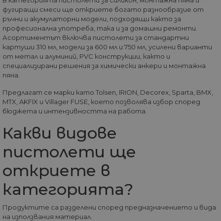
В категорията пистолети за силикон, монтажна пяна и
правилно без строго необходими бисквитки.
фугиращи смеси ще откриете богато разнообразие от
ръчни и акумулаторни модели, подходящи както за
Доставчик
/
Валиден
Име
Оп
професионална употреба, така и за домашни ремонти.
Домейн
до
Асортиментът включва пистолети за стандартни
__cf_bm
29
Та
Cloudflare
картуши 310 мл, модели за 600 мл и 750 мл, усилени варианти
минути
из
Inc.
от метал и алуминий, PVC конструкции, както и
57
ра
.onesignal.com
секунди
ме
специализирани решения за химически анкери и монтажна
бот
пяна.
от 
уеб
пр
Предлагат се марки като Tolsen, IRION, Decorex, Sparta, BMX,
от
MTX, AKFIX и Villager FUSE, което позволява избор според
из
бюджета и интензивността на работа.
те
G_ENABLED_IDPS
1 година
Изп
Google LLC
Какви видове
1 месец
вл
.www.home-
max.bg
пистолети ще
VISITOR_PRIVACY_METADATA
5 месеца
Та
YouTube
4
из
.youtube.com
откриете в
седмици
съ
съ
по
категорията?
Google Privacy Policy
из
по
тя
Продуктите са разделени според предназначението и вида
вз
на използвания материал.
със