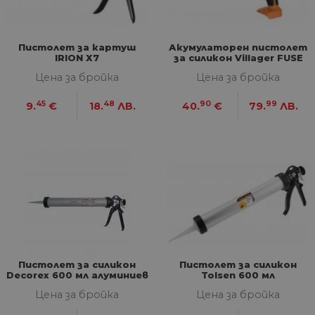
Пистолет за картуш
Акумулаторен пистолет
IRION Х7
за силикон Villager FUSE
VLN 9020 Solo
Цена за бройка
Цена за бройка
45
48
90
99
9.
€
18.
ЛВ.
40.
€
79.
ЛВ.
Пистолет за силикон
Пистолет за силикон
Decorex 600 мл алуминиев
Tolsen 600 мл
Цена за бройка
Цена за бройка