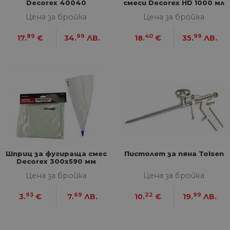
Decorex 40040
смеси Decorex HD 1000 мл
Цена за бройка
Цена за бройка
89
99
40
99
17.
€
34.
ЛВ.
18.
€
35.
ЛВ.
Шприц за фугираща смес
Пистолет за пяна Tolsen
Decorex 300х590 мм
Цена за бройка
Цена за бройка
93
69
22
99
3.
€
7.
ЛВ.
10.
€
19.
ЛВ.