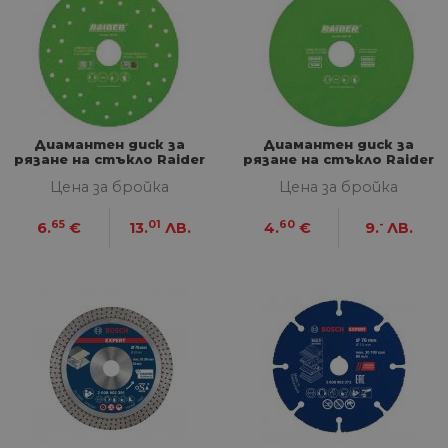
Диамантен диск за
Диамантен диск за
рязане на стъкло Raider
рязане на стъкло Raider
RD-G02 125х22.23х30 мм
RD-G01 125х22.23х15 мм
Цена за бройка
Цена за бройка
65
01
60
-
6.
€
13.
ЛВ.
4.
€
9.
ЛВ.