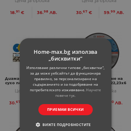
Цена за бройка
Цена за бройка
91
98
67
99
18.
€
36.
ЛВ.
30.
€
59.
ЛВ.
Home-max.bg използва
„бисквитки“
Използваме различни типове „бисквитки“,
за да може уебсайтът да функционира
правилно, за персонализиране на
Диамантени дискове за
Диск за шлайфане на
сухо полиране Nextool 7
метал Bosch 125х22,23х6
съдържанието и за подобряване на
броя
мм
потребителското изживяване.
Научете
Цена за бройка
Цена за бройка
повече тук.
67
99
84
60
30.
€
59.
ЛВ.
1.
€
3.
ЛВ.
ПРИЕМАМ ВСИЧКИ
ВИЖТЕ ПОДРОБНОСТИТЕ