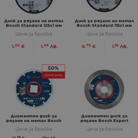
Диск за рязане на метал
Диск за рязане на метал
Bosch Standard 125x1 мм
Bosch Standard 115x1 мм
Цена за бройка
Цена за бройка
02
99
79
55
1.
€
1.
ЛВ.
0.
€
1.
ЛВ.
50%
отстъпка
Диамантен диск за
Диамантен диск за
рязане на метал Bosch
рязане Bosch Expert
Expert 125x22.23 мм
HardCeramic 125 мм
Цена за бройка
Цена за бройка
79
-
35.
€
70.
ЛВ.