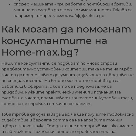
бисквитки.
използва в
според машината - при работа с по-твърди абразиви,
повечето сайтове
машината следва да е с по-голяма мощност. Такива са
_fbp
2 месеца
Използва с
Meta Platform
но е настроен да
4
Facebook з
Inc.
например шмиргел, ъглошлайф, флекс и др.
позволява
седмици
доставяне 
.home-max.bg
оперативна
поредица 
съвместимост с п
Как могат да помогнат
рекламни
старата версия н
продукти, 
кода на Google
наддаване 
консултантите на
Analytics, известе
реално вр
като Urchin. В те
трети стра
по-стари версии
Home-max.bg?
рекламода
това беше
използвано в
_gcl_au
2 месеца
Тази бискв
Google LLC
комбинация с
4
задава от
.home-max.bg
Нашите консултанти се подбират по много строги
бисквитката __u
седмици
Doubleclick
за идентифицир
предварително установени критерии, така че те на първо
предостав
на нови сесии /
информаци
място да притежават документ за завършено образование
посещения за
това как
завръщащи се
по специалността. На второ място, те трябва да са
крайният
посетители. Кога
работили в сферата, с което се предполага, че са
потребите
се използва от
използва
придобили нужните практически умения и познания. На
Google Analytics,
уебсайта и
това винаги е
следващо място, преминават изпитателни курсове и тези,
реклама, к
бисквитка на
които са се справили отлично се наемат.
крайният
сесията, която се
потребите
унищожава, кога
да е видял
Това трябва да означава за Вас, че ще получите първокласно
потребителят
да посети
затвори браузър
съдействие и вероятността да не направите точния
посочения
си. Следователно
уебсайт.
избор е много малка. Ето защо ние препоръчваме, ако имате
когато се разгле
като постоянна
и най-малките колебания относно правилността на
бисквитка,