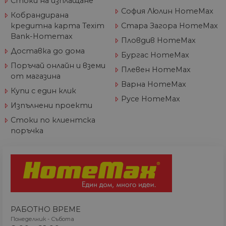
Стоки на изплащане
номер на акаунт
или уебсайта, за
София Люлин HomeMax
Кобрандирана
който се отнася.
Това е вариация 
кредитна карта Texim
Стара Загора HomeMax
бисквитката _gat,
Bank-Homemax
която се използв
Пловдив HomeMax
за ограничаване
количеството
Доставка до дома
Бургас HomeMax
данни, записани 
Google на
Поръчай онлайн и вземи
Плевен HomeMax
уебсайтове с гол
от магазина
трафик.
Варна HomeMax
Купи с един клик
_ga_J9P1896266
.home-
1 година
Тази бисквитка с
Русе HomeMax
max.bg
1 месец
използва от Goog
Изпълнени проекти
Analytics за
запазване на
Стоки по клиентска
състоянието на
сесията.
поръчка
_ga
1 година
Името на тази
Google
1 месец
бисквитка е
LLC
свързано с Googl
.home-
Universal Analytic
max.bg
което е значител
актуализация на
по-често
използваната
услуга за анализ 
Google. Тази
РАБОТНО ВРЕМЕ
бисквитка се
Понеделник - Събота
използва за