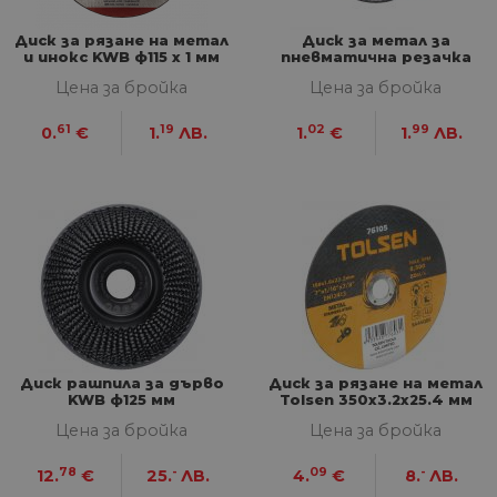
Диск за рязане на метал
Диск за метал за
и инокс KWB ф115 х 1 мм
пневматична резачка
Raider 75x1.6x10 мм
Цена за бройка
Цена за бройка
61
19
02
99
0.
€
1.
ЛВ.
1.
€
1.
ЛВ.
Диск рашпила за дърво
Диск за рязане на метал
KWB ф125 мм
Tolsen 350х3.2х25.4 мм
Цена за бройка
Цена за бройка
78
-
09
-
12.
€
25.
ЛВ.
4.
€
8.
ЛВ.