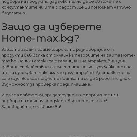
подбора на продукти, задължително да се свържете с
вероятно е да е
консултантите ни и те с радост ще Ви помогнат напълно
различна
технология за
безплатно.
настройка на
бисквитката.
Защо да изберете
__utmz
5 месеца
Това е една от
Google
4
четирите основн
Home-max.bg?
LLC
седмици
„бисквитки“,
.home-
зададени от
max.bg
услугата Google
Защото гарантираме широкото разнообразие от
Analytics, която
продукти във всяка от онлайн категориите на сайта Home-
позволява на
собствениците н
max.bg. Всички стоки са с гаранция и на атрактивни цени,
уебсайтове да
даващи спокойствие на клиентите ни, че купувайки от нас,
проследяват
ще ги използват максимално дълготрайно. Доставките ни
показателя за
поведение на
са бързи. Вие ще получите пратката си до 5 работни дни с
посетителите за
възможност за проверка преди плащане.
ефективността н
сайта. Тази
бисквитка
И пак да повторим, при затруднения с поръчките или
идентифицира
подбора на точния продукт, свържете се с нас!
източника на
Заповядайте, очакваме Ви!
трафик към сайта
така че Google
Analytics може да
каже на
собствениците н
сайта откъде са
дошли
посетителите пр