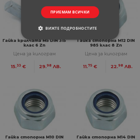
ПРИЕМАМ ВСИЧКИ
ВИЖТЕ ПОДРОБНОСТИТЕ
Гайка крилчата М5 DIN 315
Гайка стопорна М12 DIN
СТРОГО НЕОБХОДИМИ
клас 6 Zn
985 клас 8 Zn
Цена за килограм
Цена за килограм
СТАТИСТИЧЕСКИ
33
98
75
98
15.
€
29.
ЛВ.
11.
€
22.
ЛВ.
МАРКЕТИНГOВИ
ФУНКЦИОНАЛНИ
НЕКЛАСИФИЦИРАНИ
Строго необходими
Статистически
Гайка стопорна М10 DIN
Гайка стопорна М14 DIN
Маркетингoви
Функционални