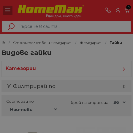
0
Строителство и железария
Железария
Гайки
Видове гайки
Категории
Филтрирай по
Сортирай по
брой на страница