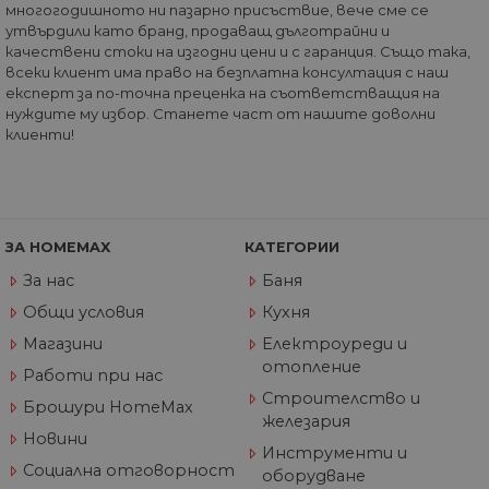
многогодишното ни пазарно присъствие, вече сме се
трафик към сайта
така че Google
утвърдили като бранд, продаващ дълготрайни и
Analytics може да
качествени стоки на изгодни цени и с гаранция. Също така,
каже на
всеки клиент има право на безплатна консултация с наш
собствениците н
сайта откъде са
експерт за по-точна преценка на съответстващия на
дошли
нуждите му избор. Станете част от нашите доволни
посетителите пр
клиенти!
пристигането им
сайта. Бисквитка
има живот от 6
месеца и се
актуализира все
път, когато данн
се изпращат до
Google Analytics.
ЗА HOMEMAX
КАТЕГОРИИ
_gid
1 ден
Тази бисквитка е
Google
За нас
Баня
зададена от Goog
LLC
Analytics. Той
.home-
Общи условия
Кухня
съхранява и
max.bg
актуализира
Магазини
Електроуреди и
уникална стойно
отопление
за всяка посетен
Работи при нас
страница и се
Строителство и
използва за
Брошури HomeMax
отчитане и
железария
проследяване на
Новини
показванията на
Инструменти и
страницата.
Социална отговорност
оборудване