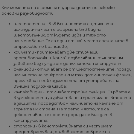
сайтове; т
път, когато данн
също така 
се изпращат до
Към момента на огромния пазар са достъпни няколко
определи 
Google Analytics.
основни разновидности:
посетителя
Всяка активност 
уебсайта
потребител в
използва н
шестостенни - във външността си, тяхната
рамките на 30-
или старат
минутен живот 
цилиндрична част е оформена във вид на
версия на
се счита за едно
интерфейс
шестоъгълник, от където идва и тяхното
посещение, дор
Youtube.
наименование. Те са едни от най-често срещаните в
ако потребителя
напусне и след т
отрасловите браншове;
IDE
1 година
Тази бискв
Google LLC
се върне на сайта
задава от
.doubleclick.net
крилчати - притежават две стърчащи
Връщане след 30
Doubleclick
минути ще се сч
противоположни “крила”, позволяващи ръчното им
предостав
за ново посещен
завиване без нужда от допълнителен инструмент;
информаци
но за завръщащ 
това как
фланцови - отличават се от шестостенните, поради
посетител.
крайният
наличието на прикрепен към тях допълнителен фланец,
потребите
_ga_32J9YV418P
.home-
1 година
Тази бисквитка с
премахващ необходимостта от употребата на
използва
max.bg
1 месец
използва от Goog
уебсайта и
външна подложна шайба;
Analytics за
реклама, к
запазване на
калпаковидни - изпълняват тройна функция! Първата е
крайният
състоянието на
възможността за завинтване и пристягане, втората
потребите
сесията.
да е видял
е защитна, посредством наличието на калпаче от
да посети
__utmc
Сесия
Това е една от
Google
горната им страна. На трето място, те са
посочения
четирите основн
LLC
уебсайт.
декоративни и е прието дори да се виждат в
бисквитки,
.home-
конструкцията;
зададени от
max.bg
test_cookie
14
Тази бискв
Google LLC
услугата Google
стопорни - в конструктивната си част имат
минути
задава от
.doubleclick.net
Analytics, която
58
DoubleClic
предотвратяващ развиването по време на
позволява на