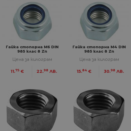
седмици
съ
съ
по
Google Privacy Policy
из
по
тя
вз
със
за
съ
по
Гайка стопорна М6 DIN
Гайка стопорна М4 DIN
от
985 клас 8 Zn
985 клас 8 Zn
ра
по
Цена за килограм
Цена за килограм
на
по
ка
75
98
84
98
11.
€
22.
ЛВ.
15.
€
30.
ЛВ.
че
пр
се 
бъ
CookieScriptConsent
1 година
Та
CookieScript
се 
www.home-
ус
max.bg
Net
за
пр
за 
"б
по