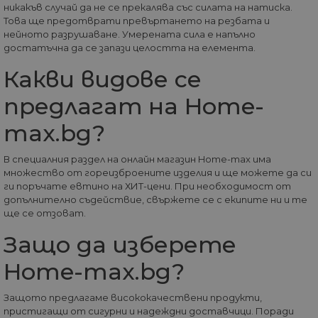
крайният
никакъв случай да не се прекалява със силата на натиска.
сесията, която се
потребите
унищожава, кога
Това ще предотврати превъртането на резбата и
да е видял
потребителят
нейното разрушаване. Умерената сила е напълно
да посети
затвори браузър
посочения
достатъчна да се запази целостта на елемента.
си. Следователно
уебсайт.
когато се разгле
като постоянна
Какви видове се
бисквитка,
вероятно е да е
предлагат на Home-
различна
технология за
настройка на
max.bg?
бисквитката.
__utmz
5 месеца
Това е една от
Google
4
четирите основн
В специалния раздел на онлайн магазин Home-max има
LLC
седмици
„бисквитки“,
.home-
множество от гореизброените изделия и ще можете да си
зададени от
max.bg
ги поръчате евтино на ХИТ-цени. При необходимост от
услугата Google
Analytics, която
допълнително съдействие, свържете се с екипите ни и те
позволява на
ще се отзоват.
собствениците н
уебсайтове да
Защо да изберете
проследяват
показателя за
поведение на
Home-max.bg?
посетителите за
ефективността н
сайта. Тази
Защото предлагаме висококачествени продукти,
бисквитка
идентифицира
пристигащи от сигурни и надеждни доставчици. Поради
източника на