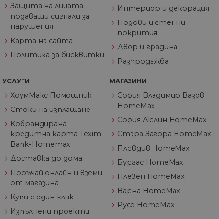
_gat_UA-
.home-
55
Това е бисквитка
Защита на лицата
60811516-1
max.bg
секунди
тип шаблон,
Интериор и декорация
зададена от Goog
подаващи сигнали за
Analytics, където
Подови и стенни
нарушения
елементът на
покрития
шаблона в имет
Карта на сайта
съдържа уникал
Двор и градина
идентификацион
Политика за бисквитки
номер на акаунт
Разпродажба
или уебсайта, за
който се отнася.
Това е вариация 
УСЛУГИ
МАГАЗИНИ
бисквитката _gat,
която се използв
ХоумМакс Помощник
София Владимир Вазов
за ограничаване
количеството
HomeMax
Стоки на изплащане
данни, записани 
Google на
София Люлин HomeMax
Кобрандирана
уебсайтове с гол
трафик.
кредитна карта Texim
Стара Загора HomeMax
Bank-Homemax
_ga_J9P1896266
.home-
1 година
Тази бисквитка с
Пловдив HomeMax
max.bg
1 месец
използва от Goog
Доставка до дома
Analytics за
Бургас HomeMax
запазване на
Поръчай онлайн и вземи
състоянието на
Плевен HomeMax
сесията.
от магазина
Варна HomeMax
_ga
1 година
Името на тази
Google
Купи с един клик
1 месец
бисквитка е
LLC
Русе HomeMax
свързано с Googl
.home-
Изпълнени проекти
Universal Analytic
max.bg