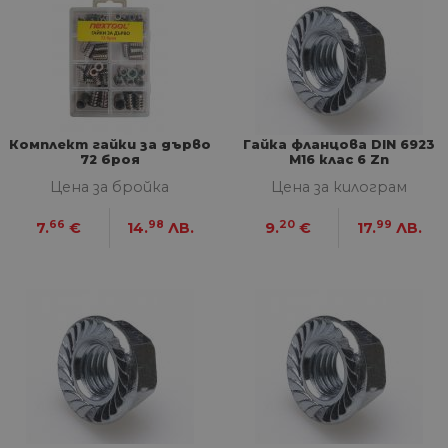
Комплект гайки за дърво
Гайка фланцова DIN 6923
72 броя
M16 клас 6 Zn
Цена за бройка
Цена за килограм
66
98
20
99
7.
€
14.
ЛВ.
9.
€
17.
ЛВ.