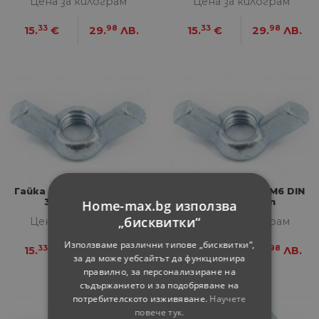
Цена за килограм
Цена за килограм
33
98
33
98
15.
€
29.
ЛВ.
15.
€
29.
ЛВ.
Гайка крилчата М4 DIN
Гайка крилчата М6 DIN
315 клас 6 Zn
315 клас 6 Zn
Home-max.bg използва
„бисквитки“
Цена за килограм
Цена за килограм
Използваме различни типове „бисквитки“,
33
98
33
98
15.
€
29.
ЛВ.
15.
€
29.
ЛВ.
за да може уебсайтът да функционира
правилно, за персонализиране на
съдържанието и за подобряване на
потребителското изживяване.
Научете
повече тук.