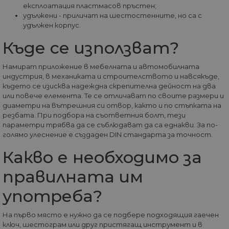
секунди
(която е
експлоатация пластмасов пръстен;
собствениците н
собственос
уебсайтове да
удължени - приличат на шестостенните, но са с
Google), за
проследяват
определи 
удължен корпус.
поведението на
браузърът
посетителите и д
посетителя
Къде се използват?
измерват
уебсайта
ефективността н
поддържа
сайта. Той не се
бисквитки.
използва в
Намират приложение в мебелната и автомобилната
повечето сайтове
_fbp
2 месеца
Използва с
Meta Platform
индустрия, в механиката и строителството и навсякъде,
но е настроен да
4
Facebook з
Inc.
позволява
където се изисква надеждна скрепителна дейност на два
седмици
доставяне 
.home-max.bg
оперативна
или повече елемента. Те се отличават по своите размери и
поредица 
съвместимост с п
рекламни
диаметри на вътрешния си отвор, както и по стъпката на
старата версия н
продукти, 
кода на Google
резбата. При подбора на съответния болт, тези
наддаване 
Analytics, известе
параметри трябва да се съблюдават да са еднакви. За по-
реално вр
като Urchin. В те
трети стра
голямо улеснение е създаден DIN стандарта за точност.
по-стари версии
рекламода
това беше
използвано в
Какво е необходимо за
_gcl_au
2 месеца
Тази бискв
Google LLC
комбинация с
4
задава от
.home-max.bg
бисквитката __u
седмици
Doubleclick
правилната им
за идентифицир
предостав
на нови сесии /
информаци
посещения за
това как
употреба?
завръщащи се
крайният
посетители. Кога
потребите
се използва от
използва
Google Analytics,
На първо място е нужно да се подбере подходящия гаечен
уебсайта и
това винаги е
ключ, шестограм или друг пристягащ инструмент и в
реклама, к
бисквитка на