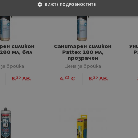
ВИЖТЕ ПОДРОБНОСТИТЕ
ОДИМИ
СТАТИСТИЧЕСКИ
МАРКЕТИНГOВИ
РАНИ
рен силикон
Санитарен силикон
Ун
280 мл, бял
Pattex 280 мл,
P
прозрачен
обходими
Статистически
Маркетингoви
Функционални
Некла
 за бройка
Цена за бройка
витки позволяват основната функционалност на уебсайта, като потребителско вл
25
22
25
е да се използва правилно без строго необходими бисквитки.
8.
ЛВ.
4.
€
8.
ЛВ.
Доставчик
/
Валиден
Описание
Домейн
до
29
Тази бисквитка се използва за разграничаване 
Cloudflare
минути
Това е от полза за уебсайта, за да се правят ва
Inc.
57
използването на техния уебсайт.
.onesignal.com
секунди
1 година
Използва се за влизане с Google
Google LLC
1 месец
.www.home-
max.bg