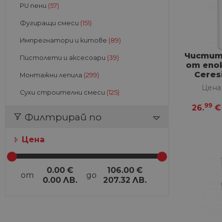
PU пени
(57)
Фугиращи смеси
(151)
Импрегнатори и китове
(89)
Чистит
Пистолети и аксесоари
(39)
от епо
Ceresi
Монтажни лепила
(299)
Цена
Сухи строителни смеси
(125)
99
26.
€
Филтрирай по
Цена
0.00
€
106.00
€
от
до
0.00
ЛВ.
207.32
ЛВ.