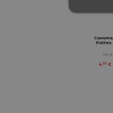
СТРОГО НЕОБХ
НЕКЛАСИФИЦИ
Санита
Pattex 
Строго не
Цена
Строго необходимите биск
22
акаунта. Уебсайтът не мож
4.
€
Име
__cf_bm
G_ENABLED_IDPS