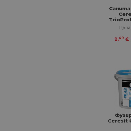
Санита
Cere
TrioPro
2
Цена
49
9.
€
Фуги
Ceresit 