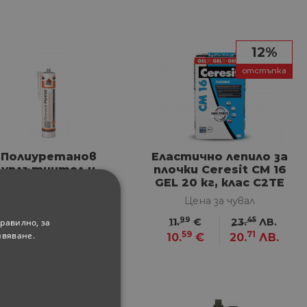
12%
отстъпка
Полиуретанов
Еластично лепило за
уплътнител и
плочки Ceresit CM 16
лепило Donseal
GEL 20 кг, клас C2TE
U440 300 мл сив
Цена за бройка
Цена за чувал
99
45
11.
€
23.
ЛВ.
равилно, за
62
99
5.
€
10.
ЛВ.
59
71
ивяване.
10.
€
20.
ЛВ.