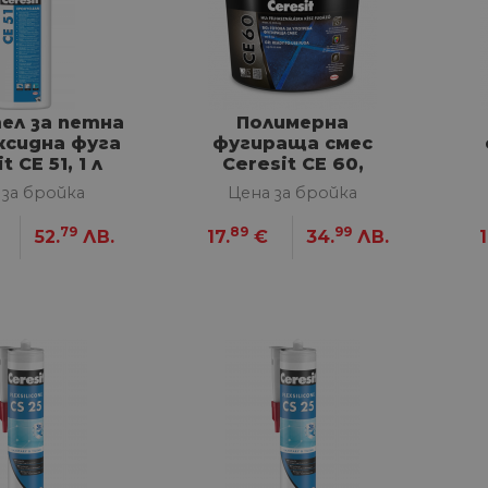
ел за петна
Полимерна
ксидна фуга
фугираща смес
t CE 51, 1 л
Ceresit CE 60,
Пергамон 2 кг
 за бройка
Цена за бройка
79
89
99
52.
ЛВ.
17.
€
34.
ЛВ.
1