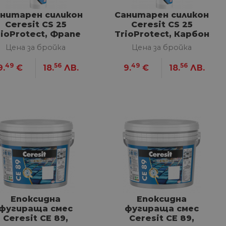
нитарен силикон
Санитарен силикон
Ceresit CS 25
Ceresit CS 25
rioProtect, Фрапе
TrioProtect, Карбон
280 мл
280 мл
Цена за бройка
Цена за бройка
49
56
49
56
9.
€
18.
ЛВ.
9.
€
18.
ЛВ.
Епоксидна
Епоксидна
фугираща смес
фугираща смес
Ceresit CE 89,
Ceresit CE 89,