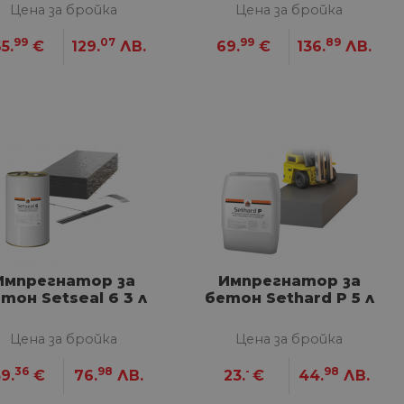
Жасмин 2,5 кг
Цименотово сив 2,5
Цена за бройка
Цена за бройка
кг
99
07
99
89
5.
€
129.
ЛВ.
69.
€
136.
ЛВ.
Импрегнатор за
Импрегнатор за
тон Setseal 6 3 л
бетон Sethard P 5 л
Цена за бройка
Цена за бройка
36
98
-
98
9.
€
76.
ЛВ.
23.
€
44.
ЛВ.