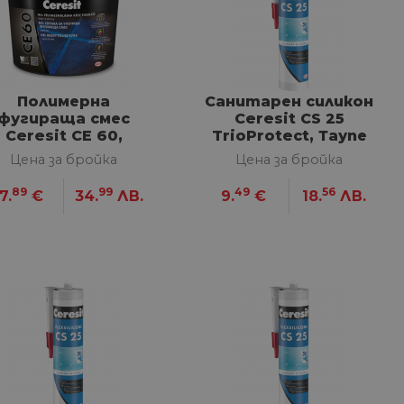
Полимерна
Санитарен силикон
фугираща смес
Ceresit CS 25
Ceresit CE 60,
TrioProtect, Таупе
Сребрист 2 кг
280 мл
Цена за бройка
Цена за бройка
89
99
49
56
7.
€
34.
ЛВ.
9.
€
18.
ЛВ.