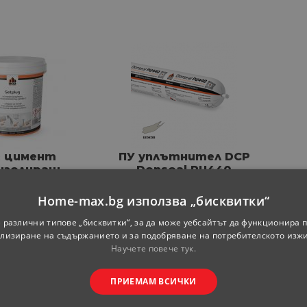
з цимент
ПУ уплътнител DCP
изолиращ
Donseal PU440
plug 1 кг
бежов 600 мл
P
Home-max.bg използва „бисквитки“
 за бройка
Цена за бройка
 различни типове „бисквитки“, за да може уебсайтът да функционира п
-
39
50
8.
ЛВ.
6.
€
12.
ЛВ.
лизиране на съдържанието и за подобряване на потребителското изж
Научете повече тук.
ПРИЕМАМ ВСИЧКИ