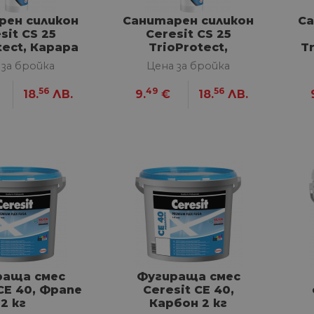
рен силикон
Санитарен силикон
Са
sit CS 25
Ceresit CS 25
tect, Карара
TrioProtect,
T
80 мл
Пергамон 280 мл
 за бройка
Цена за бройка
56
49
56
18.
ЛВ.
9.
€
18.
ЛВ.
раща смес
Фугираща смес
CE 40, Фрапе
Ceresit CE 40,
2 кг
Карбон 2 кг