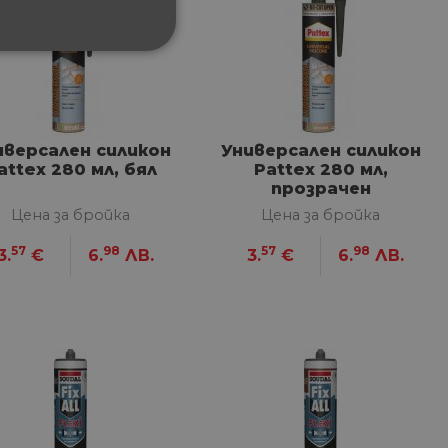
ФУНКЦИОНАЛНИ
иверсален силикон
Универсален силикон
attex 280 мл, бял
Pattex 280 мл,
прозрачен
сифицирани
Цена за бройка
Цена за бройка
изане и управление на
57
98
57
98
3.
€
6.
ЛВ.
3.
€
6.
ЛВ.
между хората и ботовете.
лидни отчети за