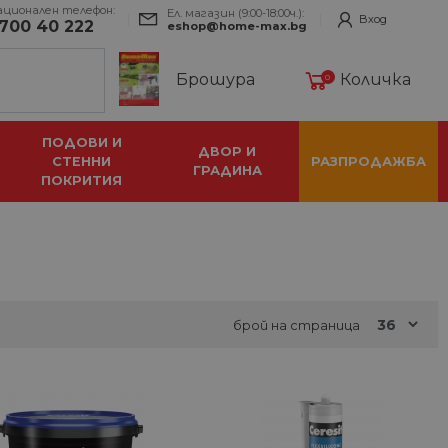
ационален телефон:
Ел. магазин (9:00-18:00ч.):
Вход
700 40 222
eshop@home-max.bg
Брошура
Количка
0
ПОДОВИ И
ДВОР И
СТЕННИ
РАЗПРОДАЖБА
ГРАДИНА
ПОКРИТИЯ
брой на страница