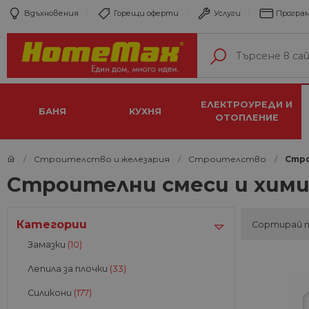
Вдъхновения
Горещи оферти
Услуги
Програм
ЕЛЕКТРОУРЕДИ И
БАНЯ
КУХНЯ
ОТОПЛЕНИЕ
Строителство и железария
Строителство
Стро
Строителни смеси и хими
Категории
Сортирай 
Замазки
(10)
Лепила за плочки
(33)
Силикони
(177)