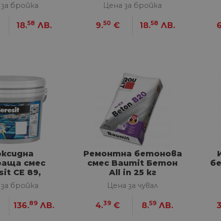
 за бройка
Цена за бройка
58
50
58
18.
ЛВ.
9.
€
18.
ЛВ.
6
оксидна
Ремонтна бетонова
раща смес
смес Baumit Бетон
бе
sit CE 89,
All in 25 кг
о бял 2,5 кг
 за бройка
Цена за чувал
89
39
59
136.
ЛВ.
4.
€
8.
ЛВ.
3