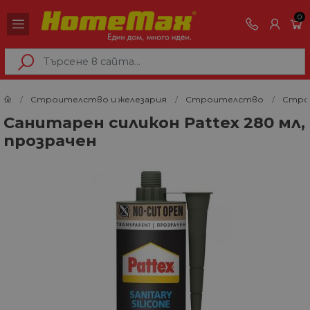
0
Строителство и железария
Строителство
Строи
Санитарен силикон Pattex 280 мл,
прозрачен