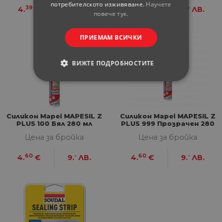
потребителското изживяване.
Научете
39
59
60
-
4.
€
8.
ЛВ.
4.
€
9.
ЛВ.
повече тук.
ПРИЕМАМ ВСИЧКИ
ВИЖТЕ ПОДРОБНОСТИТЕ
СТРОГО НЕОБХОДИМИ
СТАТИСТИЧЕСКИ
Силикон Mapei MAPESIL Z
Силикон Mapei MAPESIL Z
PLUS 100 Бял 280 мл
PLUS 999 Прозрачен 280
мл
МАРКЕТИНГOВИ
Цена за бройка
Цена за бройка
ФУНКЦИОНАЛНИ
60
-
60
-
4.
€
9.
ЛВ.
4.
€
9.
ЛВ.
НЕКЛАСИФИЦИРАНИ