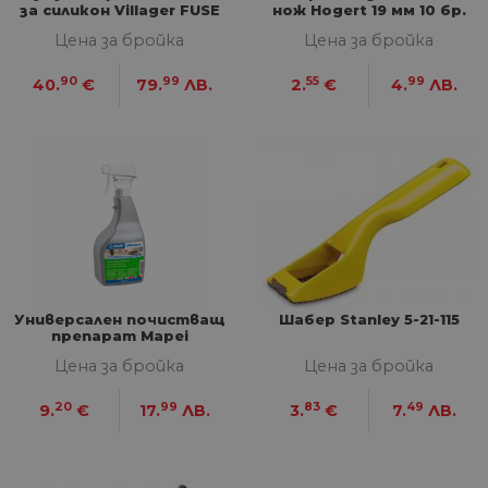
за силикон Villager FUSE
нож Hogert 19 мм 10 бр.
VISITOR_PRIVACY_METADATA
5 месеца
Та
YouTube
VLN 9020 Solo
4
из
.youtube.com
Цена за бройка
Цена за бройка
седмици
съ
съ
по
90
99
55
99
40.
€
79.
ЛВ.
2.
€
4.
ЛВ.
Google Privacy Policy
из
по
тя
вз
със
за
съ
по
от
ра
по
на
по
ка
че
Универсален почистващ
Шабер Stanley 5-21-115
пр
препарат Mapei
се 
Multicleaner
бъ
Цена за бройка
Цена за бройка
CookieScriptConsent
1 година
Та
CookieScript
се 
www.home-
20
99
83
49
9.
€
17.
ЛВ.
3.
€
7.
ЛВ.
ус
max.bg
Net
за
пр
за 