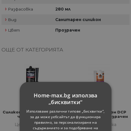
Разфасовка
280 мл
Вид
Санитарен силикон
Цвят
Прозрачен
ОЩЕ ОТ КАТЕГОРИЯТА
Home-max.bg използва
„бисквитки“
Използваме различни типове „бисквитки“,
Силикон за покриви Tytan
Неутрален силикон DCP
за да може уебсайтът да функционира
черен 280 мл
Donseal NS196, прозрачен
280 мл
правилно, за персонализиране на
Цена за бройка
Цена за бройка
съдържанието и за подобряване на