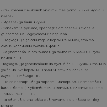
- Санитарен силиконов уплътнител, устойчив на мухъл и
плесен.
- Идеален за баня и кухня
- Запечатва фугите, предпазва от плесен и създава
дълготрайна водоусточива бариера.
- Подходящ е за санитарна керамика, мивки, стъкло,
емайл, керамични плочки и фаянс.
- За употреба на открито и закрито във влажни и сухи
помещения.
Подходящ за запечатване на фуги в бани и кухни. Отлично
захваща към керамични плочки, стъкло, елоксиран
алуминий, твърдо ПВЦ
- Не се препоръчва за порести материали ( естествен
камък, бетон ), чувствителни метали и пластмаси като
PMMA, PE, PP, PTFE
- Иновативна опаковка с автоматично отваряне - без
рязане