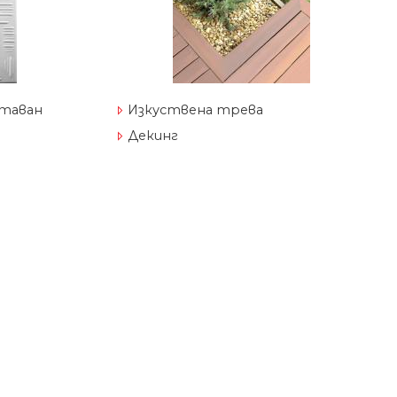
 таван
Изкуствена трева
Декинг