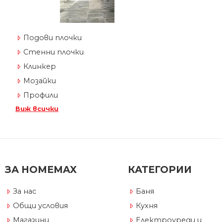
Подови плочки
Стенни плочки
Клинкер
Мозайки
Профили
Виж всички
ЗА HOMEMAX
КАТЕГОРИИ
За нас
Баня
Общи условия
Кухня
Магазини
Електроуреди и