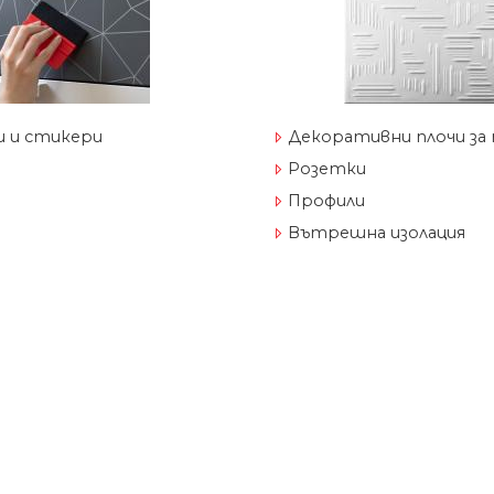
 и стикери
Декоративни плочи за
Розетки
Профили
Вътрешна изолация