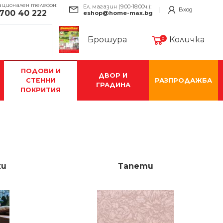
ационален телефон:
Ел. магазин (9:00-18:00ч.):
Вход
700 40 222
eshop@home-max.bg
Брошура
Количка
0
ПОДОВИ И
ДВОР И
СТЕННИ
РАЗПРОДАЖБА
ГРАДИНА
ПОКРИТИЯ
ки
Тапети