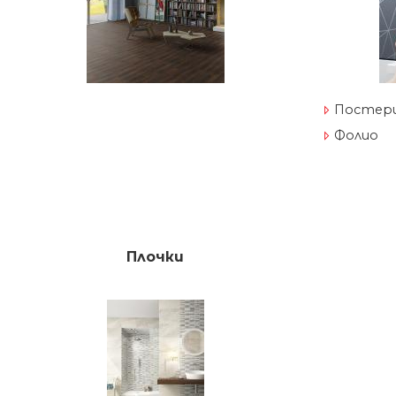
Постери
Фолио
Плочки