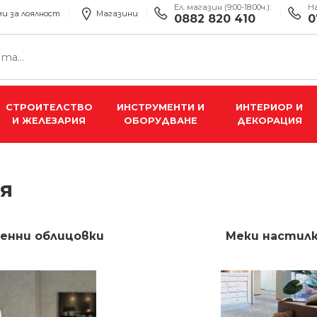
Ел. магазин (9:00-18:00ч.):
Н
и за лоялност
Магазини
0882 820 410
0
СТРОИТЕЛСТВО
ИНСТРУМЕНТИ И
ИНТЕРИОР И
И ЖЕЛЕЗАРИЯ
ОБОРУДВАНЕ
ДЕКОРАЦИЯ
я
енни облицовки
Меки настил