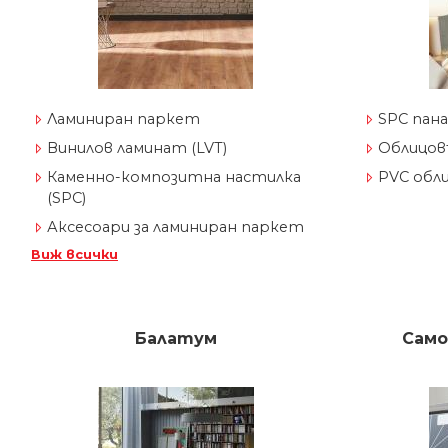
Ламиниран паркет
SPC пана
Винилов ламинат (LVT)
Облицов
Каменно-композитна настилка
PVC обл
(SPC)
Аксесоари за ламиниран паркет
Виж всички
Балатум
Само