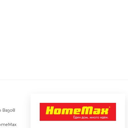
 Вазов
omeMax