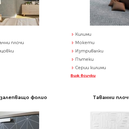
Килими
ъчни плочи
Мокети
ицовки
Изтривалки
Пътеки
Серии килими
Виж всички
залепващо фолио
Таванни плоч