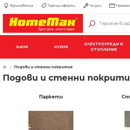
Вдъхновения
Горещи оферти
Услуги
Програм
ЕЛЕКТРОУРЕДИ И
БАНЯ
КУХНЯ
ОТОПЛЕНИЕ
Подови и стенни покрития
Подови и стенни покрити
Паркети
Ст