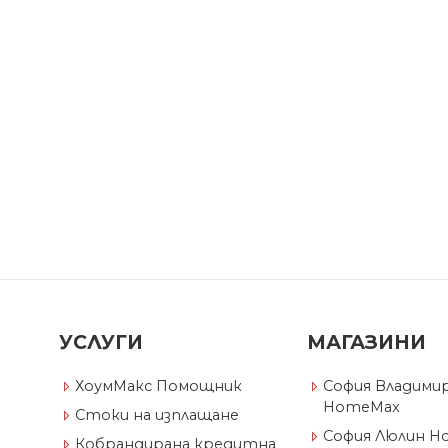
УСЛУГИ
МАГАЗИНИ
ХоумМакс Помощник
София Владимир
HomeMax
Стоки на изплащане
София Люлин H
Кобрандирана кредитна