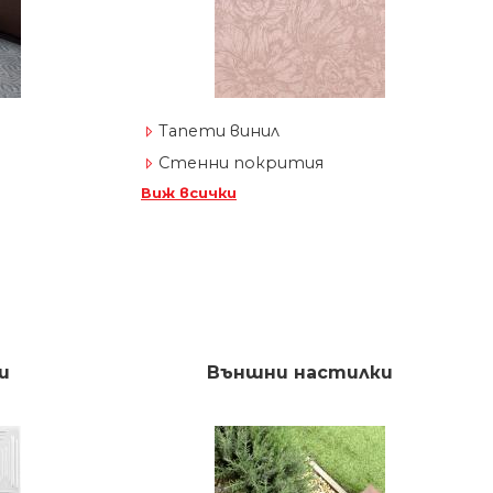
Тапети винил
Стенни покрития
Виж всички
и
Външни настилки