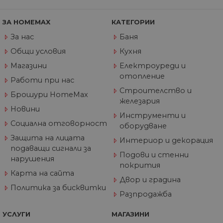
из
те
ЗА HOMEMAX
КАТЕГОРИИ
G_ENABLED_IDPS
1 година
Изп
Google LLC
1 месец
вл
.www.home-
За нас
Баня
max.bg
Общи условия
Кухня
VISITOR_PRIVACY_METADATA
5 месеца
Та
YouTube
4
из
.youtube.com
Магазини
Електроуреди и
седмици
съ
отопление
съ
Работи при нас
по
Строителство и
Google Privacy Policy
из
Брошури HomeMax
по
железария
тя
Новини
вз
Инструменти и
със
Социална отговорност
оборудване
за
съ
Защита на лицата
Интериор и декорация
по
от
подаващи сигнали за
ра
Подови и стенни
нарушения
по
покрития
на
Карта на сайта
по
Двор и градина
ка
Политика за бисквитки
че
Разпродажба
пр
се 
бъ
УСЛУГИ
МАГАЗИНИ