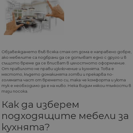
Обзавеждането във всяка стая от дома е направено добре,
ако мебелите са подбрани да се допълват едно с друго и в
същото време да се вписват в цялостното оформление.
От правилото не прави изключение и кухнята. Това е
мястото, където домакинята готви и прекарва по-
голямата част от времето си, така че комфорта и уюта
тук е необходимо да е на ниво. Нека видим някои тънкости в
тази посока.
Как да изберем
подходящите мебели за
кухнята?