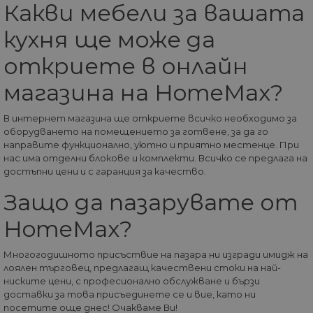
Какви мебели за вашата
НЕКЛАСИФИЦИРАНИ
кухня ще може да
откриете в онлайн
Строго необходими
Статистически
магазина на HomeMax?
Маркетингoви
Функционални
Некласифицирани
В интернет магазина ще откриете всичко необходимо за
оборудването на помещението за готвене, за да го
Строго необходимите бисквитки позволяват
направите функционално, уютно и приятно местенце. При
основната функционалност на уебсайта, като
нас има отделни блокове и комплекти. Всичко се предлага на
потребителско влизане и управление на
акаунта. Уебсайтът не може да се използва
достъпни цени и с гаранция за качество.
правилно без строго необходими бисквитки.
Защо да пазарувате от
Доставчик
/
Валиден
Име
Оп
Домейн
до
HomeMax?
__cf_bm
29
Та
Cloudflare
минути
из
Inc.
57
ра
Многогодишното присъствие на пазара ни изгради имидж на
.onesignal.com
секунди
ме
лоялен търговец, предлагащ качествени стоки на най-
бот
ниските цени, с професионално обслужване и бързи
от 
уеб
доставки за това присъединете се и вие, като ни
пр
посетите още днес! Очакваме Ви!
от