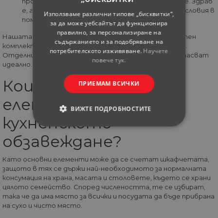
продукт, за изготвяне на кухненско оборудване. Здрав
е, гъвкав и издържа на много от агресивните условия в
Използваме различни типове „бисквитки“,
помещението.
за да може уебсайтът да функционира
правилно, за персонализиране на
Нашата гореща препоръка е употребата на цялостен
съдържанието и за подобряване на
комплект за нормалното функциониране и употреба.
потребителското изживяване.
Научете
Отделните блокове са съобразени един с друг и си пасват
повече тук.
идеално.
Кои са основните
ПРИЕМАМ ВСИЧКИ
елементи на
ВИЖТЕ ПОДРОБНОСТИТЕ
кухненското
СТРОГО НЕОБХОДИМИ
обзавеждане?
СТАТИСТИЧЕСКИ
Като основни елементи може да се счетат шкафчетата,
защото в тях се държи най-необходимото за нормалната
МАРКЕТИНГOВИ
консумация на храна, масата и столовете, където се храни
цялото семейство. Според числеността, те се избират,
така че да има място за всички и посудата да бъде прибрана
ФУНКЦИОНАЛНИ
на сухо и чисто място.