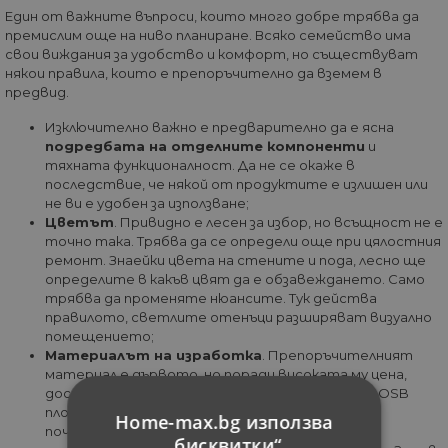
Един от важните въпроси, които много добре трябва да
премислим още на ниво планиране. Всяко семейство има
свои виждания за удобство и комфорт, но съществуват
някои правила, които е препоръчително да вземем в
предвид.
Изключително важно е предварително да е ясна
подредбата на отделните компоненти
и
тяхната функционалност. Да не се окаже в
последствие, че някой от продуктите е излишен или
не ви е удобен за използване;
Цветът
. Привидно е лесен за избор, но всъщност не е
точно така. Трябва да се определи още при цялостния
ремонт. Знаейки цвета на стените и пода, лесно ще
определите в какъв цвят да е обзавеждането. Само
трябва да променяте нюансите. Тук действа
правилото, светлите отенъци разширяват визуално
помещението;
Материалът на изработка
. Препоръчителният
материал е дървото, но поради високата му цена,
доста често се използва аналога, в лицето на OSB
плоскостите. Те също са екологични и лесни за
Home-max.bg използва
почистване. ПДЧ е другият широко използван
„бисквитки“