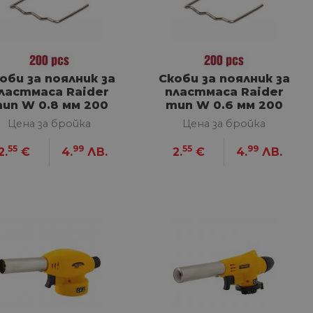
оби за поялник за
Скоби за поялник за
ластмаса Raider
пластмаса Raider
ип W 0.8 мм 200
тип W 0.6 мм 200
бр.
бр.
Цена за бройка
Цена за бройка
55
99
55
99
2.
€
4.
ЛВ.
2.
€
4.
ЛВ.