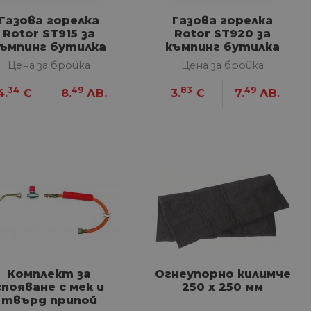
Газова горелка
Газова горелка
Rotor ST915 за
Rotor ST920 за
ъмпинг бутилка
къмпинг бутилка
Цена за бройка
Цена за бройка
34
49
83
49
4.
€
8.
ЛВ.
3.
€
7.
ЛВ.
Комплект за
Огнеупорно килимче
спояване с мек и
250 x 250 мм
твърд припой