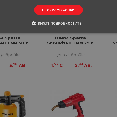
ПРИЕМАМ ВСИЧКИ
ВИЖТЕ ПОДРОБНОСТИТЕ
ОДИМИ
СТАТИСТИЧЕСКИ
МАРКЕТИНГOВИ
л Sparta
Тинол Sparta
0 1 мм 50 г
Sn60Pb40 1 мм 25 г
S
РАНИ
 за бройка
Цена за бройка
98
53
99
5.
ЛВ.
1.
€
2.
ЛВ.
обходими
Статистически
Маркетингoви
Функционални
Некла
витки позволяват основната функционалност на уебсайта, като потребителско вл
е да се използва правилно без строго необходими бисквитки.
Доставчик
/
Валиден
Описание
Домейн
до
29
Тази бисквитка се използва за разграничаване 
Cloudflare
минути
Това е от полза за уебсайта, за да се правят ва
Inc.
57
използването на техния уебсайт.
.onesignal.com
секунди