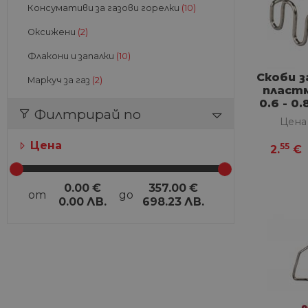
Консумативи за газови горелки
(10)
Оксижени
(2)
Флакони и запалки
(10)
Скоби з
Маркуч за газ
(2)
пластм
0.6 - 0
Филтрирай по
Цена
Цена
55
2.
€
0.00
€
357.00
€
от
до
0.00
ЛВ.
698.23
ЛВ.