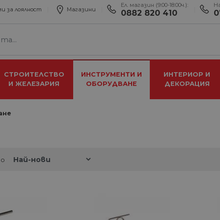
Ел. магазин (9:00-18:00ч.):
Н
и за лоялност
Магазини
0882 820 410
0
СТРОИТЕЛСТВО
ИНСТРУМЕНТИ И
ИНТЕРИОР И
И ЖЕЛЕЗАРИЯ
ОБОРУДВАНЕ
ДЕКОРАЦИЯ
ане
по