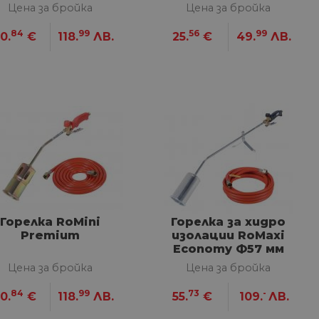
Цена за бройка
Цена за бройка
84
99
56
99
0.
€
118.
ЛВ.
25.
€
49.
ЛВ.
Горелка RoMini
Горелка за хидро
Premium
изолации RoMaxi
Economy Ф57 мм
Цена за бройка
Цена за бройка
84
99
73
-
0.
€
118.
ЛВ.
55.
€
109.
ЛВ.