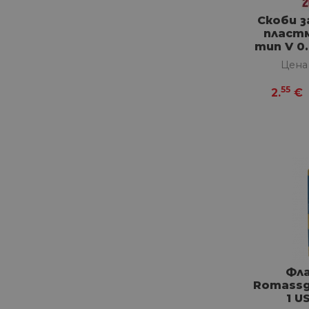
Скоби з
пластм
тип V 0.
Цена
55
2.
€
Фла
Romassg
1 U