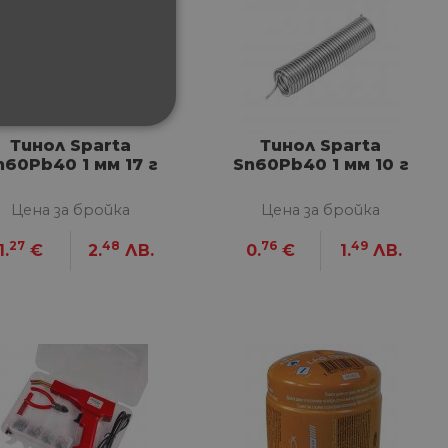
ФУНКЦИОНАЛНИ
Тинол Sparta
Тинол Sparta
n60Pb40 1 мм 17 г
Sn60Pb40 1 мм 10 г
Цена за бройка
Цена за бройка
27
48
76
49
1.
€
2.
ЛВ.
0.
€
1.
ЛВ.
сифицирани
изане и управление на
между хората и ботовете.
лидни отчети за