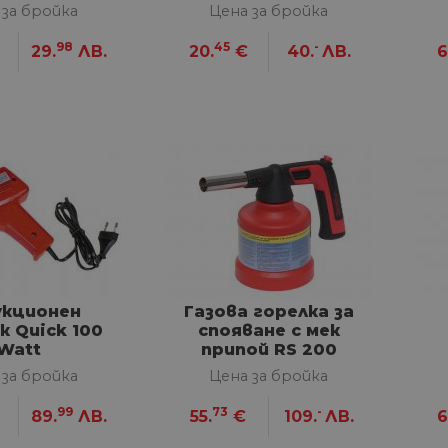
 за бройка
Цена за бройка
98
45
-
29.
ЛВ.
20.
€
40.
ЛВ.
6
укционен
Газова горелка за
к Quick 100
спояване с мек
Watt
припой RS 200
 за бройка
Цена за бройка
99
73
-
89.
ЛВ.
55.
€
109.
ЛВ.
6