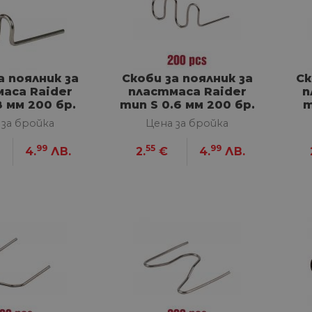
а поялник за
Скоби за поялник за
Ск
аса Raider
пластмаса Raider
п
.8 мм 200 бр.
тип S 0.6 мм 200 бр.
т
 за бройка
Цена за бройка
99
55
99
4.
ЛВ.
2.
€
4.
ЛВ.