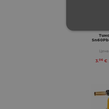
СТРОГО НЕОБХ
Тино
Sn60Pb4
НЕКЛАСИФИЦИ
Цена
06
3.
€
Строго не
Строго необходимите биск
акаунта. Уебсайтът не мож
Име
__cf_bm