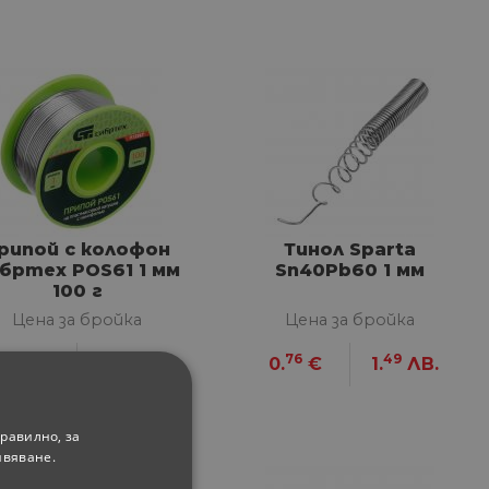
рипой с колофон
Тинол Sparta
бртех POS61 1 мм
Sn40Pb60 1 мм
100 г
Цена за бройка
Цена за бройка
66
98
76
49
7.
€
14.
ЛВ.
0.
€
1.
ЛВ.
равилно, за
ивяване.