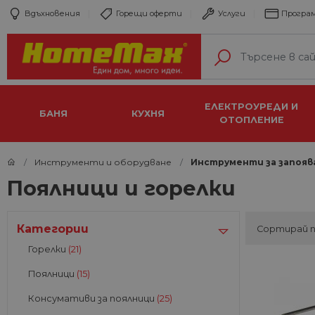
Вдъхновения
Горещи оферти
Услуги
Програм
ЕЛЕКТРОУРЕДИ И
БАНЯ
КУХНЯ
ОТОПЛЕНИЕ
Инструменти и оборудване
Инструменти за запояв
Поялници и горелки
Категории
Сортирай 
Горелки
(21)
Поялници
(15)
Консумативи за поялници
(25)