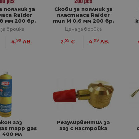
а поялник за
Скоби за поялник за
аса Raider
пластмаса Raider
8 мм 200 бр.
тип М 0.6 мм 200 бр.
к
 за бройка
Цена за бройка
99
55
99
4.
ЛВ.
2.
€
4.
ЛВ.
кон газ
Регулирвентил за
as mapp gas
газ с настройка
S 400 мл