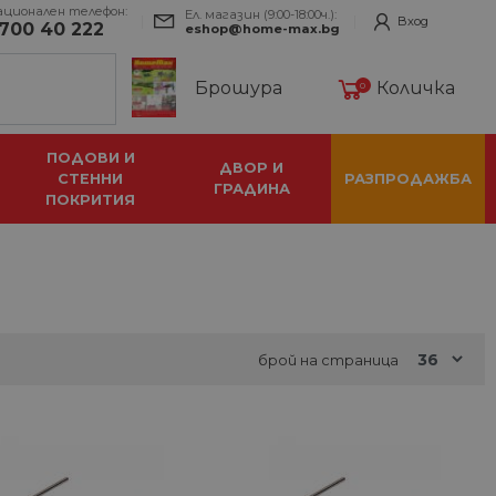
ационален телефон:
Ел. магазин (9:00-18:00ч.):
Вход
700 40 222
eshop@home-max.bg
Брошура
Количка
0
ПОДОВИ И
ДВОР И
СТЕННИ
РАЗПРОДАЖБА
ГРАДИНА
ПОКРИТИЯ
брой на страница