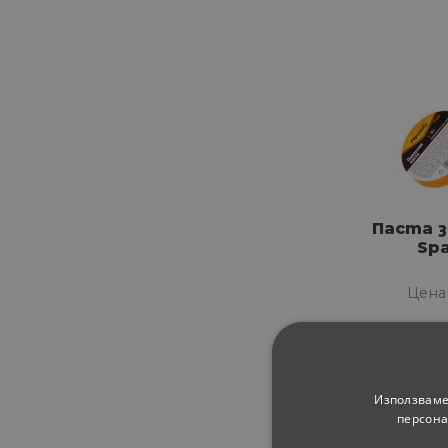
Паста з
Spa
Цена
51
0.
€
Използваме
персона