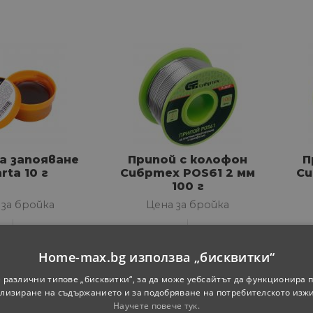
а запояване
Припой с колофон
П
rta 10 г
Сибртех POS61 2 мм
Си
100 г
 за бройка
Цена за бройка
-
24
98
1.
ЛВ.
11.
€
21.
ЛВ.
Home-max.bg използва „бисквитки“
 различни типове „бисквитки“, за да може уебсайтът да функционира п
лизиране на съдържанието и за подобряване на потребителското изж
Научете повече тук.