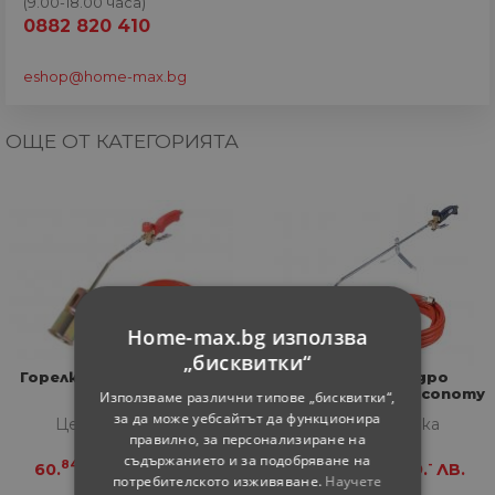
(9.00-18.00 часа)
0882 820 410
eshop@home-max.bg
ОЩЕ ОТ КАТЕГОРИЯТА
Home-max.bg използва
„бисквитки“
Горелка RoMini Premium
Горелка за хидро
изолации RoMaxi Economy
Използваме различни типове „бисквитки“,
Ф57 мм
за да може уебсайтът да функционира
Цена за бройка
Цена за бройка
правилно, за персонализиране на
съдържанието и за подобряване на
84
99
73
-
60.
€
118.
ЛВ.
55.
€
109.
ЛВ.
потребителското изживяване.
Научете