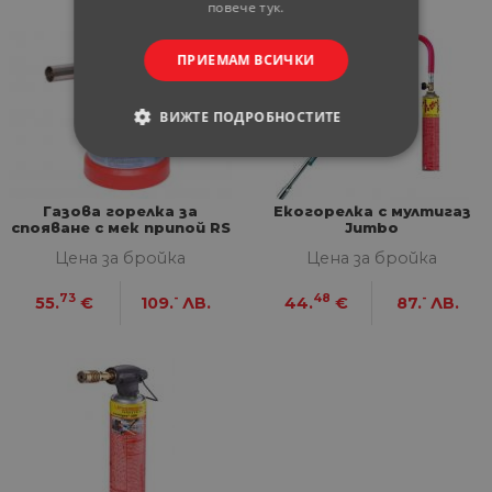
повече тук.
ПРИЕМАМ ВСИЧКИ
ВИЖТЕ ПОДРОБНОСТИТЕ
СТРОГО НЕОБХОДИМИ
Газова горелка за
Екогорелка с мултигаз
СТАТИСТИЧЕСКИ
спояване с мек припой RS
Jumbo
200
Цена за бройка
Цена за бройка
МАРКЕТИНГOВИ
73
-
48
-
55.
€
109.
ЛВ.
44.
€
87.
ЛВ.
ФУНКЦИОНАЛНИ
НЕКЛАСИФИЦИРАНИ
Строго необходими
Статистически