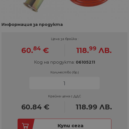
Информация за продукта
Цена за бройка :
84
99
60.
€
118.
ЛВ.
Код на продукта:
06105211
Количество (бр.)
Крайна цена с ДДС
60.84
€
118.99
ЛВ.
Купи сега