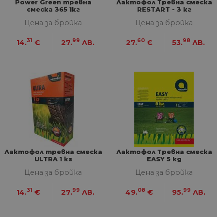
Power Green тревна
Лактофол Тревна смеска
смеска 365 1кг
RESTART - 3 кг
Цена за бройка
Цена за бройка
31
99
60
98
14.
€
27.
ЛВ.
27.
€
53.
ЛВ.
Лактофол тревна смеска
Лактофол Тревна смеска
ULTRA 1 кг
EASY 5 kg
Цена за бройка
Цена за бройка
31
99
08
99
14.
€
27.
ЛВ.
49.
€
95.
ЛВ.