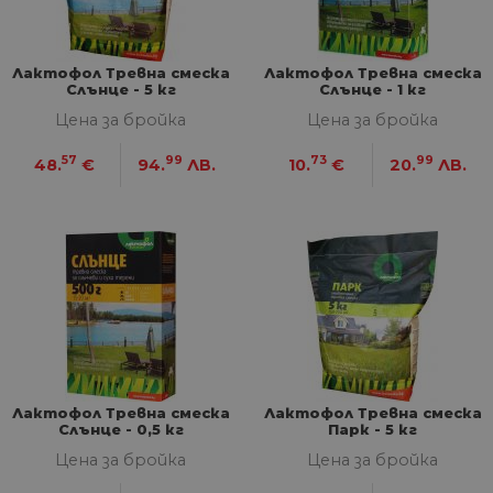
СТАТИСТИЧЕСКИ
МАРКЕТИНГOВИ
Лактофол Тревна смеска
Лактофол Тревна смеска
Слънце - 5 кг
Слънце - 1 кг
ФУНКЦИОНАЛНИ
Цена за бройка
Цена за бройка
57
99
73
99
НЕКЛАСИФИЦИРАНИ
48.
€
94.
ЛВ.
10.
€
20.
ЛВ.
Строго необходими
Статистически
Маркетингoви
Функционални
Некласифицирани
Строго необходимите бисквитки позволяват
основната функционалност на уебсайта, като
потребителско влизане и управление на
Лактофол Тревна смеска
Лактофол Тревна смеска
акаунта. Уебсайтът не може да се използва
Слънце - 0,5 кг
Парк - 5 кг
правилно без строго необходими бисквитки.
Цена за бройка
Цена за бройка
Доставчик
/
Валиден
Име
Оп
Домейн
до