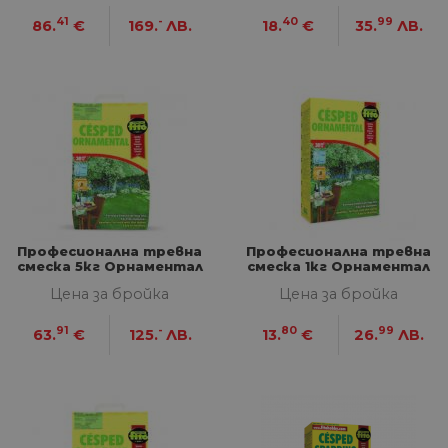
41
-
40
99
86.
€
169.
ЛВ.
18.
€
35.
ЛВ.
Професионална тревна
Професионална тревна
смеска 5кг Орнаментал
смеска 1кг Орнаментал
Цена за бройка
Цена за бройка
91
-
80
99
63.
€
125.
ЛВ.
13.
€
26.
ЛВ.