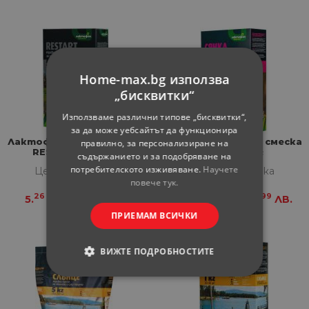
Home-max.bg използва
„бисквитки“
Използваме различни типове „бисквитки“,
за да може уебсайтът да функционира
Лактофол Тревна смеска
Лактофол Тревна смеска
правилно, за персонализиране на
RESTART - 0,5 кг
Сянка - 1 кг
съдържанието и за подобряване на
потребителското изживяване.
Научете
Цена за бройка
Цена за бройка
повече тук.
26
29
73
99
5.
€
10.
ЛВ.
10.
€
20.
ЛВ.
ПРИЕМАМ ВСИЧКИ
ВИЖТЕ ПОДРОБНОСТИТЕ
СТРОГО НЕОБХОДИМИ