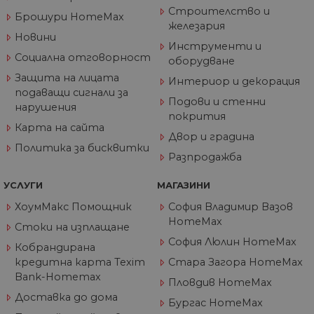
актуализира все
Строителство и
път, когато данн
Брошури HomeMax
се изпращат до
железария
Google Analytics.
Новини
Инструменти и
_gid
1 ден
Тази бисквитка е
Google
Социална отговорност
оборудване
зададена от Goog
LLC
Analytics. Той
.home-
Защита на лицата
Интериор и декорация
съхранява и
max.bg
подаващи сигнали за
актуализира
Подови и стенни
уникална стойно
нарушения
за всяка посетен
покрития
страница и се
Карта на сайта
използва за
Двор и градина
отчитане и
Политика за бисквитки
проследяване на
Разпродажба
показванията на
страницата.
УСЛУГИ
МАГАЗИНИ
_gat_UA-
.home-
55
Това е бисквитка
60811516-1
max.bg
секунди
тип шаблон,
ХоумМакс Помощник
София Владимир Вазов
зададена от Goog
HomeMax
Analytics, където
Стоки на изплащане
елементът на
София Люлин HomeMax
шаблона в имет
Кобрандирана
съдържа уникал
кредитна карта Texim
Стара Загора HomeMax
идентификацион
номер на акаунт
Bank-Homemax
или уебсайта, за
Пловдив HomeMax
който се отнася.
Доставка до дома
Това е вариация 
Бургас HomeMax
бисквитката _gat,