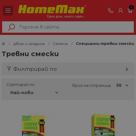
0
Двор и градина
Семена
Специални тревни смески
Тревни смески
Филтрирай по
Сортирай по
брой на страница