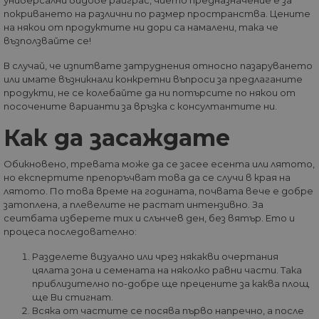
Връщане след 30
Doubleclick
минути ще се сч
покриването на различни по размер пространства. Цените
предостав
за ново посещен
на някои от продуктите ни дори са намалени, така че
информаци
но за завръщащ 
това как
възползвайте се!
посетител.
крайният
потребите
_ga_32J9YV418P
.home-
1 година
Тази бисквитка с
В случай, че изпитвате затруднения относно пазаруването
използва
max.bg
1 месец
използва от Goog
уебсайта и
или имате възникнали конкретни въпроси за предлаганите
Analytics за
реклама, к
продукти, не се колебайте да ни потърсите по някои от
запазване на
крайният
състоянието на
посочените варианти за връзка с консултантите ни.
потребите
сесията.
да е видял
да посети
Как да засаждате
__utmc
Сесия
Това е една от
Google
посочения
четирите основн
LLC
уебсайт.
бисквитки,
.home-
Обикновено, тревата може да се засее есента или лятото,
зададени от
max.bg
test_cookie
14
Тази бискв
Google LLC
услугата Google
но експертите препоръчват това да се случи в края на
минути
задава от
.doubleclick.net
Analytics, която
58
DoubleClic
лятото. По това време на годината, почвата вече е добре
позволява на
секунди
(която е
собствениците н
затоплена, а плевелите не растат интензивно. За
собственос
уебсайтове да
сеитбата изберете тих и слънчев ден, без вятър. Ето и
Google), за
проследяват
определи 
процеса последователно:
поведението на
браузърът
посетителите и д
посетителя
измерват
Разделете визуално или чрез някакви очертания
уебсайта
ефективността н
поддържа
цялата зона и семената на няколко равни части. Така
сайта. Той не се
бисквитки.
приблизително по-добре ще прецените за каква площ
използва в
повечето сайтове
ще Ви стигнат.
_fbp
2 месеца
Използва с
Meta Platform
но е настроен да
4
Facebook з
Всяка от частите се посява първо напречно, а после
Inc.
позволява