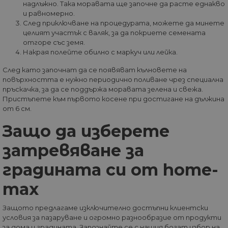
седмици
доставяне 
.home-max.bg
оперативна
надлъжно. Така моравата ще започне да расте еднакво
поредица 
съвместимост с п
и равномерно.
рекламни
старата версия н
продукти, 
След приключване на процедурата, можете да минете
кода на Google
наддаване 
Analytics, известе
целият участък с валяк, за да покриете семената
реално вр
като Urchin. В те
отгоре със земя.
трети стра
по-стари версии
рекламода
Накрая полейте обилно с маркуч или лейка.
това беше
използвано в
_gcl_au
2 месеца
Тази бискв
Google LLC
комбинация с
След като започнат да се появяват кълновете на
4
задава от
.home-max.bg
бисквитката __u
седмици
Doubleclick
повърхността е нужно периодично поливане чрез специална
за идентифицир
предостав
на нови сесии /
пръскачка, за да се поддържа моравата зелена и свежа.
информаци
посещения за
Пристъпете към първото косене при достигане на дължина
това как
завръщащи се
крайният
от 6 см.
посетители. Кога
потребите
се използва от
използва
Google Analytics,
Защо да изберете
уебсайта и
това винаги е
реклама, к
бисквитка на
крайният
затревяване за
сесията, която се
потребите
унищожава, кога
да е видял
потребителят
градината си от home-
да посети
затвори браузър
посочения
си. Следователно
уебсайт.
когато се разгле
max
като постоянна
бисквитка,
вероятно е да е
Защото предлагаме изключително достъпни клиентски
различна
технология за
условия за пазаруване и огромно разнообразие от продукти
настройка на
за дома и градината. Запознайте се с нашия богат избор на