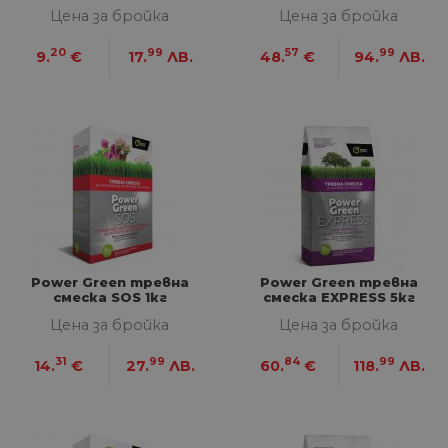
Цена за бройка
Цена за бройка
20
99
57
99
9.
€
17.
ЛВ.
48.
€
94.
ЛВ.
Power Green тревна
Power Green тревна
смеска SOS 1кг
смеска EXPRESS 5кг
Цена за бройка
Цена за бройка
31
99
84
99
14.
€
27.
ЛВ.
60.
€
118.
ЛВ.