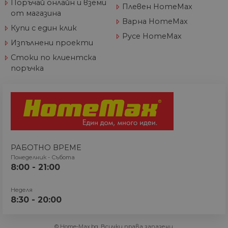
Поръчай онлайн и вземи
която се използв
Плевен HomeMax
за ограничаване
от магазина
количеството
Варна HomeMax
данни, записани 
Купи с един клик
Google на
Русе HomeMax
уебсайтове с гол
Изпълнени проекти
трафик.
Стоки по клиентска
_ga_J9P1896266
.home-
1 година
Тази бисквитка с
поръчка
max.bg
1 месец
използва от Goog
Analytics за
запазване на
състоянието на
сесията.
_ga
1 година
Името на тази
Google
1 месец
бисквитка е
LLC
свързано с Googl
.home-
Universal Analytic
max.bg
което е значител
РАБОТНО ВРЕМЕ
актуализация на
по-често
Понеделник - Събота
използваната
8:00 - 21:00
услуга за анализ 
Google. Тази
бисквитка се
Неделя
използва за
разграничаване 
8:30 - 20:00
уникални
потребители чре
присвояване на
произволно
© Home-Max.bg. Всички права запазени.