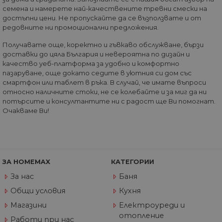
бисквитката.
семена и намерете най-качествените тревни смески на
__utmz
5 месеца
Това е една от
достъпни цени. Не пропускайте да се възползвате и от
Google
4
четирите основн
LLC
редовните ни промоционални предложения.
седмици
„бисквитки“,
.home-
зададени от
max.bg
Получавате още, коректно и гъвкаво обслужване, бързи
услугата Google
Analytics, която
доставки до цяла България и невероятна по дизайн и
позволява на
качество уеб-платформа за удобно и комфортно
собствениците н
пазаруване, още докато седите в уютния си дом със
уебсайтове да
проследяват
смартфон или таблет в ръка. В случай, че имате въпроси
показателя за
относно наличните стоки, не се колебайте и за миг да ни
поведение на
посетителите за
потърсите и консултантите ни с радост ще Ви помогнат.
ефективността н
Очакваме Ви!
сайта. Тази
бисквитка
идентифицира
източника на
трафик към сайта
така че Google
Analytics може да
ЗА HOMEMAX
КАТЕГОРИИ
каже на
собствениците н
За нас
Баня
сайта откъде са
дошли
Общи условия
Кухня
посетителите пр
пристигането им
Магазини
Електроуреди и
сайта. Бисквитка
има живот от 6
отопление
месеца и се
Работи при нас