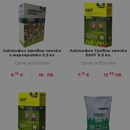
Лактофол тревна смеска
Лактофол Тревна смеска
с маргаритки 0,5 кг
EASY 0.5 кг.
Цена за бройка
Цена за бройка
18
-
15
98
8.
€
16.
ЛВ.
7.
€
13.
ЛВ.