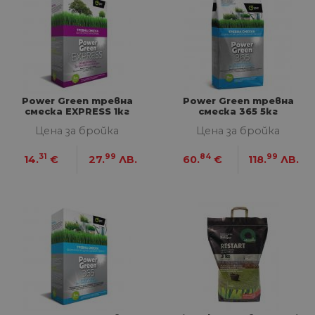
Power Green тревна
Power Green тревна
смеска EXPRESS 1кг
смеска 365 5кг
Цена за бройка
Цена за бройка
31
99
84
99
14.
€
27.
ЛВ.
60.
€
118.
ЛВ.