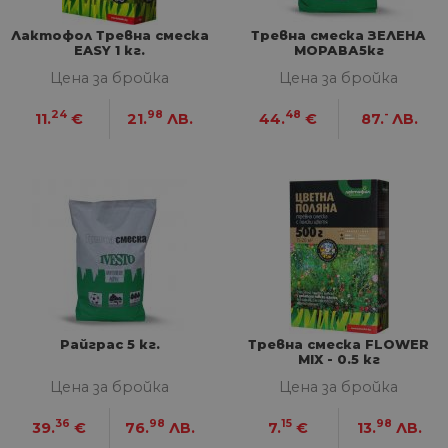
Лактофол Тревна смеска
Тревна смеска ЗЕЛЕНА
EASY 1 кг.
МОРАВА5кг
Цена за бройка
Цена за бройка
24
98
48
-
11.
€
21.
ЛВ.
44.
€
87.
ЛВ.
Райграс 5 кг.
Тревна смеска FLOWER
MIX - 0.5 кг
Цена за бройка
Цена за бройка
36
98
15
98
39.
€
76.
ЛВ.
7.
€
13.
ЛВ.