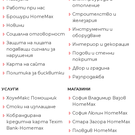
отопление
Работи при нас
Строителство и
Брошури HomeMax
железария
Новини
Инструменти и
Социална отговорност
оборудване
Защита на лицата
Интериор и декорация
подаващи сигнали за
Подови и стенни
нарушения
покрития
Карта на сайта
Двор и градина
Политика за бисквитки
Разпродажба
УСЛУГИ
МАГАЗИНИ
ХоумМакс Помощник
София Владимир Вазов
HomeMax
Стоки на изплащане
София Люлин HomeMax
Кобрандирана
кредитна карта Texim
Стара Загора HomeMax
Bank-Homemax
Пловдив HomeMax