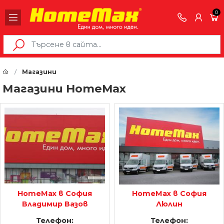
0
Магазини
Магазини HomeMax
HomeMax в София
HomeMax в София
Владимир Вазов
Люлин
Телефон:
Телефон: