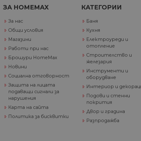
_gcl_au
Go
__utmz
Goog
ЗА HOMEMAX
КАТЕГОРИИ
.h
LLC
.hom
max.
За нас
Баня
Общи условия
Кухня
Магазини
Електроуреди и
_gid
Goog
отопление
LLC
Работи при нас
.hom
max.
Строителство и
Брошури HomeMax
железария
_gat_UA-
.hom
Новини
60811516-1
max.
Инструменти и
Социална отговорност
оборудване
Защита на лицата
Интериор и декорац
_ga_J9P1896266
.hom
подаващи сигнали за
max.
Подови и стенни
нарушения
покрития
_ga
Goog
Карта на сайта
LLC
Двор и градина
.hom
Политика за бисквитки
max.
Разпродажба
__utma
Goog
LLC