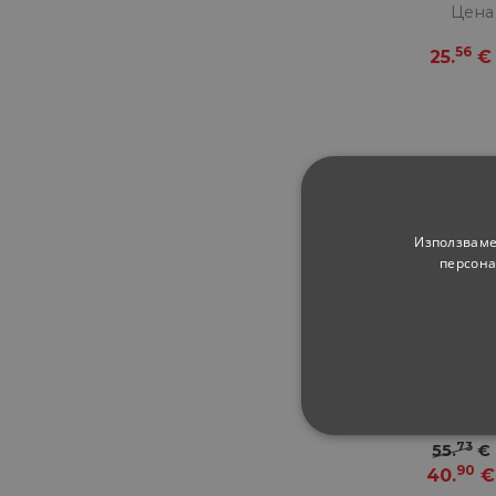
Цена
56
25.
€
Използваме
персона
Соко
Цена
СТРОГО НЕОБХ
73
55.
€
90
40.
€