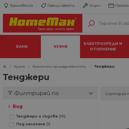
Вдъхновения
Горещи оферти
Услуги
Програм
ЕЛЕКТРОУРЕДИ И
БАНЯ
КУХНЯ
ОТОПЛЕНИЕ
Кухня
Кухненски принадлежности
Тенджери
Тенджери
Филтрирай по
Сортирай 
Вид
Тенджери и съдове
(10)
Под налягане
(1)