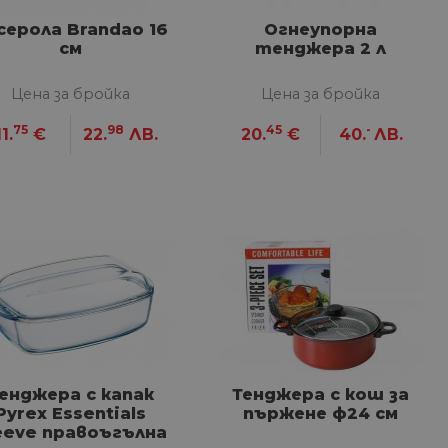
серола Brandao 16
Огнеупорна
см
тенджера 2 л
Цена за бройка
Цена за бройка
75
98
45
-
11.
€
22.
ЛВ.
20.
€
40.
ЛВ.
енджера с капак
Тенджера с кош за
Pyrex Essentials
пържене ф24 см
eeve правоъгълна