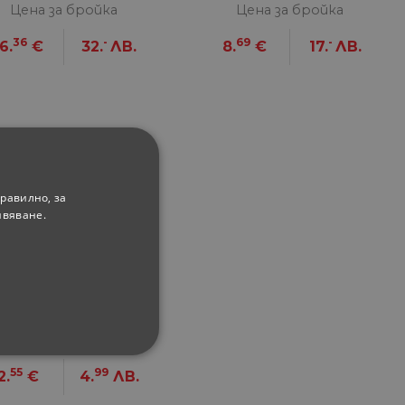
4.5 л
Цена за бройка
Цена за бройка
36
-
69
-
6.
€
32.
ЛВ.
8.
€
17.
ЛВ.
равилно, за
ивяване.
шница за пара 14
см
Цена за бройка
ФУНКЦИОНАЛНИ
55
99
2.
€
4.
ЛВ.