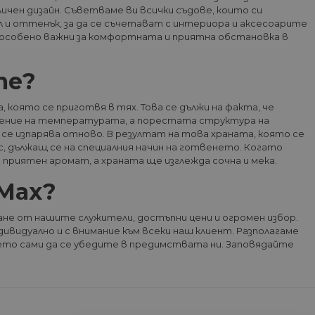
на посетителите.
ичен дизайн. Съветваме ви всички съдове, които си
л и оттенък, за да се съчетават с интериора и аксесоарите
са особено важни за комфортната и приятна обстановка в
Описание
те?
ата Google Analytics,
 сесиите на потребителя
която се приготвя в тях. Това се дължи на факта, че
яват поведението на
е на прегледи на
сквитка определя нови
ление на температурата, а порестата структура на
ктуализира всеки път,
 се изпарява отново. В резултат на това храната, която се
ост от потребител в
едпочитанията на
с, дължащ се на специалния начин на готвенето. Когато
, дори ако потребителят
сайтове; тя може също
ти ще се счита за ново
а новата или старата
приятен аромат, а храната ще изглежда сочна и мека.
Max?
а състоянието на сесията.
информация за това как
а, която крайният
 уебсайт.
ане от нашите служители, достъпни цени и огромен избор.
ата Google Analytics,
яват поведението на
ност на Google), за да
ивидуално и с внимание към всеки наш клиент. Разполагаме
е използва в повечето
оддържа бисквитки.
където сами да се убедите в предимствата ни. Заповядайте
 с по-старата версия на
ри версии това беше
иране на нови сесии /
 Google Analytics, това
рекламни продукти, като
потребителят затвори
ели
на бисквитка, вероятно е