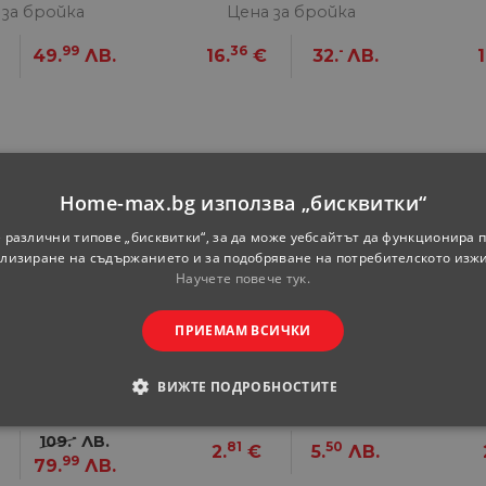
 за бройка
Цена за бройка
99
36
-
49.
ЛВ.
16.
€
32.
ЛВ.
1
27%
Home-max.bg използва „бисквитки“
отстъпка
 различни типове „бисквитки“, за да може уебсайтът да функционира п
лизиране на съдържанието и за подобряване на потребителското изж
Научете повече тук.
ПРИЕМАМ ВСИЧКИ
варка 8 л
Кошница за пара 16
Ко
см
ВИЖТЕ ПОДРОБНОСТИТЕ
 за бройка
Цена за бройка
ОДИМИ
СТАТИСТИЧЕСКИ
МАРКЕТИНГOВИ
-
109.
ЛВ.
81
50
2.
€
5.
ЛВ.
99
79.
ЛВ.