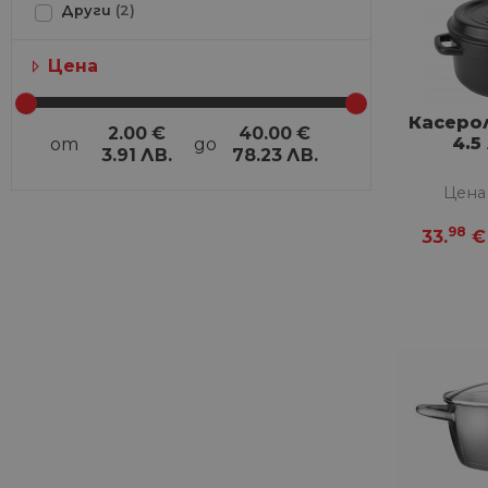
Други
(2)
Цена
Касеро
2.00
€
40.00
€
4.5
от
до
3.91
ЛВ.
78.23
ЛВ.
Цена
98
33.
€