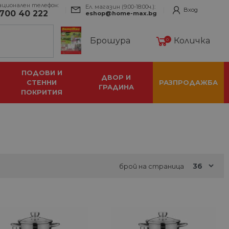
ационален телефон:
Ел. магазин (9:00-18:00ч.):
Вход
700 40 222
eshop@home-max.bg
Брошура
Количка
0
ПОДОВИ И
ДВОР И
СТЕННИ
РАЗПРОДАЖБА
ГРАДИНА
ПОКРИТИЯ
брой на страница