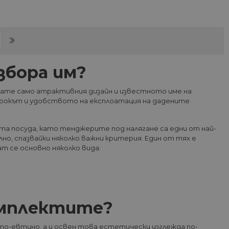
nt)
сифицирани
збора им?
изане и управление на
дате само атрактивния дизайн и известното име на
 срокът и удобството на експлоатация на дадените
между хората и ботовете.
лидни отчети за
та посуда, като тенджерите под налягане са едни от най-
о, спазвайки няколко важни критерия. Един от тях е
т се основно няколко вида:
ъгласието на потребителя
йствие със сайта. Той
 отношение на различни
арантира, че техните
омплектите?
k.bg, за да запомни
по-евтино, а и освен това естетически изглежда по-