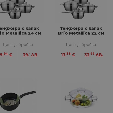
енджера с капак
Тенджера с капак
io Metallica 24 см
Brio Metallica 22 см
Цена за бройка
Цена за бройка
94
-
38
99
9.
€
39.
ЛВ.
17.
€
33.
ЛВ.