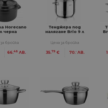
ла Horecano
Тенджера под
Т
 л черна
налягане Brio 9 л
Br
 за бройка
Цена за бройка
46
79
-
66.
ЛВ.
35.
€
70.
ЛВ.
1