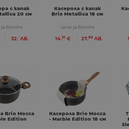
ра с капак
Касерола с капак
Ка
tallica 20 см
Brio Metallica 18 см
 за бройка
Цена за бройка
-
31
99
32.
ЛВ.
14.
€
27.
ЛВ.
а Brio Mocca
Касерола Brio Mocca
Т
ble Edition
- Marble Edition 18 см
Sl