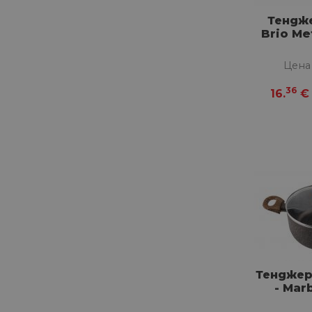
Тендже
Brio Me
Цена
36
16.
€
Тенджер
- Mar