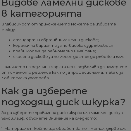
Видове ламелни дискове
__utmz
5 месеца
Това е една от
Google
в категорията
4
четирите основн
LLC
седмици
„бисквитки“,
.home-
зададени от
max.bg
услугата Google
В зависимост от приложението можете да избирате
Analytics, която
между:
позволява на
собствениците н
стандартни абразивни ламелни дискове;
уебсайтове да
проследяват
керамични варианти за по-висока издръжливост;
показателя за
прави модели за равномерно шлайфане;
поведение на
посетителите за
скосени дискове за по-лесен достъп до ръбове и ъгли.
ефективността н
сайта. Тази
Наличието на различни марки и цени позволява да намерите
бисквитка
оптималното решение както за професионална, така и за
идентифицира
източника на
любителска употреба.
трафик към сайта
така че Google
Как да изберете
Analytics може да
каже на
собствениците н
подходящ диск шкурка?
сайта откъде са
дошли
посетителите пр
За да изберете правилния диск шкурка или ламелен диск за
пристигането им
сайта. Бисквитка
ъглошлайф, обърнете внимание на следното:
има живот от 6
месеца и се
1. Материалът, който ще обработвате – метал, дърво или
актуализира все