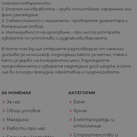
смесени повърхности.
път, когато данн
се изпращат до
2. Етапът на обработка – грубо почистване, оформяне или
Google Analytics.
фино заглаждане.
3. Съвместимост с машината – проверете диаметъра и
_gid
1 ден
Тази бисквитка е
Google
зададена от Goog
LLC
вътрешния отвор.
Analytics. Той
.home-
4. Интензивност на използване – при честа употреба
съхранява и
max.bg
актуализира
изберете по-устойчиви и издръжливи варианти.
уникална стойно
за всяка посетен
В Home-max.bg ще откриете разнообразие от ламелни
страница и се
дискове за ъглошлайф, подходящи както за метал, така и
използва за
отчитане и
като за дърво, на конкурентни цени. Разгледайте
проследяване на
предложенията и изберете надеждния диск шкурка, който
показванията на
ще ви осигури прецизна, ефективна и сигурна работа.
страницата.
_gat_UA-
.home-
55
Това е бисквитка
60811516-1
max.bg
секунди
тип шаблон,
зададена от Goog
ЗА HOMEMAX
КАТЕГОРИИ
Analytics, където
елементът на
За нас
Баня
шаблона в имет
съдържа уникал
Общи условия
Кухня
идентификацион
номер на акаунт
или уебсайта, за
Магазини
Електроуреди и
който се отнася.
отопление
Това е вариация 
Работи при нас
бисквитката _gat,
Строителство и
която се използв