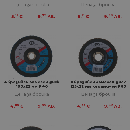
Цена за бройка
Цена за бройка
11
99
11
99
5.
€
9.
ЛВ.
5.
€
9.
ЛВ.
Абразивен ламелен диск
Абразивен ламелен диск
180х22 мм P40
125х22 мм керамичен P60
Цена за бройка
Цена за бройка
85
49
85
49
4.
€
9.
ЛВ.
4.
€
9.
ЛВ.