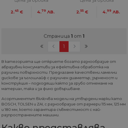
Цена за бройка
Цена за бройка
по
на
по
45
79
55
99
2.
€
4.
ЛВ.
2.
€
4.
ЛВ.
ка
че
пр
се 
бъ
Страница
1
от
1
CookieScriptConsent
1 година
Та
CookieScript
се 
www.home-
(current)
ус
1
max.bg
Net
за
пр
В категорията ще откриете богато разнообразие от
за 
"б
абразивни консумативи за ефективна обработка на
по
различни повърхности. Предлагаме качествени ламелни
дискове за ъглошлайф с различен диаметър, зърненост и
конструкция – подходящи както за грубо отнемане на
материал, така и за фино довършване.
Доставчик
/
Валиден
Име
Описание
Асортиментът включва модели на утвърдени марки като
Домейн
Доставчик
Валиден
до
Име
Описание
BOSCH, TOLSEN и ZAI, с разнообразие от размери 115 мм, 125 мм
Доставчик
/
Домейн
Валиден
до
Име
Описание
__Secure-
.youtube.com
5 месеца
и 180 мм, което гарантира съвместимост с най-
/
Домейн
до
ROLLOUT_TOKEN
4
GeneralAppGenSession
.home-
4
Тази
разпространените машини.
седмици
max.bg
седмици
бисквитка с
__utmb
29
Това е една от
Google
Доставчик
/
Валиден
Име
Описание
2 дни
използва за
минути
четирите основн
LLC
Домейн
до
Какво представлява
управление
55
бисквитки,
.home-