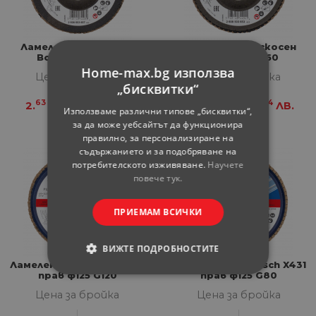
Ламелен диск скосен
Ламелен диск скосен
Bosch ф125 G60
Bosch ф115 G60
Home-max.bg използва
Цена за бройка
Цена за бройка
„бисквитки“
63
14
63
14
2.
€
5.
ЛВ.
2.
€
5.
ЛВ.
Използваме различни типове „бисквитки“,
за да може уебсайтът да функционира
правилно, за персонализиране на
съдържанието и за подобряване на
потребителското изживяване.
Научете
повече тук.
ПРИЕМАМ ВСИЧКИ
ВИЖТЕ ПОДРОБНОСТИТЕ
Ламелен диск Bosch X431
Ламелен диск Bosch X431
прав ф125 G120
прав ф125 G80
СТРОГО НЕОБХОДИМИ
Цена за бройка
Цена за бройка
СТАТИСТИЧЕСКИ