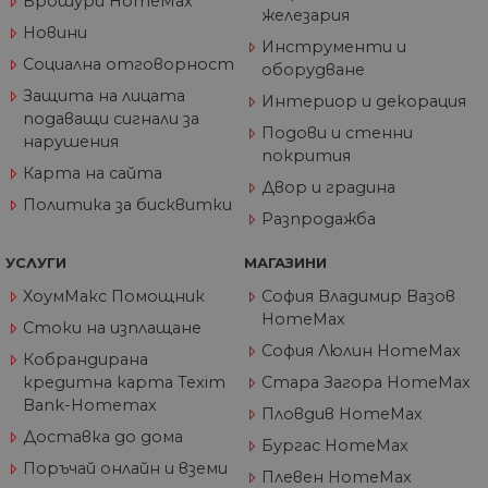
Брошури HomeMax
за ограничаване
железария
количеството
Новини
данни, записани 
Инструменти и
Google на
Социална отговорност
оборудване
уебсайтове с гол
трафик.
Защита на лицата
Интериор и декорация
подаващи сигнали за
_ga_J9P1896266
.home-
1 година
Тази бисквитка с
Подови и стенни
max.bg
1 месец
използва от Goog
нарушения
Analytics за
покрития
запазване на
Карта на сайта
състоянието на
Двор и градина
сесията.
Политика за бисквитки
Разпродажба
_ga
1 година
Името на тази
Google
1 месец
бисквитка е
LLC
свързано с Googl
.home-
УСЛУГИ
МАГАЗИНИ
Universal Analytic
max.bg
което е значител
ХоумМакс Помощник
София Владимир Вазов
актуализация на
HomeMax
по-често
Стоки на изплащане
използваната
София Люлин HomeMax
услуга за анализ 
Кобрандирана
Google. Тази
кредитна карта Texim
Стара Загора HomeMax
бисквитка се
използва за
Bank-Homemax
разграничаване 
Пловдив HomeMax
уникални
Доставка до дома
потребители чре
Бургас HomeMax
присвояване на
Поръчай онлайн и вземи
произволно
Плевен HomeMax
генериран номе