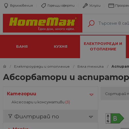
Вдъхновения
Горещи оферти
Услуги
Програм
ЕЛЕКТРОУРЕДИ И
БАНЯ
КУХНЯ
ОТОПЛЕНИЕ
Електроуреди и отопление
Бяла техника
Аспира
Абсорбатори и аспиратори
Категории
Сортирай 
Аксесоари и консумативи
(3)
Филтрирай по