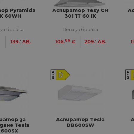
ор Pyramida
Aспиратор Tesy CH
А
K 60WH
301 1T 60 IX
 за бройка
Цена за бройка
-
86
-
139.
ЛВ.
106.
€
209.
ЛВ.
1
ратор за
Аспиратор Tesla
А
дане Tesla
DB600SW
T600SX