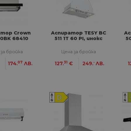
атор Crown
Аспиратор TESY BC
Ас
0BK 68410
511 1T 60 PI, инокс
5
 за бройка
Цена за бройка
07
31
-
174.
ЛВ.
127.
€
249.
ЛВ.
1