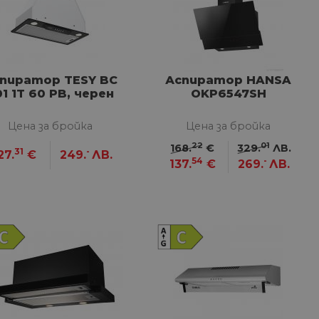
пиратор TESY BC
Аспиратор HANSA
01 1T 60 PB, черен
OKP6547SH
Цена за бройка
Цена за бройка
22
01
168.
€
329.
ЛВ.
31
-
27.
€
249.
ЛВ.
54
-
137.
€
269.
ЛВ.