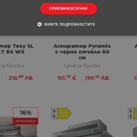
ПРИЕМАМ ВСИЧКИ
ВИЖТЕ ПОДРОБНОСТИТЕ
ОДИМИ
СТАТИСТИЧЕСКИ
МАРКЕТИНГOВИ
тор Tesy SL
Аспиратор Pyramis
2T 60 WX
с черно стъкло 60
РАНИ
см
 за бройка
Цена за бройка
99
75
01
218.
ЛВ.
101.
€
199.
ЛВ.
1
обходими
Статистически
Маркетингoви
Функционални
Некла
витки позволяват основната функционалност на уебсайта, като потребителско вл
е да се използва правилно без строго необходими бисквитки.
Доставчик
/
Валиден
Описание
16%
Домейн
до
29
Тази бисквитка се използва за разграничаване 
Cloudflare
отстъпка
минути
Това е от полза за уебсайта, за да се правят ва
Inc.
57
използването на техния уебсайт.
.onesignal.com
секунди