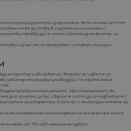
а, която крайният
 уебсайт.
ата Google Analytics,
яват поведението на
ност на Google), за да
е използва в повечето
оддържа бисквитки.
 с по-старата версия на
 които посреща директно изпаренията. Вече голяма част от
ри версии това беше
стване може да става в съдомиялна или на ръка с
иране на нови сесии /
решетка, трябва да се смени и въглеродния филтър, но
 Google Analytics, това
рекламни продукти, като
потребителят затвори
ели
на бисквитка, вероятно е
ротивен случай те се натрупват и стават сериозно
информация за това как
гата Google Analytics,
а, която крайният
ват показателя за
м
 уебсайт.
бисквитка идентифицира
е да каже на
истигането им на сайта.
ежду аспиратор и абсорбатор. Въпреки че и двете се
т, когато данните се
о абсорбаторът рециркулира въздуха. По-ефективен е
нтаж.
 и актуализира уникална
 квадратурата на помещението. Ако помещението Ви
не и проследяване на
няма да е приятно за Вас и Вашите гости да се надвиквате с
Капацитетът на аспиратора, който Ви е необходим можете да
, където елементът на
ния ще Ви покажат максималния дебит на аспиратора, който
ер на акаунта или
_gat, която се използва за
уебсайтове с голям
не по-малко от 750 м2/h максимален дебит.