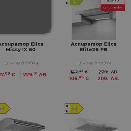
отстъпка
ФУНКЦИОНАЛНИ
Аспиратор Elica
Аспиратор Elica
Missy IX 60
Elite26 PB
Цена за бройка
Цена за бройка
65
-
142.
€
279.
ЛВ.
09
01
17.
€
229.
ЛВ.
86
-
сифицирани
106.
€
209.
ЛВ.
изане и управление на
между хората и ботовете.
лидни отчети за