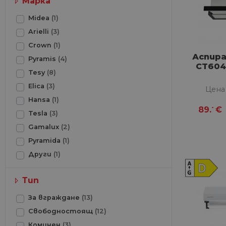
Марка
Midea
(1)
Arielli
(3)
Crown
(1)
Аспир
Pyramis
(4)
CT604
Tesy
(8)
Elica
(3)
Цена
Hansa
(1)
-
89.
€
Tesla
(3)
Gamalux
(2)
Pyramida
(1)
Други
(1)
Тип
За вграждане
(13)
Свободностоящ
(12)
Коминен
(3)