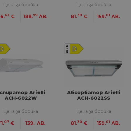
Цена за бройка
Цена за бройка
63
99
30
01
6.
€
188.
ЛВ.
81.
€
159.
ЛВ.
спиратор Arielli
Абсорбатор Arielli
ACH-6022W
ACH-6022SS
Цена за бройка
Цена за бройка
07
-
30
01
1.
€
139.
ЛВ.
81.
€
159.
ЛВ.