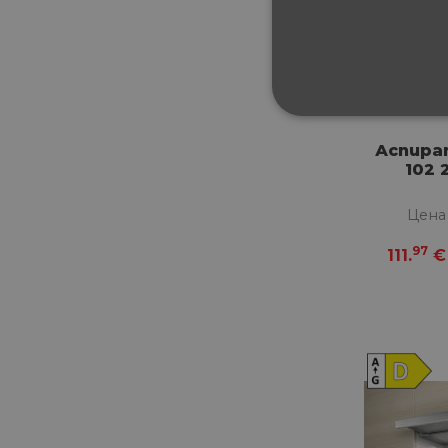
СТРОГО НЕОБХ
Аспира
102 
НЕКЛАСИФИЦИ
Цена
97
111.
€
Строго не
Строго необходимите биск
акаунта. Уебсайтът не мож
Име
__cf_bm