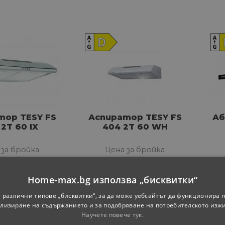
тор TESY FS
Аспиратор TESY FS
Аб
2T 60 IX
404 2T 60 WH
 за бройка
Цена за бройка
-
86
-
€
239.
ЛВ.
106.
€
209.
ЛВ.
1
Home-max.bg използва „бисквитки“
 различни типове „бисквитки“, за да може уебсайтът да функционира п
лизиране на съдържанието и за подобряване на потребителското изж
Научете повече тук.