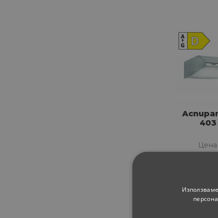
Аспира
403 
Цена
20
122.
Използваме
персона