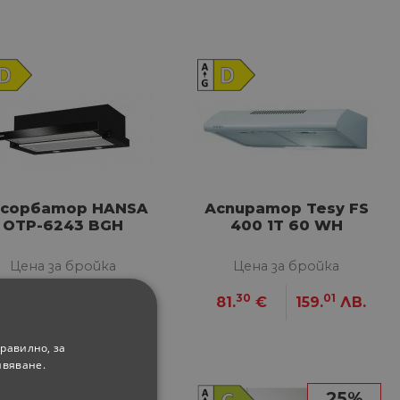
сорбатор HANSA
Аспиратор Tesy FS
OTP-6243 BGH
400 1T 60 WH
Цена за бройка
Цена за бройка
09
01
30
01
17.
€
229.
ЛВ.
81.
€
159.
ЛВ.
равилно, за
ивяване.
25%