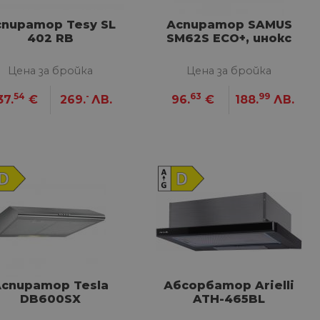
спиратор Tesy SL
Аспиратор SAMUS
402 RB
SM62S ECO+, инокс
Цена за бройка
Цена за бройка
54
-
63
99
37.
€
269.
ЛВ.
96.
€
188.
ЛВ.
спиратор Tesla
Абсорбатор Arielli
DB600SX
ATH-465BL