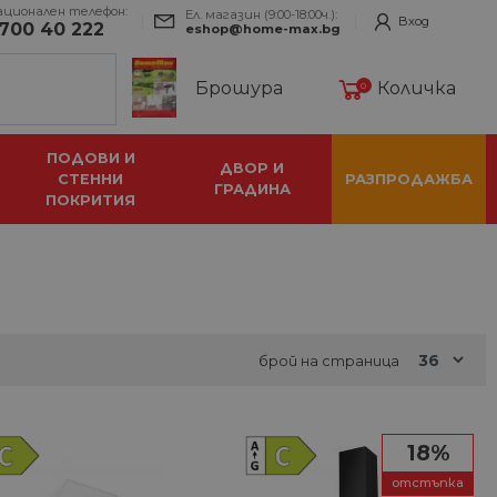
ационален телефон:
Ел. магазин (9:00-18:00ч.):
Вход
700 40 222
eshop@home-max.bg
Брошура
Количка
0
ПОДОВИ И
ДВОР И
СТЕННИ
РАЗПРОДАЖБА
ГРАДИНА
ПОКРИТИЯ
брой на страница
18%
отстъпка