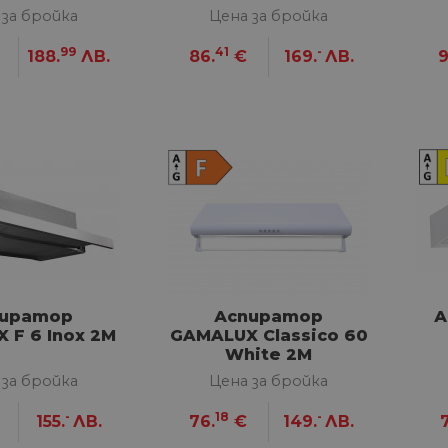
 за бройка
Цена за бройка
99
41
-
188.
ЛВ.
86.
€
169.
ЛВ.
9
пиратор
Аспиратор
А
 F 6 Inox 2M
GAMALUX Classico 60
White 2M
 за бройка
Цена за бройка
-
18
-
155.
ЛВ.
76.
€
149.
ЛВ.
7