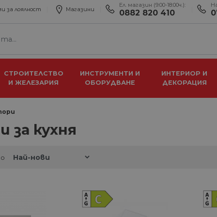
Ел. магазин (9:00-18:00ч.):
Н
и за лоялност
Магазини
0882 820 410
0
СТРОИТЕЛСТВО
ИНСТРУМЕНТИ И
ИНТЕРИОР И
И ЖЕЛЕЗАРИЯ
ОБОРУДВАНЕ
ДЕКОРАЦИЯ
тори
 за кухня
по