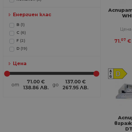
Аспират
Енергиен клас
WH
B
(1)
Цена
С
(6)
07
F
(2)
71.
€
D
(19)
Цена
71.00
€
137.00
€
от
до
138.86
ЛВ.
267.95
ЛВ.
Аспи
вграж
D