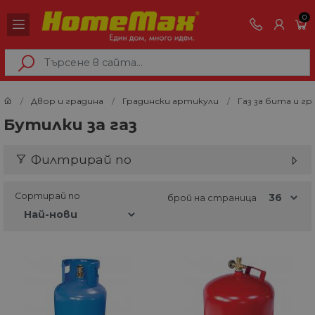
0
Двор и градина
Градински артикули
Газ за бита и г
Бутилки за газ
Филтрирай по
Сортирай по
брой на страница