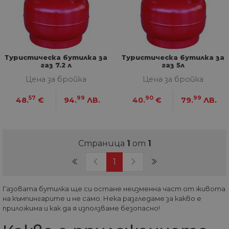
Туристическа бутилка за
Туристическа бутилка за
газ 7.2 л
газ 5л
Цена за бройка
Цена за бройка
57
99
90
99
48.
€
94.
ЛВ.
40.
€
79.
ЛВ.
Страница
1
от
1
(current)
1
Газовата бутилка ще си остане неизменна част от живота
на къмпингарите и не само. Нека разгледаме за какво е
приложима и как да я използваме безопасно!