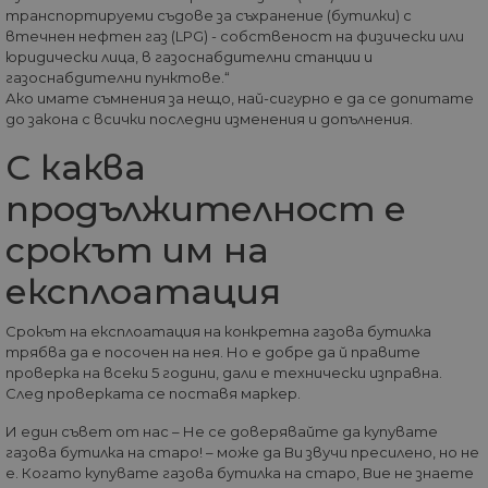
транспортируеми съдове за съхранение (бутилки) с
ФУНКЦИОНАЛНИ
втечнен нефтен газ (LPG) - собственост на физически или
юридически лица, в газоснабдителни станции и
газоснабдителни пунктове.“
НЕКЛАСИФИЦИРАНИ
Ако имате съмнения за нещо, най-сигурно е да се допитате
до закона с всички последни изменения и допълнения.
С каква
Строго необходими
Статистически
продължителност е
Маркетингoви
Функционални
срокът им на
Некласифицирани
експлоатация
Строго необходимите бисквитки позволяват
основната функционалност на уебсайта, като
потребителско влизане и управление на
Срокът на експлоатация на конкретна газова бутилка
акаунта. Уебсайтът не може да се използва
трябва да е посочен на нея. Но е добре да й правите
правилно без строго необходими бисквитки.
проверка на всеки 5 години, дали е технически изправна.
Доставчик
/
Валиден
След проверката се поставя маркер.
Име
Оп
Домейн
до
И един съвет от нас – Не се доверявайте да купувате
__cf_bm
29
Та
Cloudflare
минути
из
газова бутилка на старо! – може да Ви звучи пресилено, но не
Inc.
57
ра
.onesignal.com
е. Когато купувате газова бутилка на старо, Вие не знаете
секунди
ме