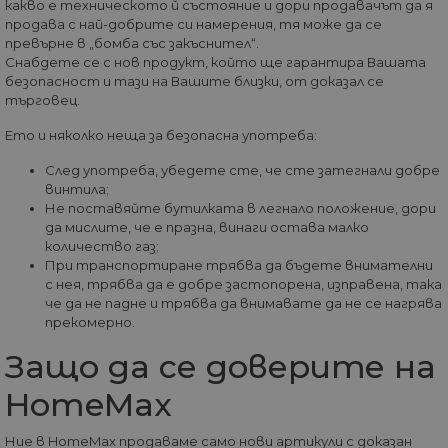
какво е техническото й състояние и дори продавачът да я
бот
от 
продава с най-добрите си намерения, тя може да се
уеб
превърне в „бомба със закъснител“.
пр
Снабдете се с нов продукт, който ще гарантира Вашата
от
из
безопасност и тази на Вашите близки, от доказал се
те
търговец.
G_ENABLED_IDPS
1 година
Изп
Google LLC
Ето и няколко неща за безопасна употреба:
1 месец
вл
.www.home-
max.bg
След употреба, убедете сте, че сте затегнали добре
VISITOR_PRIVACY_METADATA
5 месеца
Та
YouTube
винтила;
4
из
.youtube.com
седмици
съ
Не поставяйте бутилката в легнало положение, дори
съ
да мислите, че е празна, винаги остава малко
по
количество газ;
Google Privacy Policy
из
по
При транспортиране трябва да бъдете внимателни
тя
с нея, трябва да е добре застопорена, изправена, така
вз
че да не падне и трябва да внимавате да не се нагрява
със
за
прекомерно.
съ
по
Защо да се доверите на
от
ра
по
HomeMax
на
по
ка
Ние в HomeMax продаваме само нови артикули с доказан
че