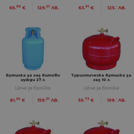
96
01
91
-
65.
€
129.
ЛВ.
63.
€
125.
ЛВ.
Бутилка за газ битови
Туристическа бутилка за
нужди 27 л
газ 10 л
Цена за бройка
Цена за бройка
30
01
73
-
81.
€
159.
ЛВ.
55.
€
109.
ЛВ.