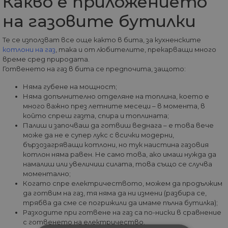
Какво е приложението
на газовите бутилки
Те се използват все още както в бита, за кухненските
котлони на газ
, така и от любителите, прекарващи много
време сред природата.
Готвенето на газ в бита се предпочита, защото:
Няма губене на мощност;
Няма допълнително отделяне на топлина, което е
много важно през летните месеци – в момента, в
който спреш газта, спира и топлината;
Палиш и започваш да готвиш веднага – е това вече
може да не е супер лукс с всички модерни,
бързозагряващи котлони, но тук наистина газовия
котлон няма равен. Не само това, ако имаш нужда да
намалиш или увеличиш силата, това също се случва
моментално;
Когато спре електричеството, можем да продължим
да готвим на газ, тя няма да ни измени (разбира се,
трябва да сме се погрижили да имаме пълна бутилка);
Разходите при готвене на газ са по-ниски в сравнение
с готвенето на електричество.