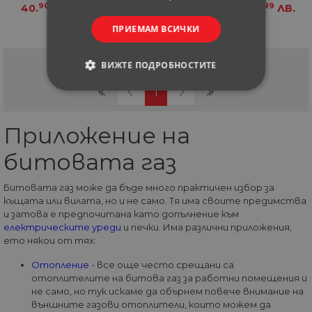
90
99
90
99
40.
€
79.
ЛВ.
40.
€
79.
ЛВ.
ПРИЕМАМ ВСИЧКИ
ВИЖТЕ ПОДРОБНОСТИТЕ
Страница
1
от
1
(current)
1
СТРОГО НЕОБХОДИМИ
Приложение на
СТАТИСТИЧЕСКИ
битовата газ
МАРКЕТИНГOВИ
Битовата газ може да бъде много практичен избор за
ФУНКЦИОНАЛНИ
къщата или вилата, но и не само. Тя има своите предимства
и затова е предпочитана като допълнение към
НЕКЛАСИФИЦИРАНИ
електрическите уреди
и печки. Има различни приложения,
ето някои от тях:
Отопление
- все още често срещани са
отоплителите на битова газ за работни помещения и
не само, но тук искаме да обърнем повече внимание на
Строго необходими
Статистически
външните газови отоплители, които можем да