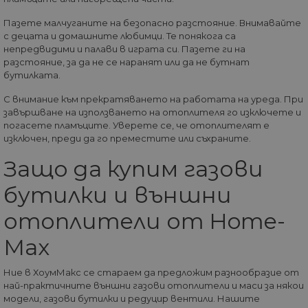
Пазете малчуганите на безопасно разстояние. Внимавайте
с децата и домашните любимци. Те понякога са
непредвидими и палави в играта си. Пазете ги на
Доставчик
/
Валиден
Име
Описание
разстояние, за да не се наранят или да не бутнат
Домейн
Доставчик
Валиден
до
Име
Описание
Доставчик
/
Домейн
Валиден
до
бутилката.
Име
Описание
__Secure-
.youtube.com
5 месеца
/
Домейн
до
ROLLOUT_TOKEN
4
GeneralAppGenSession
.home-
4
Тази
С внимание към прекратяването на работата на уреда. При
седмици
max.bg
седмици
бисквитка с
__utmb
29
Това е една от
Google
Доставчик
/
Валиден
завършване на използването на отоплителя го изключете и
Име
Описание
2 дни
използва за
минути
четирите основн
LLC
Домейн
до
управление
55
бисквитки,
погасете пламъците. Уверете се, че отоплителят е
.home-
на сесиите
секунди
зададени от
max.bg
изключен, преди да го преместите или съхраните.
YSC
Сесия
Тази бискв
Google LLC
на
услугата Google
настроена 
.youtube.com
потребител
Analytics, която
YouTube з
Защо да купим газови
на уебсайта
позволява на
проследяв
собствениците н
прегледи 
уебсайтове да
вградени
бутилки и външни
проследяват
видеоклип
поведението на
посетителите и д
отоплители от Home-
VISITOR_INFO1_LIVE
5 месеца
Тази бискв
Google LLC
измерват
4
настроена 
.youtube.com
ефективността н
седмици
Youtube, за
Max
сайта. Тази
следи
бисквитка опред
предпочит
нови сесии и
на
посещения и
Ние в ХоумМакс се стараем да предложим разнообразие от
потребител
изтича след 30
видеоклип
най-практичните външни газови отоплители и маси за някои
минути.
Youtube,
Бисквитката се
модели, газови бутилки и редуцир вентили. Нашите
вградени в
актуализира все