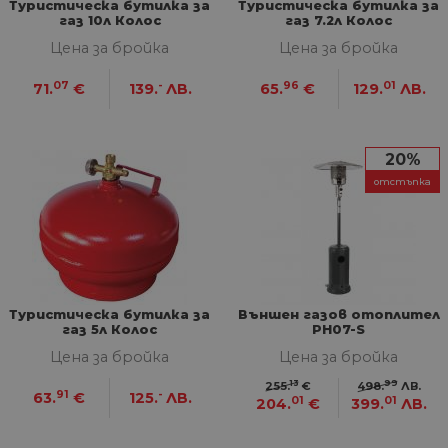
Туристическа бутилка за
Туристическа бутилка за
газ 10л Колос
газ 7.2л Колос
Цена за бройка
Цена за бройка
07
-
96
01
71.
€
139.
ЛВ.
65.
€
129.
ЛВ.
20%
отстъпка
Туристическа бутилка за
Външен газов отоплител
газ 5л Колос
PH07-S
Цена за бройка
Цена за бройка
13
99
255.
€
498.
ЛВ.
91
-
63.
€
125.
ЛВ.
01
01
204.
€
399.
ЛВ.