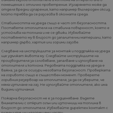
седмици
съ
помещения с отлично проветрение. Изгарянето може да
съ
отделя вредни изпарения, като например въглероден оксид,
по
Google Privacy Policy
из
който трябва да се разсейва в околната среда.
по
тя
Стабилността на уреда също е част от безопасността.
вз
със
Поставете отоплителя на стабилна повърхност, която е
за
устойчива на топлина и не се движи. Избягвайте
съ
поставянето му в близост до запалителни материали, като
по
от
например дърво, хартия или горими газове.
ра
по
Следване на инструкциите за монтаж и поддръжка на уреда
на
ще удължат живота му. Следвайте инструкциите на
по
ка
производителя за сглобяване, запалване и използване на
че
отоплителя и котлона. Редовната поддръжка на уреда е
пр
се 
важна, за да се осигури неговата безопасност. Проверката
бъ
на горивото също е съществен момент. Проверете
горивния резервоар на отоплителя, за да се уверите, че
CookieScriptConsent
1 година
Та
CookieScript
се 
няма изтичане на газ. Не използвайте отоплителя, ако има
www.home-
ус
max.bg
видими изтичания.
Net
за
Пожарна безопасност не е за подценяване. Бъдете
пр
за 
внимателни с открит огън или източници на топлина в
"б
близост до отоплителя. Избягвайте директен контакт с
по
пламъците или нагорещени части.