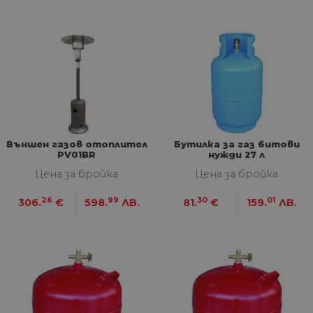
Външен газов отоплител
Бутилка за газ битови
PV01BR
нужди 27 л
Цена за бройка
Цена за бройка
26
99
30
01
306.
€
598.
ЛВ.
81.
€
159.
ЛВ.