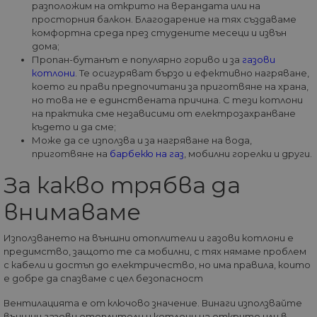
Маркетингoви
Функционални
разположим на открито на верандата или на
просторния балкон. Благодарение на тях създаваме
Некласифицирани
комфортна среда през студените месеци и извън
дома;
Строго необходимите бисквитки позволяват
основната функционалност на уебсайта, като
Пропан-бутанът е популярно гориво и за
газови
потребителско влизане и управление на
котлони
. Те осигуряват бързо и ефективно нагряване,
акаунта. Уебсайтът не може да се използва
което ги прави предпочитани за приготвяне на храна,
правилно без строго необходими бисквитки.
но това не е единствената причина. С тези котлони
Доставчик
/
Валиден
на практика сме независими от електрозахранване
Име
Оп
Домейн
до
където и да сме;
Може да се използва и за нагряване на вода,
__cf_bm
29
Та
Cloudflare
приготвяне на
барбекю на газ
, мобилни горелки и други.
минути
из
Inc.
57
ра
.onesignal.com
секунди
ме
За какво трябва да
бот
от 
внимаваме
уеб
пр
от
из
Използването на външни отоплители и газови котлони е
те
предимство, защото те са мобилни, с тях нямаме проблем
G_ENABLED_IDPS
1 година
Изп
с кабели и достъп до електричество, но има правила, които
Google LLC
1 месец
вл
.www.home-
е добре да спазваме с цел безопасност
max.bg
Вентилацията е от ключово значение. Винаги използвайте
VISITOR_PRIVACY_METADATA
5 месеца
Та
YouTube
4
из
.youtube.com
външни газови отоплители и котлони на открито или в