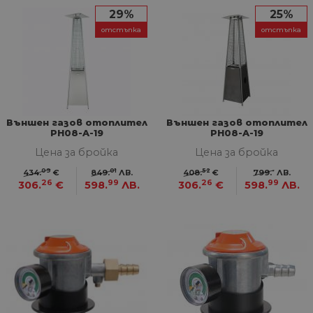
29%
25%
отстъпка
отстъпка
Външен газов отоплител
Външен газов отоплител
PH08-A-19
PH08-A-19
Цена за бройка
Цена за бройка
09
01
52
-
434.
€
849.
ЛВ.
408.
€
799.
ЛВ.
26
99
26
99
306.
€
598.
ЛВ.
306.
€
598.
ЛВ.