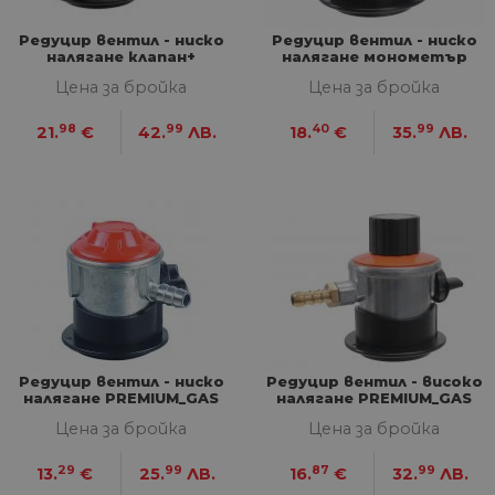
Редуцир вентил - ниско
Редуцир вентил - ниско
налягане клапан+
налягане монометър
монометър PREMIUM_GAS
PREMIUM_GAS
Цена за бройка
Цена за бройка
98
99
40
99
21.
€
42.
ЛВ.
18.
€
35.
ЛВ.
Редуцир вентил - ниско
Редуцир вентил - високо
налягане PREMIUM_GAS
налягане PREMIUM_GAS
Цена за бройка
Цена за бройка
29
99
87
99
13.
€
25.
ЛВ.
16.
€
32.
ЛВ.