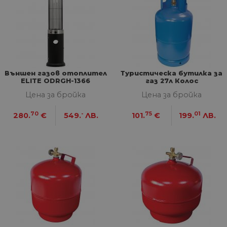
Външен газов отоплител
Туристическа бутилка за
ELITE ODRGH-1366
газ 27л Колос
Цена за бройка
Цена за бройка
70
-
75
01
280.
€
549.
ЛВ.
101.
€
199.
ЛВ.