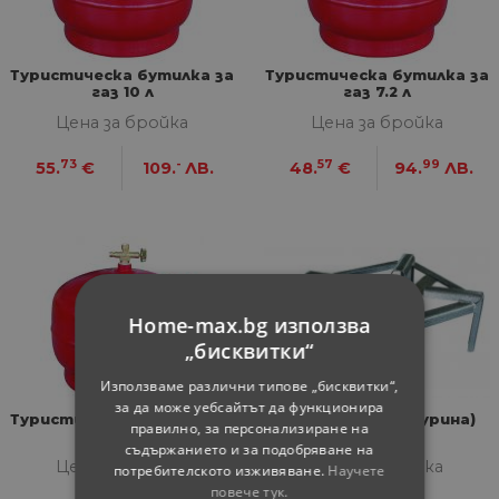
Туристическа бутилка за
Туристическа бутилка за
газ 10 л
газ 7.2 л
Цена за бройка
Цена за бройка
73
-
57
99
55.
€
109.
ЛВ.
48.
€
94.
ЛВ.
Home-max.bg използва
„бисквитки“
Използваме различни типове „бисквитки“,
за да може уебсайтът да функционира
Туристическа бутилка за
Газов котлон (бурина)
правилно, за персонализиране на
газ 5л
съдържанието и за подобряване на
Цена за бройка
Цена за бройка
потребителското изживяване.
Научете
повече тук.