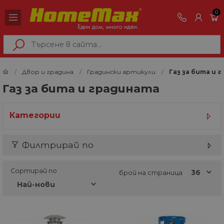
0
Двор и градина
Градински артикули
Газ за бита и 
Газ за бита и градината
Категории
Филтрирай по
Сортирай по
брой на страница