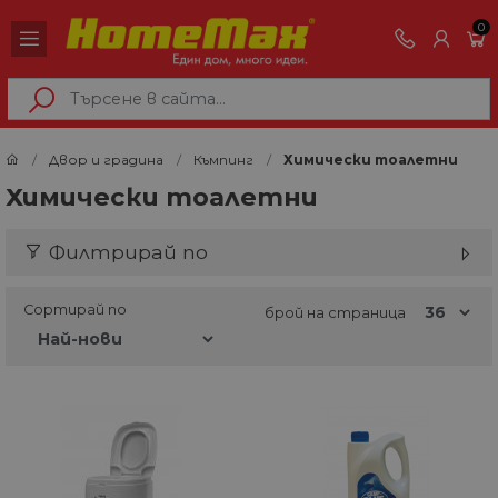
0
Двор и градина
Къмпинг
Химически тоалетни
Химически тоалетни
Филтрирай по
Сортирай по
брой на страница