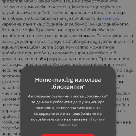
представлява и как работи. Не, не си представяйте
големите химически тоалетни, които се използват по
различни събития. Това е лесно преносима вещ, която да
натоварите в колата на път за почивката на
къмпинг
,
каравана, палатка, двудневния риболов или целодневното
влизане с лодка в реката или морето. Обикновено е
изработена от лека хигиенична пластмаса. Тя е практична и
лесна за употртеба. Представлява два съда за течност – в
единия се налива чиста вода, към която можете да
добавите почистващ и ароматизиращ разтвор, а в
другата се поставя разграждащ препарат. Препаратите
са предлагат отделно. От химическата тоалетна не се
носи неприятна миризма, заради междиния капак, който седи
постоянно затворен, освен когато се използва. Именно
Home-max.bg използва
защото не се носи миризма, можем да вземем преносим
„бисквитки“
параван и да я разположим на неголямо разстояние от
мястото, на което сме се разположили, вместо да вървим
Използваме различни типове „бисквитки“,
километър и да се притесняваме от дивите животни. Не
за да може уебсайтът да функционира
на последно място повечето такива тоалетни са удобни
правилно, за персонализиране на
дори за хора с трудност при някои движения, защото са
съдържанието и за подобряване на
сравнително високи – около и над 40 см.
потребителското изживяване.
Научете
Мобилните тоалетни могат да се различават по обема на
повече тук.
резервоарите и някои допълнителни екстри, като
индикатор за напълване, тръба за изпразване и други.