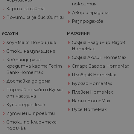
нарушения
по
покрития
Google Privacy Policy
из
Карта на сайта
по
Двор и градина
тя
Политика за бисквитки
вз
Разпродажба
със
за
съ
УСЛУГИ
МАГАЗИНИ
по
от
ХоумМакс Помощник
София Владимир Вазов
ра
HomeMax
по
Стоки на изплащане
на
София Люлин HomeMax
по
Кобрандирана
ка
кредитна карта Texim
Стара Загора HomeMax
че
пр
Bank-Homemax
се 
Пловдив HomeMax
бъ
Доставка до дома
Бургас HomeMax
CookieScriptConsent
1 година
Та
CookieScript
Поръчай онлайн и вземи
се 
www.home-
Плевен HomeMax
ус
от магазина
max.bg
Net
Варна HomeMax
за
Купи с един клик
пр
Русе HomeMax
за 
Изпълнени проекти
"б
по
Стоки по клиентска
поръчка