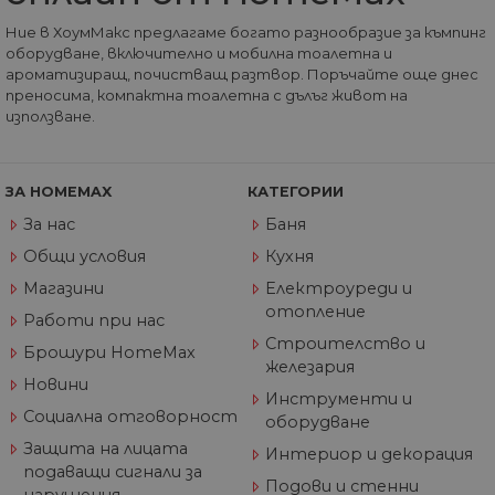
Ние в ХоумМакс предлагаме богато разнообразие за къмпинг
Строго необходимите бисквитки позволяват
оборудване, включително и мобилна тоалетна и
основната функционалност на уебсайта, като
ароматизиращ, почистващ разтвор. Поръчайте още днес
потребителско влизане и управление на
акаунта. Уебсайтът не може да се използва
преносима, компактна тоалетна с дълъг живот на
правилно без строго необходими бисквитки.
използване.
Доставчик
/
Валиден
Име
Оп
Домейн
до
ЗА HOMEMAX
КАТЕГОРИИ
__cf_bm
29
Та
Cloudflare
минути
из
Inc.
За нас
Баня
57
ра
.onesignal.com
секунди
ме
бот
Общи условия
Кухня
от 
уеб
Магазини
Електроуреди и
пр
отопление
от
Работи при нас
из
Строителство и
те
Брошури HomeMax
железария
G_ENABLED_IDPS
1 година
Изп
Google LLC
Новини
1 месец
вл
.www.home-
Инструменти и
max.bg
Социална отговорност
оборудване
VISITOR_PRIVACY_METADATA
5 месеца
Та
YouTube
Защита на лицата
Интериор и декорация
4
из
.youtube.com
подаващи сигнали за
седмици
съ
Подови и стенни
съ