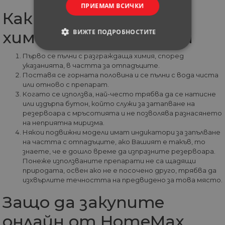
ПРИЕМАМ ВСИЧКИ
Как да използваме
химическа тоалетна
ВИЖТЕ ПОДРОБНОСТИТЕ
СТРОГО НЕОБХОДИМИ
Първо се пълни с разграждаща химия, според
указанията, в частта за отпадъците.
Поставя се горната половина и се пълни с вода чиста
СТАТИСТИЧЕСКИ
или отново с препарат.
Когато се използва, най-често трябва да се натисне
МАРКЕТИНГOВИ
или издърпа бутон, който служи за затапване на
резервоара с мръсотията и не позволява разнасянето
на неприятна миризма.
ФУНКЦИОНАЛНИ
Някои подвижни модели имат индикатори за запълване
на частта с отпадъците, ако Вашият е такъв, то
НЕКЛАСИФИЦИРАНИ
знаете, че е дошло време да изпразните резервоара.
Понеже използваните препарати не са щадящи
природата, освен ако не е посочено друго, трябва да
изхвърлите течността на предвидено за това място.
Защо да закупите
Строго необходими
Статистически
Маркетингoви
Функционални
онлайн от HomeMax
Некласифицирани