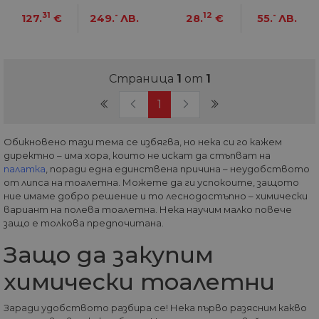
31
-
12
-
127.
€
249.
ЛВ.
28.
€
55.
ЛВ.
Страница
1
от
1
(current)
1
Обикновено тази тема се избягва, но нека си го кажем
директно – има хора, които не искат да стъпват на
палатка
, поради една единствена причина – неудобството
от липса на тоалетна. Можете да ги успокоите, защото
ние имаме добро решение и то леснодостъпно – химически
вариант на полева тоалетна. Нека научим малко повече
защо е толкова предпочитана.
Защо да закупим
химически тоалетни
Заради удобството разбира се! Нека първо разясним какво