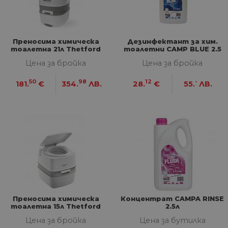
Преносима химическa
Дезинфектант за хим.
тоалетна 21л Thetford
тоалетни CAMP BLUE 2.5
Handy Potti
л
Цена за бройка
Цена за бройка
50
98
12
-
181.
€
354.
ЛВ.
28.
€
55.
ЛВ.
Преносима химическа
Концентрат CAMPA RINSE
тоалетна 15л Thetford
2.5л
Цена за бройка
Цена за бутилка