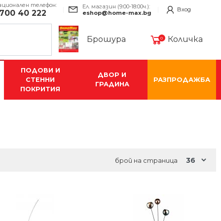
ационален телефон:
Ел. магазин (9:00-18:00ч.):
Вход
700 40 222
eshop@home-max.bg
Брошура
Количка
0
ПОДОВИ И
ДВОР И
СТЕННИ
РАЗПРОДАЖБА
ГРАДИНА
ПОКРИТИЯ
брой на страница