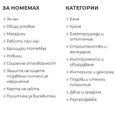
ЗА HOMEMAX
КАТЕГОРИИ
За нас
Баня
Общи условия
Кухня
Магазини
Електроуреди и
отопление
Работи при нас
Строителство и
Брошури HomeMax
железария
Новини
Инструменти и
Социална отговорност
оборудване
Защита на лицата
Интериор и декорац
подаващи сигнали за
Подови и стенни
нарушения
покрития
Карта на сайта
Двор и градина
Политика за бисквитки
Разпродажба