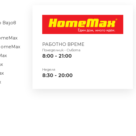
 Вазов
omeMax
РАБОТНО ВРЕМЕ
HomeMax
Понеделник - Събота
Max
8:00 - 21:00
ax
Неделя
ax
8:30 - 20:00
x