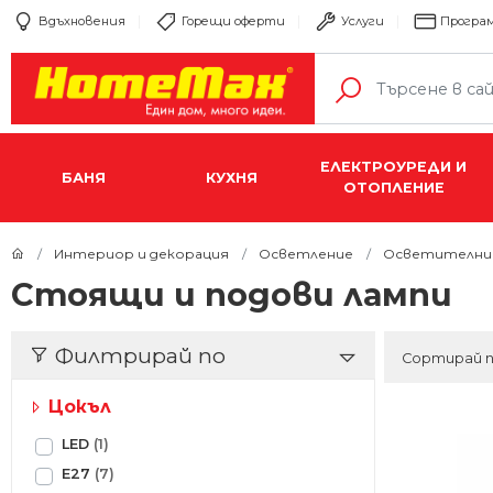
Вдъхновения
Горещи оферти
Услуги
Програм
ЕЛЕКТРОУРЕДИ И
БАНЯ
КУХНЯ
ОТОПЛЕНИЕ
Интериор и декорация
Осветление
Осветителни
Стоящи и подови лампи
Филтрирай по
Сортирай 
Цокъл
LED
(1)
E27
(7)