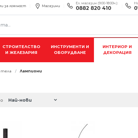
Ел. магазин (9:00-18:00ч.):
Н
и за лоялност
Магазини
0882 820 410
0
СТРОИТЕЛСТВО
ИНСТРУМЕНТИ И
ИНТЕРИОР И
И ЖЕЛЕЗАРИЯ
ОБОРУДВАНЕ
ДЕКОРАЦИЯ
 тела
Лампиони
по