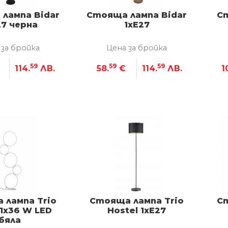
лампа Bidar
Стояща лампа Bidar
Ст
27 черна
1xE27
 за бройка
Цена за бройка
59
59
59
114.
ЛВ.
58.
€
114.
ЛВ.
1
 лампа Trio
Стояща лампа Trio
Ст
1x36 W LED
Hostel 1xE27
бяла