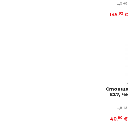
Цена
92
145.
Стояща
E27, ч
Цена
90
40.
€