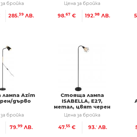
 за бройка
Цена за бройка
39
67
98
€
285.
ЛВ.
98.
€
192.
ЛВ.
5
 лампа Azim
Стояща лампа
ерен/дърво
ISABELLA, Е27,
метал, цвят черен
 за бройка
Цена за бройка
99
55
-
79.
ЛВ.
47.
€
93.
ЛВ.