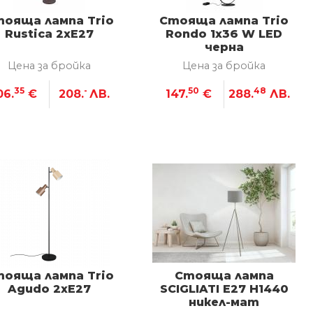
ояща лампа Trio
Стояща лампа Trio
Rustica 2xE27
Rondo 1x36 W LED
черна
Цена за бройка
Цена за бройка
35
-
50
48
06.
€
208.
ЛВ.
147.
€
288.
ЛВ.
ояща лампа Trio
Стояща лампа
Agudo 2xE27
SCIGLIATI Е27 H1440
никел-мат