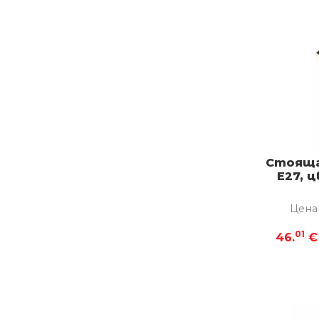
Стояща 
E27, 
Цена
01
46.
€