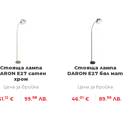
Стояща лампа
Стояща лампа
ARON Е27 сатен
DARON Е27 бял мат
хром
Цена за бройка
Цена за бройка
12
98
01
99
51.
€
99.
ЛВ.
46.
€
89.
ЛВ.