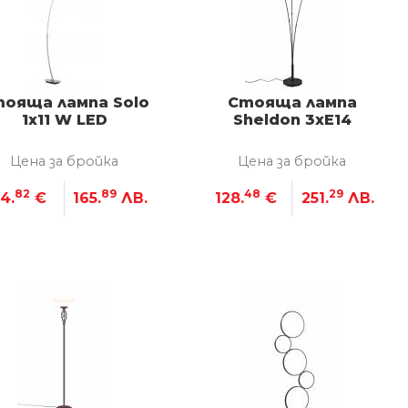
ояща лампа Solo
Стояща лампа
1x11 W LED
Sheldon 3xE14
Цена за бройка
Цена за бройка
82
89
48
29
4.
€
165.
ЛВ.
128.
€
251.
ЛВ.