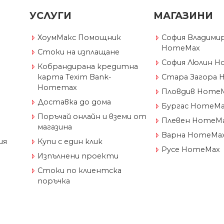
УСЛУГИ
МАГАЗИНИ
ХоумМакс Помощник
София Владимир
HomeMax
Стоки на изплащане
София Люлин H
Кобрандирана кредитна
карта Texim Bank-
Стара Загора 
Homemax
Пловдив Home
Доставка до дома
Бургас HomeM
Поръчай онлайн и вземи от
Плевен HomeM
магазина
Варна HomeMa
ия
Купи с един клик
Русе HomeMax
Изпълнени проекти
Стоки по клиентска
поръчка