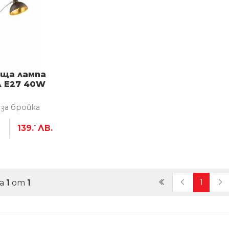
ща лампа
A E27 40W
 за бройка
-
139.
ЛВ.
(curre
1
ца
1
от
1