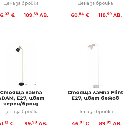
Цена за бройка
Цена за бройка
03
59
84
99
6.
€
109.
ЛВ.
60.
€
118.
ЛВ.
Стояща лампа
Стояща лампа Flint
ADAM, E27, цвят
E27, цвят бежов
черен/бронз
Цена за бройка
Цена за бройка
12
98
01
99
51.
€
99.
ЛВ.
46.
€
89.
ЛВ.