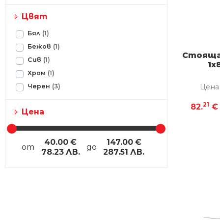
Цвят
Бял
(1)
Бежов
(1)
Стояща
Сив
(1)
1x
Хром
(1)
Цена
Черен
(3)
21
82.
€
Цена
40.00
€
147.00
€
от
до
78.23
ЛВ.
287.51
ЛВ.