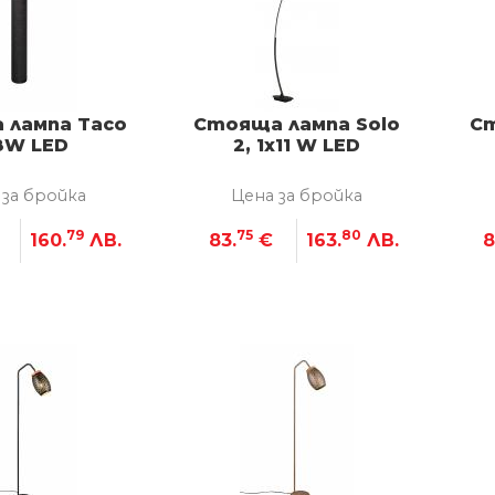
 лампа Taco
Стояща лампа Solo
Ст
8W LED
2, 1x11 W LED
 за бройка
Цена за бройка
79
75
80
160.
ЛВ.
83.
€
163.
ЛВ.
8