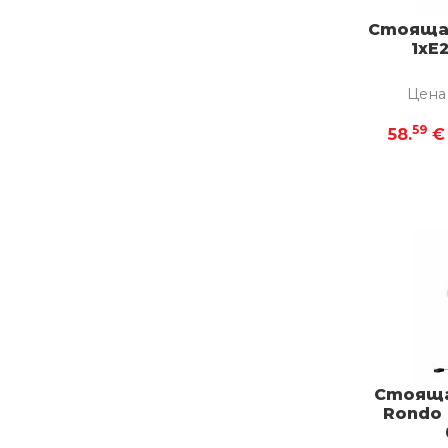
Стояща 
1xE
Цена
59
58.
€
Стояща
Rondo 