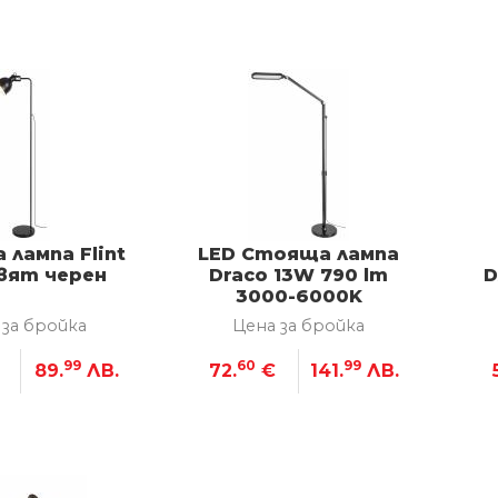
лампа Flint
LED Стояща лампа
цвят черен
Draco 13W 790 lm
D
3000-6000K
 за бройка
Цена за бройка
99
60
99
89.
ЛВ.
72.
€
141.
ЛВ.