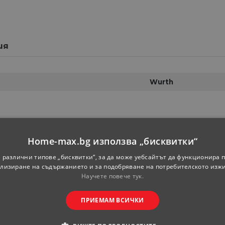
ия
Wurth
Home-max.bg използва „бисквитки“
 различни типове „бисквитки“, за да може уебсайтът да функционира п
лизиране на съдържанието и за подобряване на потребителското изж
Научете повече тук.
ПРИЕМАМ ВСИЧКИ