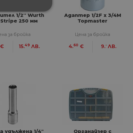
ФУНКЦИОНАЛНИ
тел 1/2'' Wurth
Адаптер 1/2F x 3/4M
Stripe 250 мм
Topmaster
ена за бройка
Цена за бройка
49
60
-
€
15.
ЛВ.
4.
€
9.
ЛВ.
сифицирани
изане и управление на
между хората и ботовете.
лидни отчети за
а удължена 1/4"
Органайзер с
ъгласието на потребителя