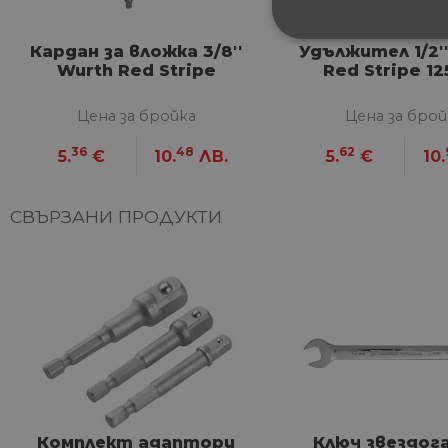
СТРОГО НЕОБХ
Кардан за вложка 3/8''
Удължител 1/2'
Wurth Red Stripe
Red Stripe 12
НЕКЛАСИФИЦИ
Цена за бройка
Цена за брой
36
48
62
5.
€
10.
ЛВ.
5.
€
10.
Строго не
СВЪРЗАНИ ПРОДУКТИ
Строго необходимите биск
акаунта. Уебсайтът не мож
Име
__cf_bm
G_ENABLED_IDPS
Комплект адаптори
Ключ звездог
VISITOR_PRIVACY_METAD