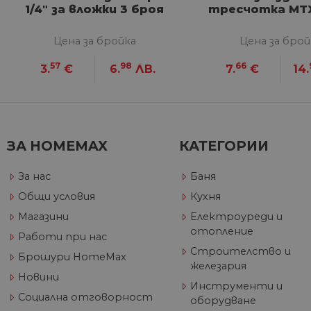
1/4" за вложки 3 броя
тресчотка MTX
Google Privacy Poli
Цена за бройка
Цена за брой
CookieScriptConsent
57
98
66
3.
€
6.
ЛВ.
7.
€
14.
Име
Дост
Име
Име
__Secure-ROLLOUT_TOKE
/
До
До
ЗА HOMEMAX
КАТЕГОРИИ
Име
До
__utmb
GeneralAppGenSession
Goog
YSC
LLC
Go
За нас
Баня
.hom
.y
max.
Общи условия
Кухня
VISITOR_INFO1_LIVE
Go
.y
Магазини
Електроуреди и
отопление
Работи при нас
_ga_32J9YV418P
.hom
Строителство и
IDE
Go
Брошури HomeMax
max.
.do
железария
Новини
__utmc
Goog
Инструменти и
LLC
test_cookie
Go
Социална отговорност
оборудване
.hom
.do
max.