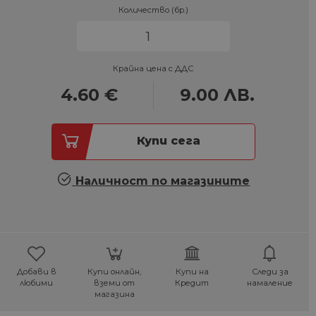
Количество (бр.)
Крайна цена с ДДС
4.60
€
9.00
ЛВ.
Купи сега
Наличност по магазините
Добави в
Купи онлайн,
Купи на
Следи за
любими
вземи от
Кредит
намаление
магазина