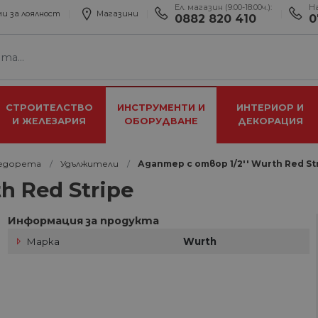
Ел. магазин (9:00-18:00ч.):
Н
и за лоялност
Магазини
0882 820 410
0
СТРОИТЕЛСТВО
ИНСТРУМЕНТИ И
ИНТЕРИОР И
И ЖЕЛЕЗАРИЯ
ОБОРУДВАНЕ
ДЕКОРАЦИЯ
едорета
Удължители
Адаптер с отвор 1/2'' Wurth Red St
h Red Stripe
Информация за продукта
Марка
Wurth