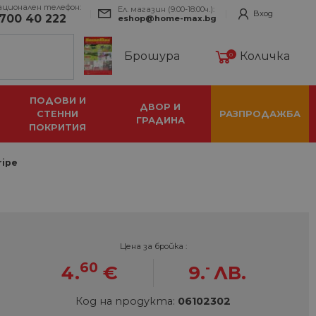
ационален телефон:
Ел. магазин (9:00-18:00ч.):
Вход
700 40 222
eshop@home-max.bg
Брошура
Количка
0
ПОДОВИ И
ДВОР И
СТЕННИ
РАЗПРОДАЖБА
ГРАДИНА
ПОКРИТИЯ
ripe
Цена за бройка :
60
-
4.
€
9.
ЛВ.
Код на продукта:
06102302