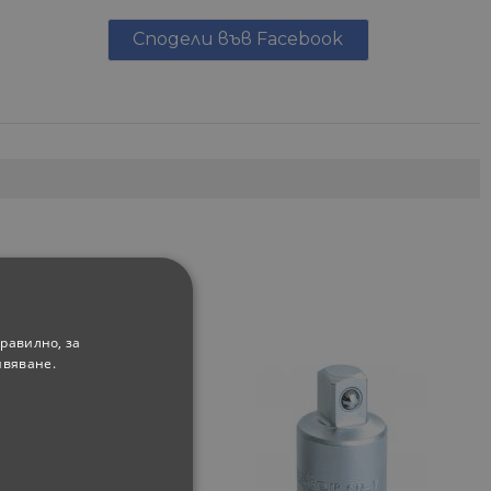
Сподели във Facebook
равилно, за
ивяване.