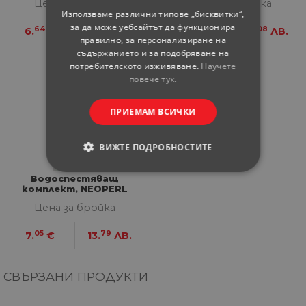
Цена за бройка
Цена за бройка
Използваме различни типове „бисквитки“,
за да може уебсайтът да функционира
64
99
69
08
6.
€
12.
ЛВ.
6.
€
13.
ЛВ.
правилно, за персонализиране на
съдържанието и за подобряване на
потребителското изживяване.
Научете
повече тук.
ПРИЕМАМ ВСИЧКИ
ВИЖТЕ ПОДРОБНОСТИТЕ
СТРОГО НЕОБХОДИМИ
Водоспестяващ
комплект, NEOPERL
Цена за бройка
СТАТИСТИЧЕСКИ
05
79
7.
€
13.
ЛВ.
МАРКЕТИНГOВИ
ФУНКЦИОНАЛНИ
СВЪРЗАНИ ПРОДУКТИ