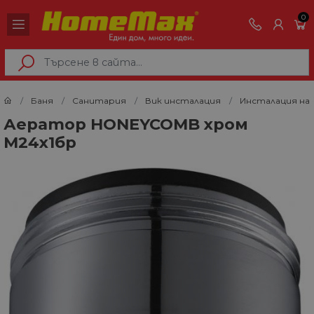
0
Баня
Санитария
Вик инсталация
Инсталация на
Аератор HONEYCOMB хром
M24x1бр