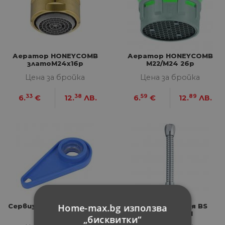
Аератор HONEYCOMB
Аератор HONEYCOMB
златоM24x1бр
M22/М24 2бр
Цена за бройка
Цена за бройка
33
38
59
89
6.
€
12.
ЛВ.
6.
€
12.
ЛВ.
Home-max.bg използва
Сервизен ключ NEOPERL
Маркуч за кухня BS
M22x1/M24x1
„бисквитки“