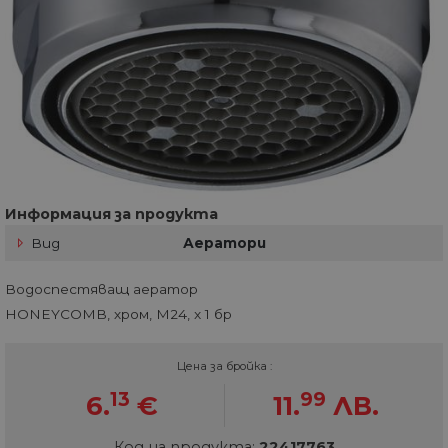
Информация за продукта
Вид
Аератори
Водоспестяващ аератор
HONEYCOMB, хром, M24, x 1 бр
Цена за бройка :
13
99
6.
€
11.
ЛВ.
Код на продукта:
22417763