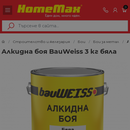
0
Строителство и железария
Бои
Бои за метал
А
Алкидна боя BauWeiss 3 кг бяла