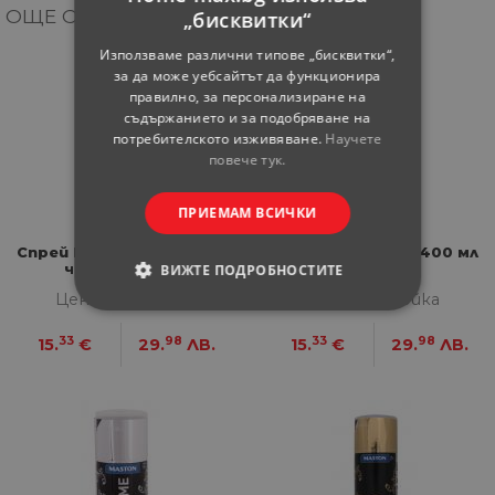
ОЩЕ ОТ КАТЕГОРИЯТА
„бисквитки“
Използваме различни типове „бисквитки“,
за да може уебсайтът да функционира
правилно, за персонализиране на
съдържанието и за подобряване на
потребителското изживяване.
Научете
повече тук.
ПРИЕМАМ ВСИЧКИ
Спрей Hammerite 400 мл
Спрей Hammerite 400 мл
червен гланц
бял гланц
ВИЖТЕ ПОДРОБНОСТИТЕ
Цена за бройка
Цена за бройка
СТРОГО НЕОБХОДИМИ
33
98
33
98
15.
€
29.
ЛВ.
15.
€
29.
ЛВ.
СТАТИСТИЧЕСКИ
МАРКЕТИНГOВИ
ФУНКЦИОНАЛНИ