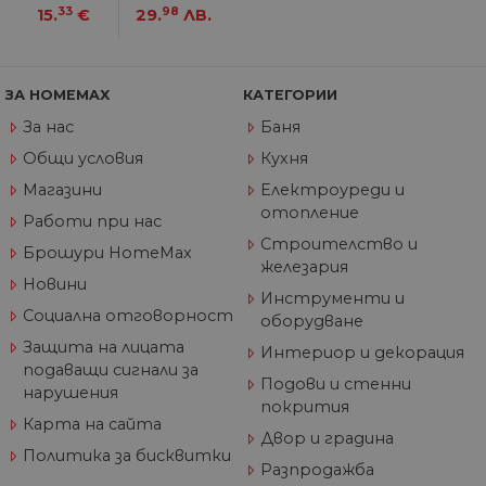
пр
33
98
15.
€
29.
ЛВ.
от
из
те
G_ENABLED_IDPS
1 година
Изп
Google LLC
ЗА HOMEMAX
КАТЕГОРИИ
1 месец
вл
.www.home-
max.bg
За нас
Баня
VISITOR_PRIVACY_METADATA
5 месеца
Та
YouTube
Общи условия
Кухня
4
из
.youtube.com
седмици
съ
Магазини
Електроуреди и
съ
по
отопление
Работи при нас
Google Privacy Policy
из
по
Строителство и
Брошури HomeMax
тя
железария
вз
със
Новини
Инструменти и
за
съ
Социална отговорност
оборудване
по
от
Защита на лицата
Интериор и декорация
ра
подаващи сигнали за
по
Подови и стенни
на
нарушения
по
покрития
ка
Карта на сайта
че
Двор и градина
пр
Политика за бисквитки
се 
Разпродажба
бъ