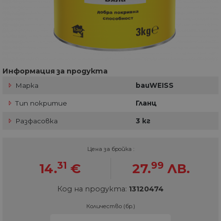
Информация за продукта
Марка
bauWEISS
Тип покритие
Гланц
Разфасовка
3 кг
Цена за бройка :
31
99
14.
€
27.
ЛВ.
Код на продукта:
13120474
Количество (бр.)