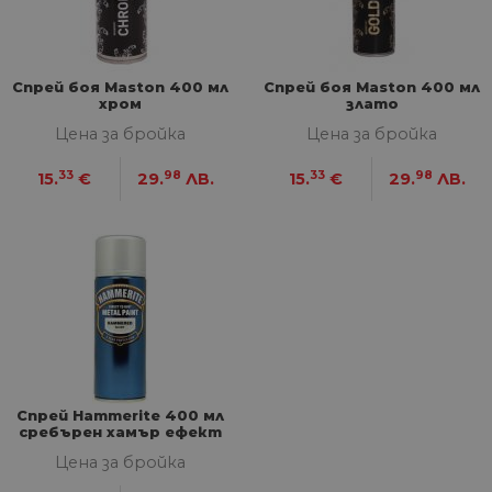
НЕКЛАСИФИЦИРАНИ
Спрей боя Maston 400 мл
Спрей боя Maston 400 мл
хром
злато
Цена за бройка
Цена за бройка
Строго необходими
Статистически
Маркетингoви
Функционални
33
98
33
98
15.
€
29.
ЛВ.
15.
€
29.
ЛВ.
Некласифицирани
Строго необходимите бисквитки позволяват
основната функционалност на уебсайта, като
потребителско влизане и управление на
акаунта. Уебсайтът не може да се използва
правилно без строго необходими бисквитки.
Доставчик
/
Валиден
Име
Оп
Домейн
до
__cf_bm
29
Та
Cloudflare
минути
из
Inc.
Спрей Hammerite 400 мл
57
ра
.onesignal.com
сребърен хамър ефект
секунди
ме
бот
Цена за бройка
от 
уеб