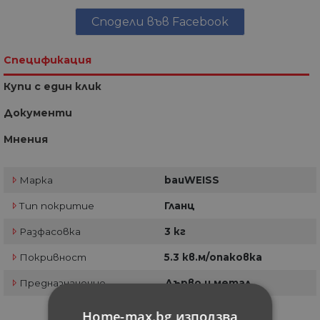
Сподели във Facebook
Спецификация
Купи с един клик
Документи
Мнения
Марка
bauWEISS
Тип покритие
Гланц
Разфасовка
3 кг
Покривност
5.3 кв.м/опаковка
Предназначение
Дърво и метал
Home-max.bg използва