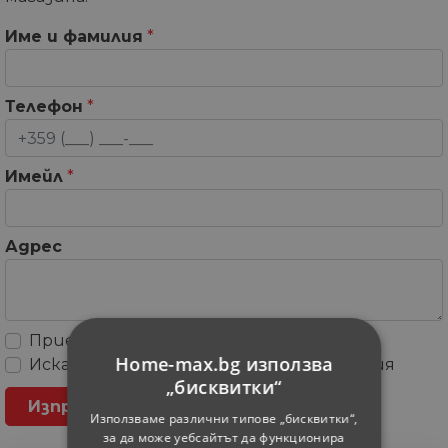
Име и фамилия
*
Телефон
*
Имейл
*
Адрес
Приемам
Общите условия
Home-max.bg използва
Искам да получавам рекламни съобщения
„бисквитки“
Използваме различни типове „бисквитки“,
за да може уебсайтът да функционира