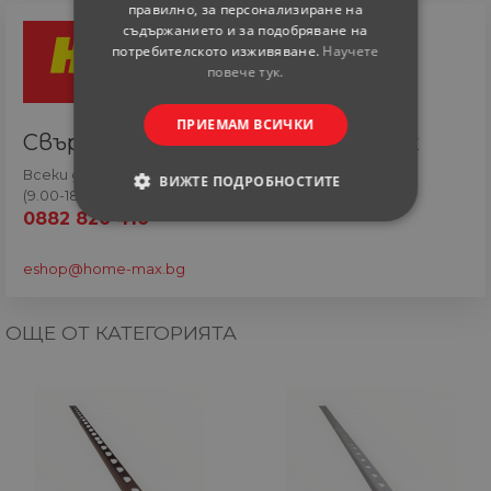
правилно, за персонализиране на
съдържанието и за подобряване на
потребителското изживяване.
Научете
повече тук.
ПРИЕМАМ ВСИЧКИ
Свържете се с онлайн сътрудник
Всеки ден
ВИЖТЕ ПОДРОБНОСТИТЕ
(9.00-18.00 часа)
0882 820 410
СТРОГО НЕОБХОДИМИ
eshop@home-max.bg
СТАТИСТИЧЕСКИ
ОЩЕ ОТ КАТЕГОРИЯТА
МАРКЕТИНГOВИ
ФУНКЦИОНАЛНИ
НЕКЛАСИФИЦИРАНИ