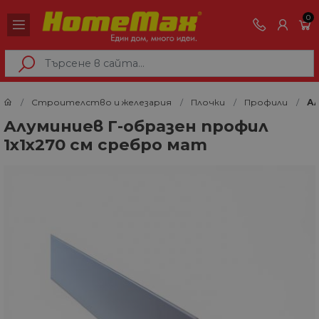
0
Строителство и железария
Плочки
Профили
Ал
Алуминиев Г-образен профил
1х1х270 см сребро мат