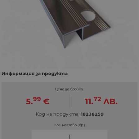
Информация за продукта
Цена за бройка :
99
72
5.
€
11.
ЛВ.
Код на продукта:
18238259
Количество (бр.)