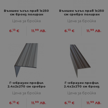
Строго необходими
Статистически
Външен ъгъл прав 1х250
Външен ъгъл прав 1х250
Маркетингoви
Функционални
см бронз полиран
см сребро полиран
Цена за бройка
Цена за бройка
Некласифицирани
Строго необходимите бисквитки позволяват
13
99
13
99
6.
€
11.
ЛВ.
6.
€
11.
ЛВ.
основната функционалност на уебсайта, като
потребителско влизане и управление на
акаунта. Уебсайтът не може да се използва
правилно без строго необходими бисквитки.
Доставчик
/
Валиден
Име
Оп
Домейн
до
__cf_bm
29
Та
Cloudflare
минути
из
Inc.
57
ра
.onesignal.com
секунди
ме
бот
от 
Г-образен профил
Г-образен профил
уеб
2.4х2х270 см сребро
2.4х2х270 см бронз
пр
от
Цена за бройка
Цена за бройка
из
те
13
99
13
99
6.
€
11.
ЛВ.
6.
€
11.
ЛВ.
G_ENABLED_IDPS
1 година
Изп
Google LLC
1 месец
вл
.www.home-