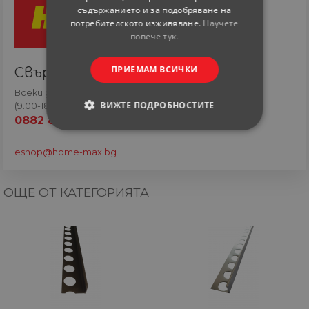
съдържанието и за подобряване на
потребителското изживяване.
Научете
повече тук.
ПРИЕМАМ ВСИЧКИ
Свържете се с онлайн сътрудник
Всеки ден
ВИЖТЕ ПОДРОБНОСТИТЕ
(9.00-18.00 часа)
0882 820 410
СТРОГО НЕОБХОДИМИ
eshop@home-max.bg
СТАТИСТИЧЕСКИ
ОЩЕ ОТ КАТЕГОРИЯТА
МАРКЕТИНГOВИ
ФУНКЦИОНАЛНИ
НЕКЛАСИФИЦИРАНИ