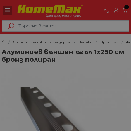
0
Строителство и железария
Плочки
Профили
Ал
Алуминиев външен ъгъл 1х250 см
бронз полиран