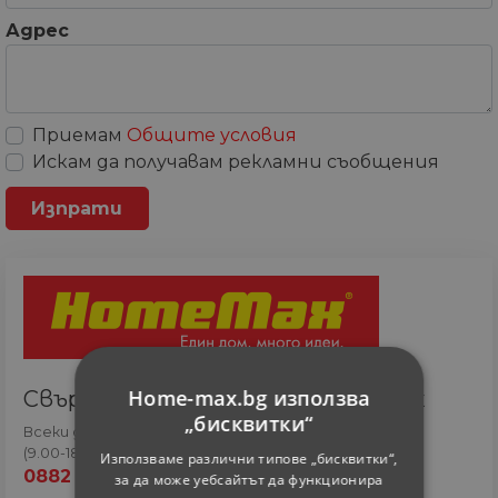
Адрес
Приемам
Общите условия
Искам да получавам рекламни съобщения
Home-max.bg използва
Свържете се с онлайн сътрудник
„бисквитки“
Всеки ден
(9.00-18.00 часа)
Използваме различни типове „бисквитки“,
0882 820 410
за да може уебсайтът да функционира