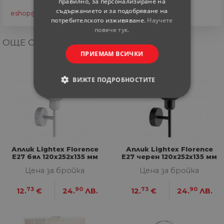
правилно, за персонализиране на
съдържанието и за подобряване на
eshop@home-max.bg
потребителското изживяване.
Научете
повече тук.
ОЩЕ ОТ КАТЕГОРИЯТА
ПРИЕМАМ ВСИЧКИ
ВИЖТЕ ПОДРОБНОСТИТЕ
СТРОГО НЕОБХОДИМИ
СТАТИСТИЧЕСКИ
МАРКЕТИНГOВИ
Аплик Lightex Florence
Аплик Lightex Florence
E27 бял 120x252х135 мм
E27 черен 120x252х135 мм
Цена за бройка
Цена за бройка
ФУНКЦИОНАЛНИ
73
90
73
90
12.
€
24.
ЛВ.
12.
€
24.
ЛВ.
НЕКЛАСИФИЦИРАНИ