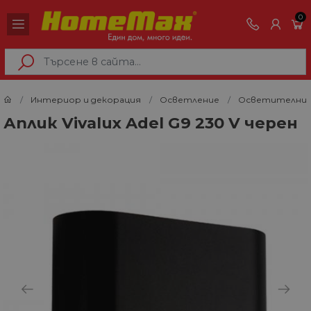
0
Интериор и декорация
Осветление
Осветителни 
Аплик Vivalux Adel G9 230 V черен