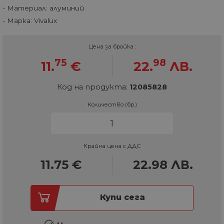
- Материал: алуминий
- Марка: Vivalux
Цена за бройка :
75
98
11.
€
22.
ЛВ.
Код на продукта:
12085828
Количество (бр.)
Крайна цена с ДДС
11.75
€
22.98
ЛВ.
Купи сега