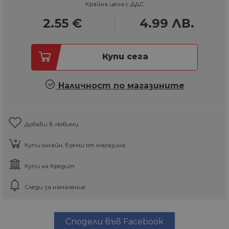
Крайна цена с ДДС
2.55
€
4.99
ЛВ.
Купи сега
Наличност по магазините
Добави в любими
Купи онлайн, вземи от магазина
Купи на Кредит
Следи за намаление
Сподели във Facebook