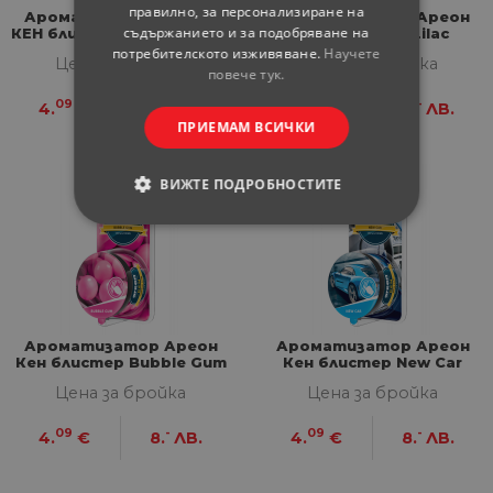
правилно, за персонализиране на
Ароматизатор Ареон
Ароматизатор Ареон
съдържанието и за подобряване на
КЕН блистер Black Crystal
КЕН блистер Lilac
потребителското изживяване.
Научете
Цена за бройка
Цена за бройка
повече тук.
09
-
09
-
4.
€
8.
ЛВ.
4.
€
8.
ЛВ.
ПРИЕМАМ ВСИЧКИ
ВИЖТЕ ПОДРОБНОСТИТЕ
СТРОГО НЕОБХОДИМИ
СТАТИСТИЧЕСКИ
МАРКЕТИНГOВИ
Ароматизатор Ареон
Ароматизатор Ареон
Кен блистер Bubble Gum
Кен блистер New Car
ФУНКЦИОНАЛНИ
Цена за бройка
Цена за бройка
09
-
09
-
4.
€
8.
ЛВ.
4.
€
8.
ЛВ.
НЕКЛАСИФИЦИРАНИ