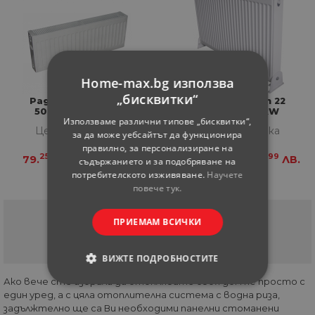
Home-max.bg използва
„бисквитки“
Радиатор тип 22
Радиатор тип 22
500x800 1,54kW
500х600 1,16kW
Използваме различни типове „бисквитки“,
Цена за бройка
Цена за бройка
за да може уебсайтът да функционира
правилно, за персонализиране на
25
-
02
99
79.
€
155.
ЛВ.
69.
€
134.
ЛВ.
съдържанието и за подобряване на
потребителското изживяване.
Научете
повече тук.
Страница
1
от
1
ПРИЕМАМ ВСИЧКИ
(current)
1
ВИЖТЕ ПОДРОБНОСТИТЕ
Ако вече сте избрали да отоплявате своя дом не просто с
СТРОГО НЕОБХОДИМИ
един уред, а с цяла отоплителна система с водна риза,
задължтелно ще са Ви необходими панелни стоманени