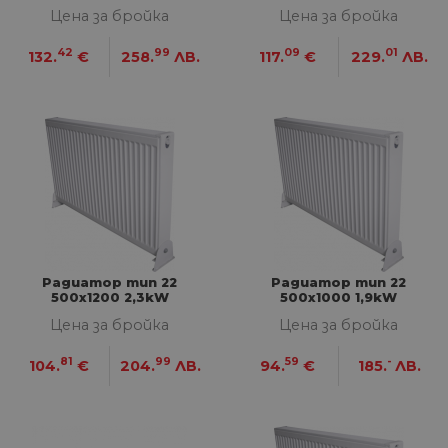
Цена за бройка
Цена за бройка
42
99
09
01
132.
€
258.
ЛВ.
117.
€
229.
ЛВ.
Радиатор тип 22
Радиатор тип 22
500х1200 2,3kW
500х1000 1,9kW
Цена за бройка
Цена за бройка
81
99
59
-
104.
€
204.
ЛВ.
94.
€
185.
ЛВ.