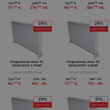
88
01
42
99
152.
€
299.
ЛВ.
132.
€
258.
ЛВ.
97
99
63
99
111.
€
218.
ЛВ.
96.
€
188.
ЛВ.
29%
29%
отстъпка
отстъпка
Радиатор тип 22
Радиатор тип 22
600х1200 2,7kW
600х1000 2,2kW
Цена за бройка
Цена за бройка
20
-
70
-
122.
€
239.
ЛВ.
99.
€
195.
ЛВ.
41
-
07
-
86.
€
169.
ЛВ.
71.
€
139.
ЛВ.
29%
31%
отстъпка
отстъпка