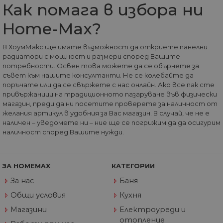
ра
Как помага в избора ни
по
на
Home-Max?
по
ка
че
пр
В ХоумМакс ще имате възможност да откриете панелни
се 
радиатори с мощност и размери според Вашите
бъ
потребности. Освен това можете да се обърнете за
CookieScriptConsent
1 година
Та
CookieScript
съвет към нашите консултанти. Не се колебайте да
се 
www.home-
поръчате или да се свържете с нас онлайн. Ако все пак сте
ус
max.bg
привържаници на традиционното пазаруване във физически
Net
за
магазин, преди да ни посетите проверете за наличност от
пр
желания артикул в удобния за Вас магазин. В случай, че не е
за 
"б
наличен – уведомете ни – ние ще се погрижим да да осигурим
по
наличност според Вашите нужди.
ЗА HOMEMAX
КАТЕГОРИИ
Доставчик
/
Валиден
Име
Описание
За нас
Баня
Домейн
Доставчик
Валиден
до
Име
Описание
Доставчик
/
Домейн
Валиден
до
Име
Описание
Общи условия
Кухня
__Secure-
.youtube.com
5 месеца
/
Домейн
до
ROLLOUT_TOKEN
4
GeneralAppGenSession
.home-
4
Тази
Магазини
Електроуреди и
седмици
max.bg
седмици
бисквитка с
__utmb
29
Това е една от
Google
Доставчик
/
Валиден
Име
Описание
2 дни
използва за
отопление
минути
четирите основн
LLC
Домейн
до