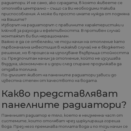
радиатори. И не само, ако сградата, в която живеете се
СТАТИСТИЧЕСКИ
отоплява централно – също са Ви необходими такива
приспособления. А може би просто имате нужда от подмяна
МАРКЕТИНГOВИ
на Вашите?
Изборът на радиаторът с правилните характеристики и
ключов за разхода и ефективността. В противен случай
ФУНКЦИОНАЛНИ
монтажът би бил нерационален.
Важно е да се отбележи, че този начин на отопление като
НЕКЛАСИФИЦИРАНИ
първоначална инвестиция в никакъв случай не е бюджетно
решение, но в процеса на използване възвръща стойността
си. Предпочитан начин за отопление, който не изсушава
въздуха, икономичен е и дори след спиране продължава да
отдава топлина.
Строго необходими
Статистически
По-дългият живот на панелните радиатори зависи до
известна степен от качеството на водата.
Маркетингoви
Функционални
Некласифицирани
Какво представляват
Строго необходимите бисквитки позволяват
панелните радиатори?
основната функционалност на уебсайта, като
потребителско влизане и управление на
акаунта. Уебсайтът не може да се използва
Панелният радиатор е тяло, което е неизменна част от
правилно без строго необходими бисквитки.
системите, които отоляват чрез циркулираща гореша
вода. През него преминава топлата вода и по този начин се
Доставчик
/
Валиден
Име
Оп