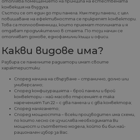
Домейн
до
отоплява помещението на принципа на естествената
конвекция на въздуха.
__cf_bm
29
Та
Cloudflare
Състои се от един до три панела. Към тези панели, с цел
минути
из
Inc.
57
ра
повишаване на ефективността се прикрепят конвектори.
.onesignal.com
секунди
ме
Това са топлообменници, които приемат топлината и я
бот
отдават продължително в стаята. По този начин се
от 
уеб
отопляват домове, еднофамилни къщи и офиси.
пр
от
Какви видове има?
из
те
Разбира се панелните радиатори имат своите
G_ENABLED_IDPS
1 година
Изп
Google LLC
1 месец
вл
.www.home-
характеристики:
max.bg
Според начина на свързване – странично, долно или
VISITOR_PRIVACY_METADATA
5 месеца
Та
YouTube
универсално;
4
из
.youtube.com
седмици
съ
Според конфигурацията – брой панели и брой
съ
конвектори – най-масово търсеният е така
по
нареченият Тип 22 – с два панела и с два конвектора;
Google Privacy Policy
из
по
Според налягането;
тя
Според мощността – всеки производител има схеми,
вз
със
по които лесно се изчислява необходимата Ви
за
мощност и съответно модела, който би бил най-
съ
рационален избор за Вас.
по
от