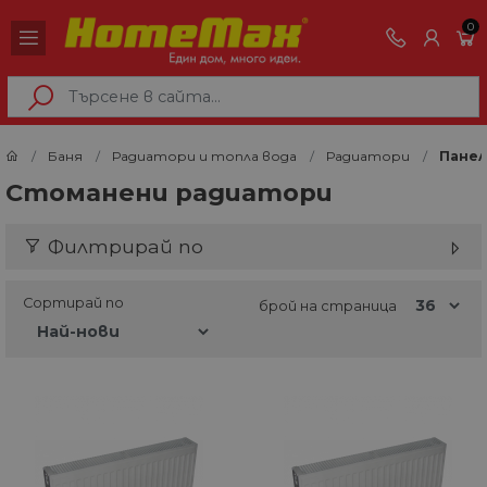
0
Баня
Радиатори и топла вода
Радиатори
Панел
Стоманени радиатори
Филтрирай по
Сортирай по
брой на страница