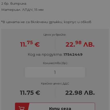
2 бр. витрина
Материал: ЛПДЧ, 15 мм
*В цената не са включени дръжки, корпус и обков.
Цена за бройка :
75
98
11.
€
22.
ЛВ.
Код на продукта:
17542449
Количество (бр.)
Крайна цена с ДДС
11.75
€
22.98
ЛВ.
Купи сега