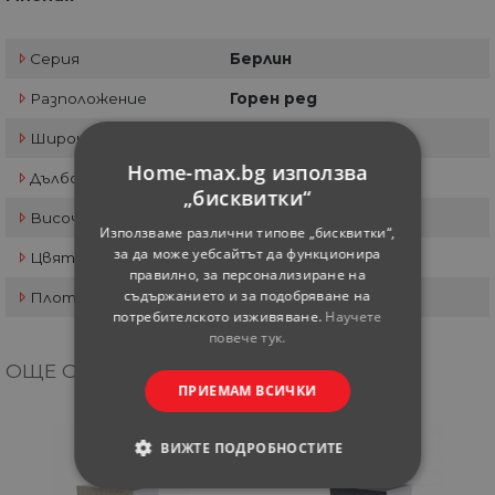
Серия
Берлин
Разположение
Горен ред
Широчина см
-
Home-max.bg използва
Дълбочина см
-
„бисквитки“
Височина см
-
Използваме различни типове „бисквитки“,
за да може уебсайтът да функционира
Цвят
Дъб крафт златен
правилно, за персонализиране на
съдържанието и за подобряване на
Плот
-
потребителското изживяване.
Научете
повече тук.
ОЩЕ ОТ КАТЕГОРИЯТА
ПРИЕМАМ ВСИЧКИ
ВИЖТЕ ПОДРОБНОСТИТЕ