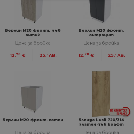
СТРОГО НЕОБХОДИМИ
СТАТИСТИЧЕСКИ
МАРКЕТИНГOВИ
Берлин М20 фронт, дъб
Берлин М20 фронт,
антик
антрацит
ФУНКЦИОНАЛНИ
Цена за бройка
Цена за бройка
78
-
78
-
12.
€
25.
ЛВ.
12.
€
25.
ЛВ.
НЕКЛАСИФИЦИРАНИ
Строго необходими
Статистически
Маркетингoви
Функционални
Некласифицирани
Строго необходимите бисквитки позволяват
основната функционалност на уебсайта, като
Берлин М20 фронт, сатен
Бленда Lusil 720/314
потребителско влизане и управление на
златен дъб крафт
акаунта. Уебсайтът не може да се използва
правилно без строго необходими бисквитки.
Цена за бройка
Цена за бройка