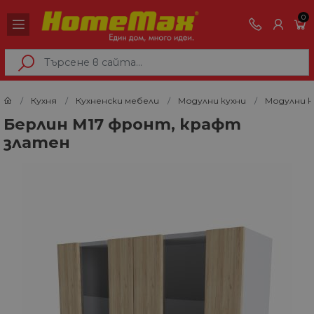
0
Кухня
Кухненски мебели
Модулни кухни
Модулни к
Берлин М17 фронт, крафт
златен