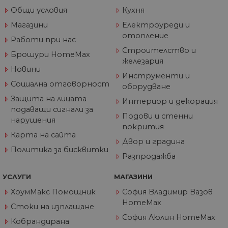
съ
по
Общи условия
Кухня
от
ра
Магазини
Електроуреди и
по
отопление
на
Работи при нас
по
Строителство и
ка
Брошури HomeMax
че
железария
пр
Новини
се 
Инструменти и
бъ
Социална отговорност
оборудване
CookieScriptConsent
1 година
Та
CookieScript
Защита на лицата
Интериор и декорация
се 
www.home-
ус
max.bg
подаващи сигнали за
Net
Подови и стенни
нарушения
за
покрития
пр
Карта на сайта
за 
Двор и градина
"б
Политика за бисквитки
по
Разпродажба
УСЛУГИ
МАГАЗИНИ
ХоумМакс Помощник
София Владимир Вазов
Доставчик
/
Валиден
Име
Описание
HomeMax
Домейн
Доставчик
Валиден
до
Стоки на изплащане
Име
Описание
Доставчик
/
Домейн
Валиден
до
София Люлин HomeMax
Име
Описание
__Secure-
.youtube.com
5 месеца
Кобрандирана
/
Домейн
до
ROLLOUT_TOKEN
4