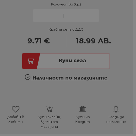
Количество (бр.)
Крайна цена с ДДС
9.71
€
18.99
ЛВ.
Купи сега
Наличност по магазините
Добави в
Купи онлайн,
Купи на
Следи за
любими
вземи от
Кредит
намаление
магазина