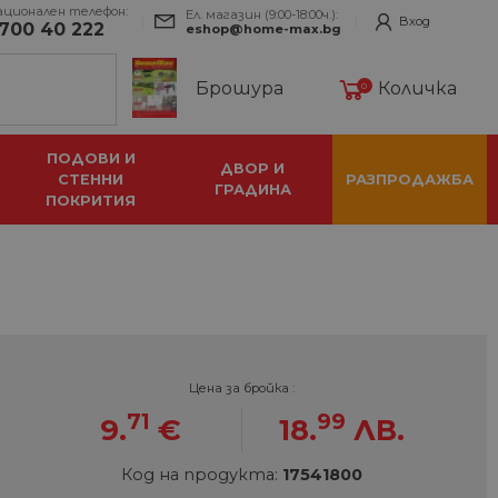
ационален телефон:
Ел. магазин (9:00-18:00ч.):
Вход
700 40 222
eshop@home-max.bg
Брошура
Количка
0
ПОДОВИ И
ДВОР И
СТЕННИ
РАЗПРОДАЖБА
ГРАДИНА
ПОКРИТИЯ
Цена за бройка :
71
99
9.
€
18.
ЛВ.
Код на продукта:
17541800