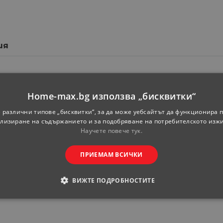
ия
Берлин
Home-max.bg използва „бисквитки“
Долен ред
 различни типове „бисквитки“, за да може уебсайтът да функционира п
-
лизиране на съдържанието и за подобряване на потребителското изж
Научете повече тук.
-
-
ПРИЕМАМ ВСИЧКИ
Дъб антик
ВИЖТЕ ПОДРОБНОСТИТЕ
-
ОДИМИ
СТАТИСТИЧЕСКИ
МАРКЕТИНГOВИ