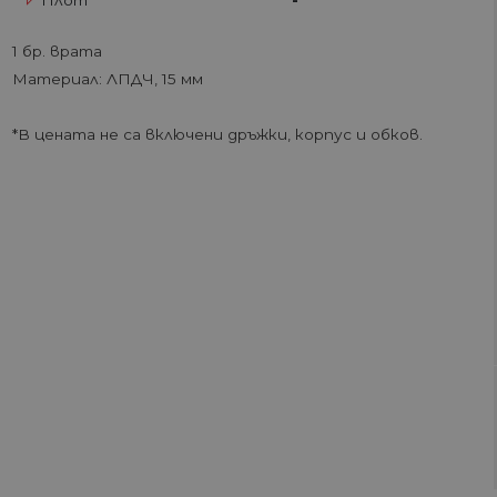
Плот
-
1 бр. врата
Материал: ЛПДЧ, 15 мм
*В цената не са включени дръжки, корпус и обков.