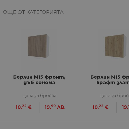
НЕКЛАСИФИЦИ
ОЩЕ ОТ КАТЕГОРИЯТА
Строго не
Строго необходимите биск
акаунта. Уебсайтът не мож
Име
__cf_bm
Берлин М15 фронт,
Берлин М15 ф
дъб сонома
крафт зла
G_ENABLED_IDPS
Цена за бройка
Цена за брой
VISITOR_PRIVACY_METAD
22
99
22
10.
€
19.
ЛВ.
10.
€
19.
Google Privacy Poli
CookieScriptConsent