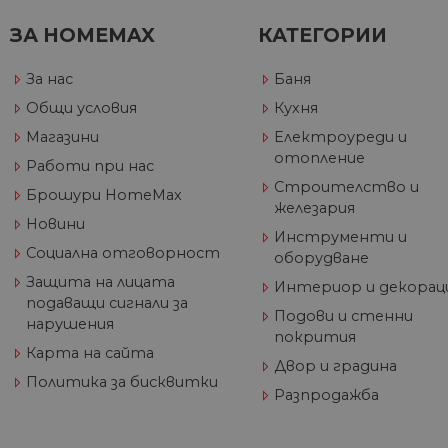
ЗА HOMEMAX
КАТЕГОРИИ
За нас
Баня
Име
Дост
Общи условия
Кухня
Име
Име
__Secure-ROLLOUT_TOKE
/
До
До
Име
До
Магазини
Електроуреди и
__utmb
GeneralAppGenSession
Goog
отопление
YSC
LLC
Go
Работи при нас
.hom
.y
Строителство и
max.
Брошури HomeMax
VISITOR_INFO1_LIVE
Go
железария
.y
Новини
Инструменти и
Социална отговорност
оборудване
_ga_32J9YV418P
.hom
IDE
Go
Защита на лицата
Интериор и декорац
max.
.do
подаващи сигнали за
Подови и стенни
__utmc
Goog
нарушения
LLC
test_cookie
Go
покрития
.hom
.do
Карта на сайта
max.
Двор и градина
Политика за бисквитки
Разпродажба
_fbp
Me
Inc
.h