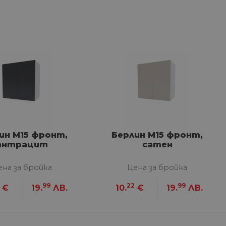
сифицирани
изане и управление на
между хората и ботовете.
лидни отчети за
ин М15 фронт,
Берлин М15 фронт,
антрацит
сатен
ена за бройка
Цена за бройка
ъгласието на потребителя
99
22
99
€
19.
ЛВ.
10.
€
19.
ЛВ.
йствие със сайта. Той
 отношение на различни
арантира, че техните
k.bg, за да запомни