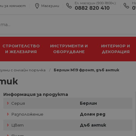
Ел. магазин (9:00-18:00ч.):
Н
и за лоялност
Магазини
0882 820 410
0
СТРОИТЕЛСТВО
ИНСТРУМЕНТИ И
ИНТЕРИОР И
И ЖЕЛЕЗАРИЯ
ОБОРУДВАНЕ
ДЕКОРАЦИЯ
ухни с онлайн поръчка
Берлин М19 фронт, дъб антик
нтик
Информация за продукта
Серия
Берлин
Разположение
Долен ред
Цвят
Дъб антик