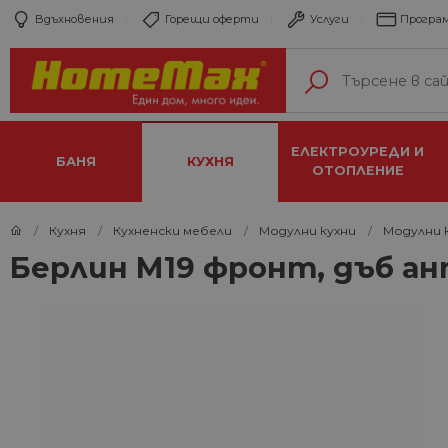
Вдъхновения
Горещи оферти
Услуги
Програм
ЕЛЕКТРОУРЕДИ И
БАНЯ
КУХНЯ
ОТОПЛЕНИЕ
Кухня
Кухненски мебели
Модулни кухни
Модулни к
Берлин М19 фронт, дъб а