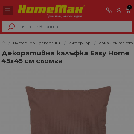
0
Интериор и декорация
Интериор
Домашен текст
Декоративна калъфка Easy Home
45х45 см сьомга