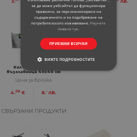
3.
€
6.
ЛВ.
3.
€
6.
ЛВ.
за да може уебсайтът да функционира
правилно, за персонализиране на
съдържанието и за подобряване на
потребителското изживяване.
Научете
повече тук.
ПРИЕМАМ ВСИЧКИ
ВИЖТЕ ПОДРОБНОСТИТЕ
Калъфка за деко
възглавница 40x40 см
СТРОГО НЕОБХОДИМИ
микс
Цена за бройка
СТАТИСТИЧЕСКИ
09
-
4.
€
8.
ЛВ.
МАРКЕТИНГOВИ
СВЪРЗАНИ ПРОДУКТИ
ФУНКЦИОНАЛНИ
НЕКЛАСИФИЦИРАНИ