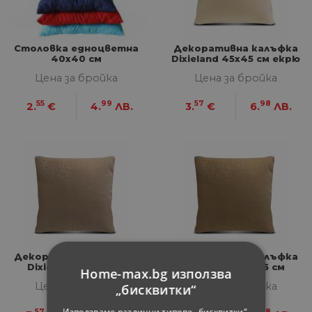
Столовка едноцветна
Декоративна калъфка
40x40 см
Dixieland 45х45 см екрю
Цена за бройка
Цена за бройка
55
99
57
98
2.
€
4.
ЛВ.
3.
€
6.
ЛВ.
Декоративна калъфка
Декоративна калъфка
Dixieland 45х45 см
Dixieland 45х45 см
Home-max.bg използва
бежова
тъмнобежова
Цена за бройка
Цена за бройка
„бисквитки“
Използваме различни типове „бисквитки“,
57
98
57
98