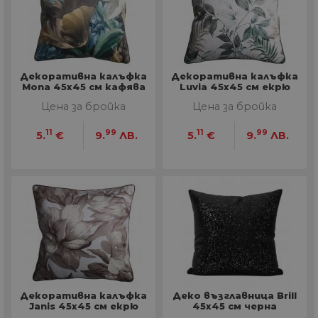
Декоративна калъфка
Декоративна калъфка
Mona 45х45 см кафява
Luvia 45х45 см екрю
Цена за бройка
Цена за бройка
11
99
11
99
5.
€
9.
ЛВ.
5.
€
9.
ЛВ.
Декоративна калъфка
Деко възглавница Brill
Janis 45х45 см екрю
45х45 см черна