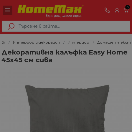
0
Интериор и декорация
Интериор
Домашен текст
Декоративна калъфка Easy Home
45х45 см сива