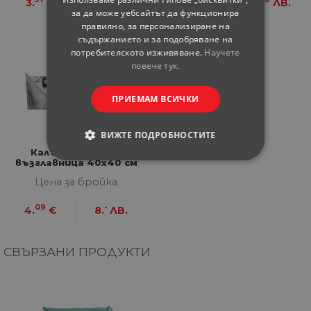
3.
€
6.
ЛВ.
3.
€
6.
ЛВ.
за да може уебсайтът да функционира
правилно, за персонализиране на
съдържанието и за подобряване на
потребителското изживяване.
Научете
повече тук.
ПРИЕМАМ ВСИЧКИ
ВИЖТЕ ПОДРОБНОСТИТЕ
Калъфка за деко
възглавница 40x40 см
СТРОГО НЕОБХОДИМИ
микс
Цена за бройка
СТАТИСТИЧЕСКИ
09
-
4.
€
8.
ЛВ.
МАРКЕТИНГOВИ
СВЪРЗАНИ ПРОДУКТИ
ФУНКЦИОНАЛНИ
НЕКЛАСИФИЦИРАНИ