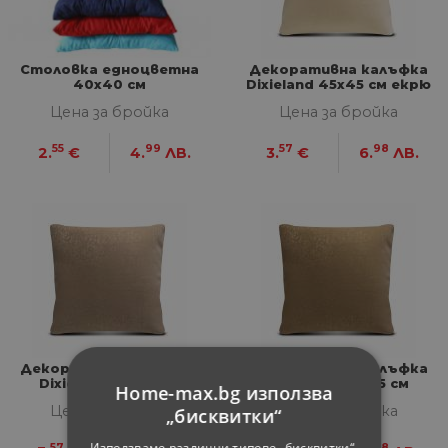
Столовка едноцветна
Декоративна калъфка
40x40 см
Dixieland 45х45 см екрю
Цена за бройка
Цена за бройка
55
99
57
98
2.
€
4.
ЛВ.
3.
€
6.
ЛВ.
Декоративна калъфка
Декоративна калъфка
Dixieland 45х45 см
Dixieland 45х45 см
Home-max.bg използва
бежова
тъмнобежова
Цена за бройка
Цена за бройка
„бисквитки“
Използваме различни типове „бисквитки“,
57
98
57
98