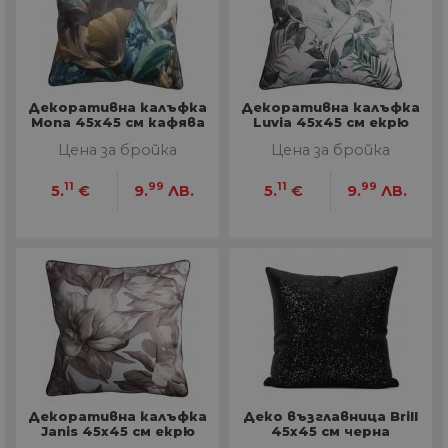
Декоративна калъфка
Декоративна калъфка
Mona 45х45 см кафява
Luvia 45х45 см екрю
Цена за бройка
Цена за бройка
11
99
11
99
5.
€
9.
ЛВ.
5.
€
9.
ЛВ.
Декоративна калъфка
Деко възглавница Brill
Janis 45х45 см екрю
45х45 см черна