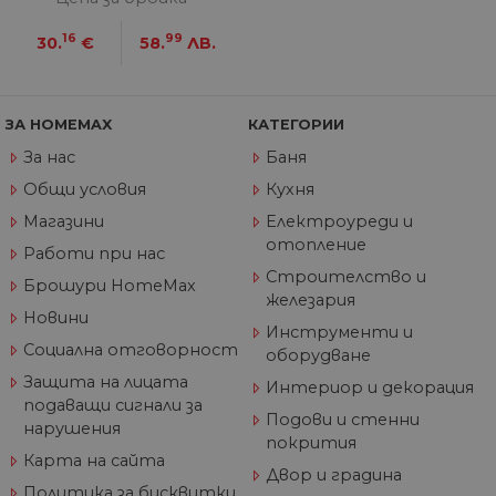
уеб
пр
от
16
99
30.
€
58.
ЛВ.
из
те
G_ENABLED_IDPS
1 година
Изп
Google LLC
1 месец
вл
.www.home-
ЗА HOMEMAX
КАТЕГОРИИ
max.bg
За нас
Баня
VISITOR_PRIVACY_METADATA
5 месеца
Та
YouTube
4
из
.youtube.com
Общи условия
Кухня
седмици
съ
съ
Магазини
Електроуреди и
по
Google Privacy Policy
из
отопление
Работи при нас
по
тя
Строителство и
Брошури HomeMax
вз
железария
със
Новини
за
Инструменти и
съ
Социална отговорност
по
оборудване
от
ра
Защита на лицата
Интериор и декорация
по
подаващи сигнали за
на
Подови и стенни
по
нарушения
покрития
ка
че
Карта на сайта
пр
Двор и градина
се 
Политика за бисквитки