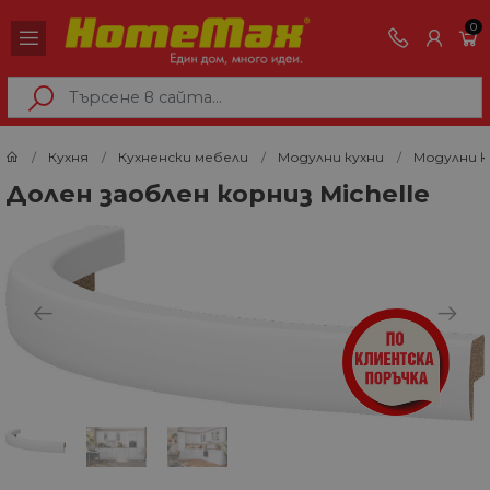
0
Кухня
Кухненски мебели
Модулни кухни
Модулни к
Долен заоблен корниз Michelle