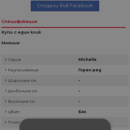
Сподели във Facebook
Спецификация
Купи с един клик
Мнения
Серия
Michelle
Разположение
Горен ред
Широчина см
-
Дълбочина см
-
Височина см
-
Цвят
Бял
Плот
-