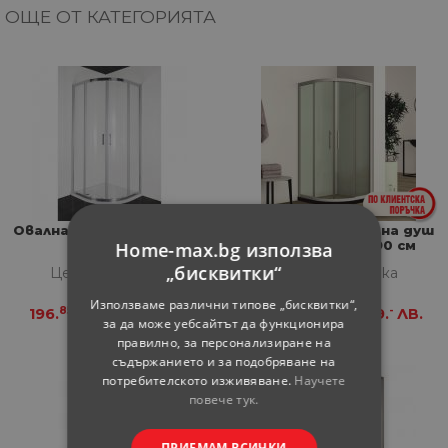
ОЩЕ ОТ КАТЕГОРИЯТА
Овална душ кабина RC80
Регулируема овална душ
Home-max.bg използва
кабина 85-95х190 см
„бисквитки“
Цена за бройка
Цена за бройка
Използваме различни типове „бисквитки“,
85
01
89
-
196.
€
385.
ЛВ.
198.
€
389.
ЛВ.
за да може уебсайтът да функционира
правилно, за персонализиране на
съдържанието и за подобряване на
потребителското изживяване.
Научете
повече тук.
ПРИЕМАМ ВСИЧКИ