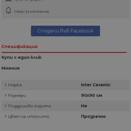
Следи за намаление
Сподели във Facebook
Спецификация
Купи с един клик
Мнения
Марка
Inter Ceramic
Размери
90х90 см
Поддушово корито
Не
Цвят на стъклото
Прозрачно