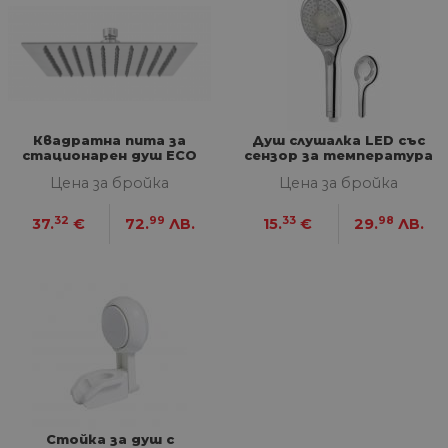
Google Privacy Policy
из
по
тя
вз
със
за
съ
по
от
ра
Квадратна пита за
Душ слушалка LED със
по
стационарен душ ECO
сензор за температура
на
по
Цена за бройка
Цена за бройка
ка
че
пр
32
99
33
98
37.
€
72.
ЛВ.
15.
€
29.
ЛВ.
се 
бъ
CookieScriptConsent
1 година
Та
CookieScript
се 
www.home-
ус
max.bg
Net
за
пр
за 
"б
по
Стойка за душ с