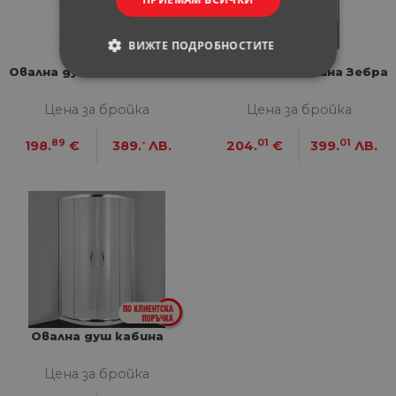
ВИЖТЕ ПОДРОБНОСТИТЕ
Овална душ кабина 90х90
Овална душ кабина Зебра
СТРОГО НЕОБХОДИМИ
Цена за бройка
Цена за бройка
СТАТИСТИЧЕСКИ
89
-
01
01
198.
€
389.
ЛВ.
204.
€
399.
ЛВ.
МАРКЕТИНГOВИ
ФУНКЦИОНАЛНИ
НЕКЛАСИФИЦИРАНИ
Строго необходими
Статистически
Овална душ кабина
Маркетингoви
Функционални
Цена за бройка
Некласифицирани