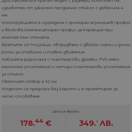
Душ кабината е кръгъл модел с размери 90х90х180 см,
изработен от закалено прозрачно стъкло с дебелина 4
мм.
Конструкцията е изградена с хромиран алуминиев профил
и включва компенсаторен профил за корекция при
монтаж към стената.
Вратите са плъзгащи, оборудвани с двойни горни и долни
ролки за стабилно и плавно движение.
Кабината разполага с пластмасови дръжки, PVC меко
магнитно уплътнение и четири пластмасови уплътнения
за стъкло.
Светлият отвор е 52 см.
Моделът се предлага без корито и е проектиран за
лесно сглобяване.
Цена за бройка :
44
-
178.
€
349.
ЛВ.