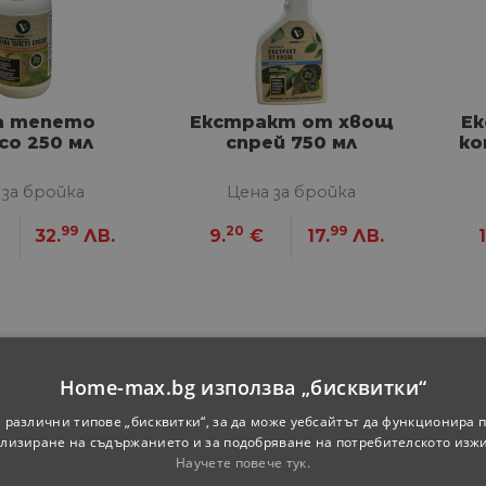
а тепето
Екстракт от хвощ
Ек
со 250 мл
спрей 750 мл
ко
 за бройка
Цена за бройка
99
20
99
32.
ЛВ.
9.
€
17.
ЛВ.
Home-max.bg използва „бисквитки“
 различни типове „бисквитки“, за да може уебсайтът да функционира п
лизиране на съдържанието и за подобряване на потребителското изж
Научете повече тук.