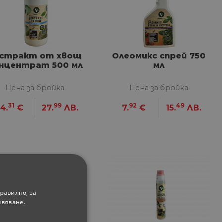
стракт от хвощ
Олеомикс спрей 750
нцентрат 500 мл
мл
Цена за бройка
Цена за бройка
31
99
92
49
14.
€
27.
ЛВ.
7.
€
15.
ЛВ.
равилно, за
ивяване.