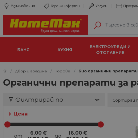
Вдъхновения
Горещи оферти
Услуги
Програм
ЕЛЕКТРОУРЕДИ И
БАНЯ
КУХНЯ
ОТОПЛЕНИЕ
Двор и градина
Торове
Био органични препарати
Органични препарати за 
Филтрирай по
Сортирай 
Цена
6.00
€
16.00
€
от
до