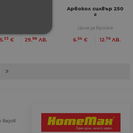
Ентомологично
Арбокол силвър 250
епило Темо-о Цид
г
750 г
Цена за бройка
Цена за бройка
ФУНКЦИОНАЛНИ
33
98
54
79
5.
€
29.
ЛВ.
6.
€
12.
ЛВ.
nt)
сифицирани
изане и управление на
между хората и ботовете.
 Вазов
лидни отчети за