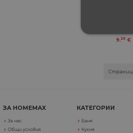
Кр
концен
Цена
СТРОГО НЕОБХ
20
9.
€
НЕКЛАСИФИЦИ
Страни
Строго не
Строго необходимите биск
акаунта. Уебсайтът не мож
Име
ЗА HOMEMAX
КАТЕГОРИИ
__cf_bm
За нас
Баня
Общи условия
Кухня