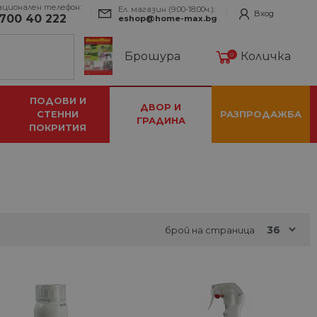
ационален телефон:
Ел. магазин (9:00-18:00ч.):
Вход
700 40 222
eshop@home-max.bg
Брошура
Количка
0
ПОДОВИ И
ДВОР И
СТЕННИ
РАЗПРОДАЖБА
ГРАДИНА
ПОКРИТИЯ
брой на страница