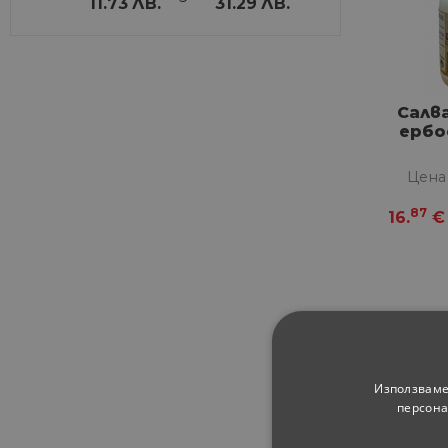
11.73
ЛВ.
31.29
ЛВ.
Салв
ербо
Цена
87
16.
€
Използваме
персона